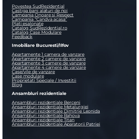
Povestea SudRezidential
Castiga bani alaturi de noi
Campania Onoare si Respect
Campania “Candva acasa”
Plati esalonate
Catalog SudRezidential.ro
Catalog Case Modulare
Feedback
Imobiliare Bucuresti/Ilfov
Apartamente 1 camera de vanzare
Apartamente 2 camere de vanzare
Apartamente 3 camere de vanzare
Apartamente 4 camere de vanzare
Case/vile de vanzare
Case modulare
Proprietati Speciale / Investitii
Blog
Ansambluri rezidentiale
Ansambluri rezidentiale Berceni
Ansambluri rezidentiale Metalurgiei
Ansambluri rezidentiale Dimitrie Leonida
Ansambluri rezidentiale Rahova
Ansambluri rezidentiale Titan
Ansambluri rezidentiale Aparatorii Patriei