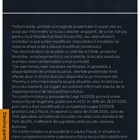
*Informatiile, schitele si imaginile prezentate in acest site au
scop pur informativ si nu au caracter angajant, de orice natura,
pentru Sud Rezidential Real Estate SRL sau dezvoltatorii
imobiliari si pot suferi modificari. Dezvoltatorii imobiliari isi
rezerva dreptul de a aduce modificari proiectului
*Va recomandam sa studiati cu atentie schitele, proiectul
imobiliar, amplasamentul si vecinatatile, la locatia acestuia,
inaintea rezervarii/achizitiei oricarui imobil.
*De asemenea, este necesara verificarea, în prealabil, a
disponibilitatii de unitati locative, ofertele prezentate fiind
oferite doar in limita stocului disponibil la un moment dat.
*Pentru o informare exacta asupra situatiei unui imobil sau a
stocului existent, va rugam sa solicitati informatii exacte de la
Departamentul de Vanzari/Dezvoltator.
*In conformitate cu prevederile Legii 141/2025 privind unele
măsuri fiscal-bugetare, publicata in M.O. nr. 699 din 25.07.2025,
prin care a fost modificată și completată Legea 227/2015
privind Codul Fiscal, incepand cu data de 01.08.2025, cota de
Devino partener
TVA aplicabila achizitiei de locuinte noi este cota standard de
TVA de 21%, indiferent de suprafața utilă sau de valoarea
bunului.
*In conformitate cu prevederile Codului Fiscal, in situatia in
care cumparatorul este o persoana fizica sau juridica platitoare