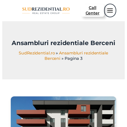
Sari
Call
la
Center
conținut
Ansambluri rezidentiale Berceni
SudRezidential.ro
»
Ansambluri rezidentiale
Berceni
»
Pagina 3