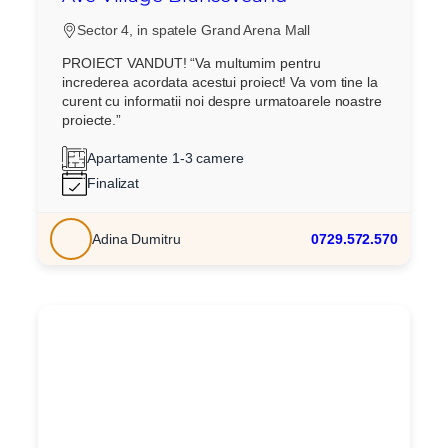
Sector 4, in spatele Grand Arena Mall
PROIECT VANDUT! “Va multumim pentru
Am citit si sunt de acord cu
termenii si conditiile
SudRezidential.ro
increderea acordata acestui proiect! Va vom tine la
curent cu informatii noi despre urmatoarele noastre
Sunt de acord cu
prelucrarea datelor cu caracter personal
proiecte.”
Apartamente 1-3 camere
Finalizat
Adina Dumitru
0729.572.570