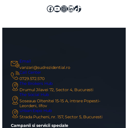
Facebook
YouTube
Instagram
LinkedIn
TikTok
Email
vanzari@sudrezidential.ro
Call Center
0729.572.570
The Brokers Hub
Drumul Jilavei 72, Sector 4, Bucuresti
The Social Hub
Soseaua Oltenitei 15-15 A, intrare Popesti-
Leordeni, Ilfov
Urban Expo Hub
Strada Pucheni, nr. 157, Sector 5, Bucuresti
Campanii si servicii speciale