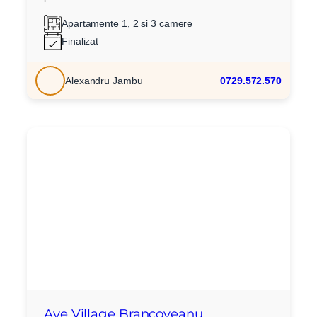
Apartamente 1, 2 si 3 camere
Finalizat
Alexandru Jambu
0729.572.570
X
Vreau sa fiu contactat
Nume
Telefon
Email
Mesaj
Ave Village Brancoveanu