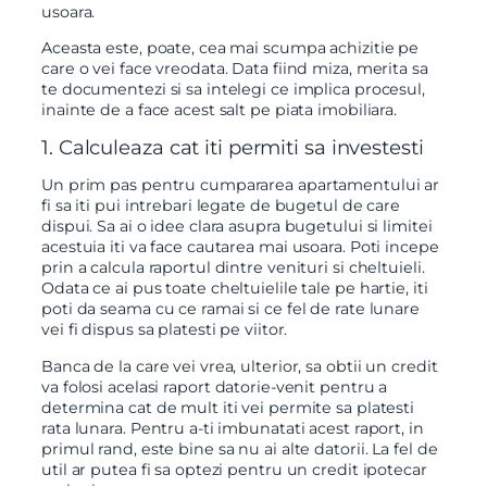
usoara.
Aceasta este, poate, cea mai scumpa achizitie pe
care o vei face vreodata. Data fiind miza, merita sa
te documentezi si sa intelegi ce implica procesul,
inainte de a face acest salt pe piata imobiliara.
1. Calculeaza cat iti permiti sa investesti
Un prim pas pentru cumpararea apartamentului ar
fi sa iti pui intrebari legate de bugetul de care
dispui. Sa ai o idee clara asupra bugetului si limitei
acestuia iti va face cautarea mai usoara. Poti incepe
prin a calcula raportul dintre venituri si cheltuieli.
Odata ce ai pus toate cheltuielile tale pe hartie, iti
poti da seama cu ce ramai si ce fel de rate lunare
vei fi dispus sa platesti pe viitor.
Banca de la care vei vrea, ulterior, sa obtii un credit
va folosi acelasi raport datorie-venit pentru a
determina cat de mult iti vei permite sa platesti
rata lunara. Pentru a-ti imbunatati acest raport, in
primul rand, este bine sa nu ai alte datorii. La fel de
util ar putea fi sa optezi pentru un credit ipotecar