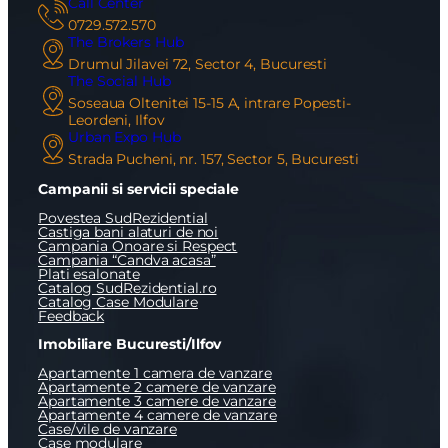
Call Center
0729.572.570
The Brokers Hub
Drumul Jilavei 72, Sector 4, Bucuresti
The Social Hub
Soseaua Oltenitei 15-15 A, intrare Popesti-
Leordeni, Ilfov
Urban Expo Hub
Strada Pucheni, nr. 157, Sector 5, Bucuresti
Campanii si servicii speciale
Povestea SudRezidential
Castiga bani alaturi de noi
Campania Onoare si Respect
Campania “Candva acasa”
Plati esalonate
Catalog SudRezidential.ro
Catalog Case Modulare
Feedback
Imobiliare Bucuresti/Ilfov
Apartamente 1 camera de vanzare
Apartamente 2 camere de vanzare
Apartamente 3 camere de vanzare
Apartamente 4 camere de vanzare
Case/vile de vanzare
Case modulare