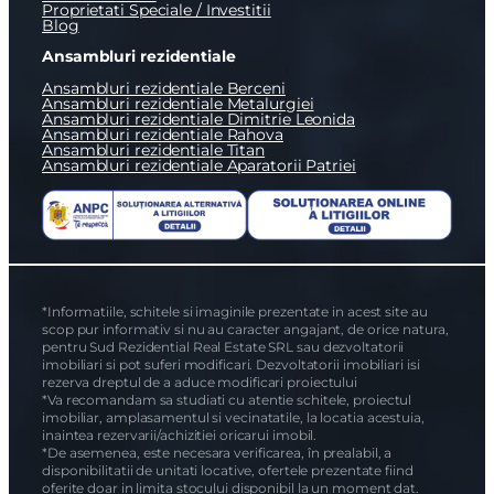
Proprietati Speciale / Investitii
Blog
Ansambluri rezidentiale
Ansambluri rezidentiale Berceni
Ansambluri rezidentiale Metalurgiei
Ansambluri rezidentiale Dimitrie Leonida
Ansambluri rezidentiale Rahova
Ansambluri rezidentiale Titan
Ansambluri rezidentiale Aparatorii Patriei
*Informatiile, schitele si imaginile prezentate in acest site au
scop pur informativ si nu au caracter angajant, de orice natura,
pentru Sud Rezidential Real Estate SRL sau dezvoltatorii
imobiliari si pot suferi modificari. Dezvoltatorii imobiliari isi
rezerva dreptul de a aduce modificari proiectului
*Va recomandam sa studiati cu atentie schitele, proiectul
imobiliar, amplasamentul si vecinatatile, la locatia acestuia,
inaintea rezervarii/achizitiei oricarui imobil.
*De asemenea, este necesara verificarea, în prealabil, a
disponibilitatii de unitati locative, ofertele prezentate fiind
oferite doar in limita stocului disponibil la un moment dat.