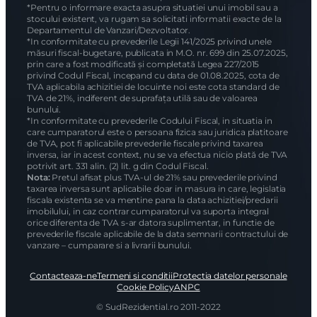
*Pentru o informare exacta asupra situatiei unui imobil sau a
stocului existent, va rugam sa solicitati informatii exacte de la
Departamentul de Vanzari/Dezvoltator.
*In conformitate cu prevederile Legii 141/2025 privind unele
măsuri fiscal-bugetare, publicata in M.O. nr. 699 din 25.07.2025,
prin care a fost modificată și completată Legea 227/2015
privind Codul Fiscal, incepand cu data de 01.08.2025, cota de
TVA aplicabila achizitiei de locuinte noi este cota standard de
TVA de 21%, indiferent de suprafața utilă sau de valoarea
bunului.
*In conformitate cu prevederile Codului Fiscal, in situatia in
care cumparatorul este o persoana fizica sau juridica platitoare
de TVA, pot fi aplicabile prevederile fiscale privind taxarea
inversa, iar in acest context, nu se va efectua nicio plată de TVA
potrivit art. 331 alin. (2) lit. g din Codul Fiscal.
Nota:
Pretul afisat plus TVA-ul de 21% sau prevederile privind
taxarea inversa sunt aplicabile doar in masura in care, legislatia
fiscala existenta se va mentine pana la data achizitiei/predarii
imobilului, in caz contrar cumparatorul va suporta integral
orice diferenta de TVA s-ar datora suplimentar, in functie de
prevederile fiscale aplicabile de la data semnarii contractului de
vanzare – cumparare si a livrarii bunului.
Contacteaza-ne
Termeni si conditii
Protectia datelor personale
Cookie Policy
ANPC
© SudRezidential.ro 2011-2022