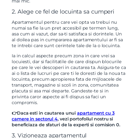
mai mic.
2. Alege ce fel de locuinta sa cumperi
Apartamentul pentru care vei opta va trebui nu
numai sa fie la un pret accesibil pe termen lung,
asa cum ai vazut, dar sa-ti satisfaca si dorintele. Un
al doilea pas in cumpararea apartamentului ar fi sa
te intrebi care sunt cerintele tale de la o locuinta.
Ia in calcul aspecte precum zona in care vrei sa
locuiesti, dar si facilitatile de care dispun blocurile
pe care le vei descoperi in cautarea ta. Asigura-te ca
ai o lista de lucruri pe care ti le doresti de la noua ta
locuinta, precum apropierea fata de mijloacele de
transport, magazine si scoli in zona, comunitatea
placuta si asa mai departe. Gandeste-te si in
privinta caror aspecte ai fi dispus sa faci un
compromis.
👉Daca esti in cautarea unui
apartament cu 3
camere in sectorul 4
, vezi portofoliul nostru si
beneficiaza de sfaturi de la experti si comision 0.
3. Vizioneaza apartamentul