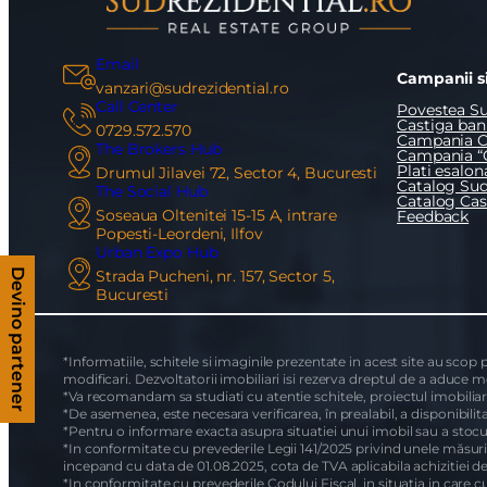
Email
Campanii si
vanzari@sudrezidential.ro
Call Center
Povestea Su
Castiga bani
0729.572.570
Campania O
The Brokers Hub
Campania “
Plati esalon
Drumul Jilavei 72, Sector 4, Bucuresti
Catalog Sud
The Social Hub
Catalog Ca
Soseaua Oltenitei 15-15 A, intrare
Feedback
Popesti-Leordeni, Ilfov
Urban Expo Hub
Devino partener
Strada Pucheni, nr. 157, Sector 5,
Bucuresti
*Informatiile, schitele si imaginile prezentate in acest site au scop
modificari. Dezvoltatorii imobiliari isi rezerva dreptul de a aduce m
*Va recomandam sa studiati cu atentie schitele, proiectul imobiliar, 
*De asemenea, este necesara verificarea, în prealabil, a disponibilita
*Pentru o informare exacta asupra situatiei unui imobil sau a stocu
*In conformitate cu prevederile Legii 141/2025 privind unele măsuri 
incepand cu data de 01.08.2025, cota de TVA aplicabila achizitiei d
*In conformitate cu prevederile Codului Fiscal, in situatia in care cu