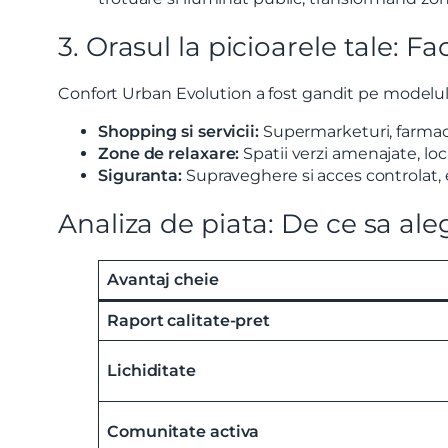
3. Orasul la picioarele tale: Fac
Am citi
Sunt d
Confort Urban Evolution a fost gandit pe modelul „
Shopping si servicii:
Supermarketuri, farmacii
Zone de relaxare:
Spatii verzi amenajate, lo
Siguranta:
Supraveghere si acces controlat, e
Analiza de piata: De ce sa al
Avantaj cheie
Raport calitate-pret
Lichiditate
Comunitate activa