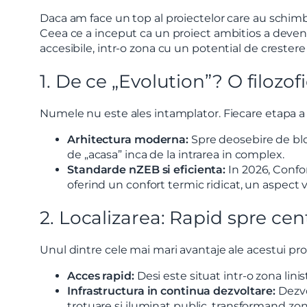
Daca am face un top al proiectelor care au schimb
Ceea ce a inceput ca un proiect ambitios a deveni
accesibile, intr-o zona cu un potential de crestere 
1. De ce „Evolution”? O filozof
Nume
Numele nu este ales intamplator. Fiecare etapa a pro
Telefon
Arhitectura moderna:
Spre deosebire de blocu
de „acasa” inca de la intrarea in complex.
Standarde nZEB si eficienta:
In 2026, Confo
oferind un confort termic ridicat, un aspect v
Email
2. Localizarea: Rapid spre ce
Mesaj
Unul dintre cele mai mari avantaje ale acestui pro
Acces rapid:
Desi este situat intr-o zona linist
Infrastructura in continua dezvoltare:
Dezvol
trotuare si iluminat public, transformand zona