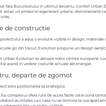
at fata Bucurestiului in ultimul deceniu, Confort Urban 
t astazi un simbol al regenerarii urbane, demonstrand ca p
urias.
Vreau sa fiu contactat
ie de constructie
iectului a adus o evolutie vizibila in design, materiale si 
rile gri din trecut, Evolution propune un design aerisit, c
rt Urban Evolution se aliniaza noilor cerinte europene. L
ital avand in vedere costurile actuale ale energiei.
ntru, departe de zgomot
iect este pozitionarea sa strategica.
ita, complexul ofera rute de acces facile catre zona centrala 
tatorii au inteles ca o casa nu se termina la usa apartame
 adiacenta intr-un spatiu civilizat.