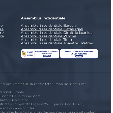
Ansambluri rezidentiale
re
Ansambluri rezidentiale Berceni
re
Ansambluri rezidentiale Metalurgiei
re
Ansambluri rezidentiale Dimitrie Leonida
re
Ansambluri rezidentiale Rahova
Ansambluri rezidentiale Titan
Ansambluri rezidentiale Aparatorii Patriei
ial Real Estate SRL sau dezvoltatorii imobiliari si pot suferi
i oricarui imobil.
i disponibil la un moment dat.
Vanzari/Dezvoltator.
dificată și completată Legea 227/2015 privind Codul Fiscal,
sau de valoarea bunului.
le prevederile fiscale privind taxarea inversa, iar in acest context,