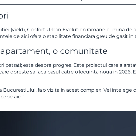
ori
iei (yield), Confort Urban Evolution ramane o „mina de aur”
ele de aici ofera o stabilitate financiara greu de gasit in
n apartament, o comunitate
patrati; este despre progres. Este proiectul care a aratat 
 care doreste sa faca pasul catre o locuinta noua in 2026, 
 Bucurestiului, fa o vizita in acest complex. Vei intelege 
cepe aici.”