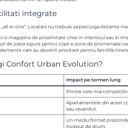
ilitati integrate
t si sunt de acord cu
termenii si conditiile
SudRezidential.ro
e acord cu
prelucrarea datelor cu caracter personal
all-in-one”. Locatarii nu trebuie sa parcurga distante ma
 si magazine de proximitate chiar in interiorul sau in im
curi de joaca sigure pentru copii si zone de promenada car
lemente care au devenit prioritare pentru familiile tinere
egi Confort Urban Evolution?
Impact pe termen lung
Printre cele mai competitiv
Apartamentele din acest co
sau revandut.
Un mediu format preponderent
inceput de drum.