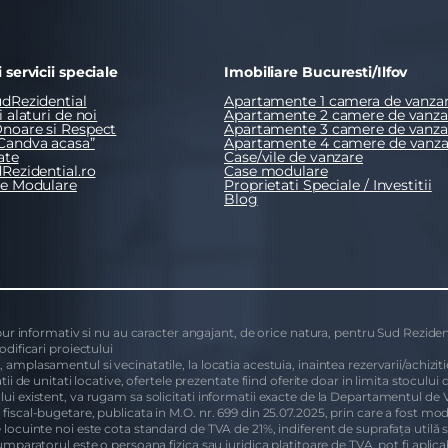
 servicii speciale
Imobiliare Bucuresti/Ilfov
dRezidential
Apartamente 1 camera de vanza
 alaturi de noi
Apartamente 2 camere de vanza
noare si Respect
Apartamente 3 camere de vanza
Candva acasa”
Apartamente 4 camere de vanza
ate
Case/vile de vanzare
Rezidential.ro
Case modulare
se Modulare
Proprietati Speciale / Investitii
Blog
 pur informativ si nu au caracter angajant, de orice natura, pentru Sud Rezident
odificari proiectului
amplasamentul si vecinatatile, la locatia acestuia, inaintea rezervarii/achizitie
tii de unitati locative, ofertele prezentate fiind oferite doar in limita stoculu
lui existent, va rugam sa solicitati informatii exacte de la Departamentul de 
fiscal-bugetare, publicata in M.O. nr. 699 din 25.07.2025, prin care a fost mo
e locuinte noi este cota standard de TVA de 21%, indiferent de suprafața utilă 
mparatorul este o persoana fizica sau juridica platitoare de TVA, pot fi aplicabi