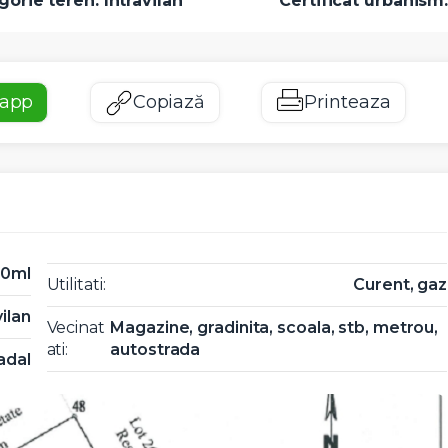
orie teren: Intravilan
Certificat urbanism
app
Copiază
Printeaza
20ml
Utilitati:
Curent, gaz
vilan
Vecinat
Magazine, gradinita, scoala, stb, metrou,
ati:
autostrada
adal