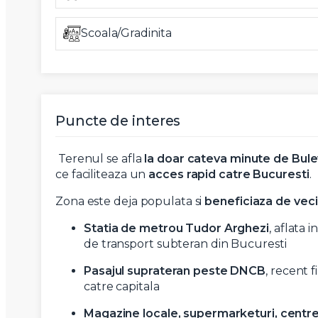
Mesaj
Scoala/Gradinita
Puncte de interes
Am citi
Sunt d
Terenul se afla
la doar cateva minute de Bule
ce faciliteaza un
acces rapid catre Bucuresti
.
Zona este deja populata si
beneficiaza de vecin
Statia de metrou Tudor Arghezi
, aflata 
de transport subteran din Bucuresti
Pasajul suprateran peste DNCB
, recent 
catre capitala
Magazine locale, supermarketuri, centr