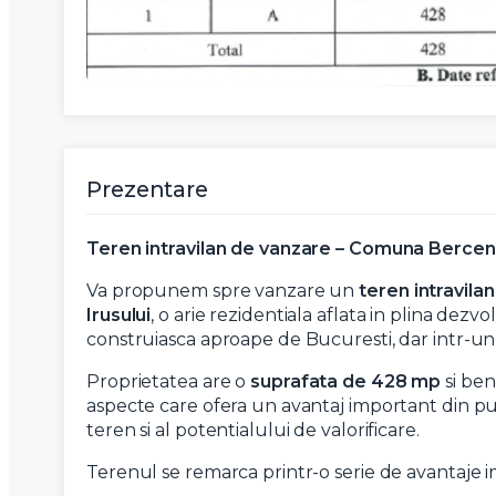
Prezentare
Teren intravilan de vanzare – Comuna Berceni
Va propunem spre vanzare un
teren intravilan
Irusului
, o arie rezidentiala aflata in plina dezv
construiasca aproape de Bucuresti, dar intr-un cad
Proprietatea are o
suprafata de 428 mp
si ben
aspecte care ofera un avantaj important din pun
teren si al potentialului de valorificare.
Terenul se remarca printr-o serie de avantaje 