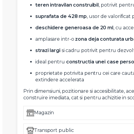
teren intravilan construibil
, potrivit pent
suprafata de 428 mp
, usor de valorifica
deschidere generoasa de 20 ml
, cu acc
amplasare intr-o
zona deja conturata urb
strazi largi
si cadru potrivit pentru dezvo
ideal pentru
constructia unei case pers
proprietate potrivita pentru cei care cauta 
Nume
extindere accelerata
Prin dimensiuni, pozitionare si accesibilitate, 
construire imediata, cat si pentru achizitie in sc
Telefon
Magazin
Email
Transport public