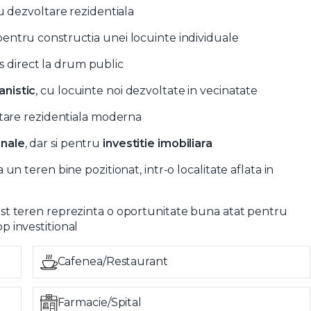
ru dezvoltare rezidentiala
t pentru constructia unei locuinte individuale
es direct la drum public
anistic
, cu locuinte noi dezvoltate in vecinatate
ltare rezidentiala moderna
Vreau sa fiu contactat
onale
, dar si pentru
investitie imobiliara
un teren bine pozitionat, intr-o localitate aflata in
acest teren reprezinta o oportunitate buna atat pentru
op investitional
Cafenea/Restaurant
Farmacie/Spital