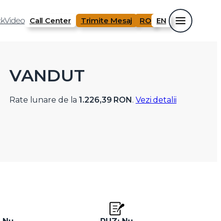
k
Video
Call Center
Trimite Mesaj
RO
EN
VANDUT
Rate lunare de la
1.226,39 RON
.
Vezi detalii