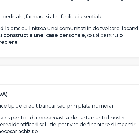
 medicale, farmacii si alte facilitati esentiale
d la oras cu linistea unei comunitati in dezvoltare, facand
ru
constructia unei case personale
, cat si pentru
o
preciere
.
VA)
ice tip de credit bancar sau prin plata numerar.
vantajos pentru dumneavoastra, departamentul nostru
erea identificarii solutiei potrivite de finantare si intocmirii
cesar achizitiei.