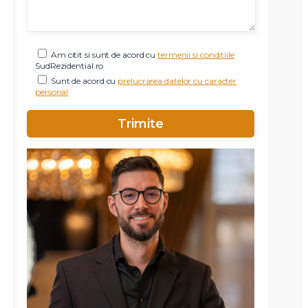
Am citit si sunt de acord cu
termenii si conditiile
SudRezidential.ro
Sunt de acord cu
prelucrarea datelor cu caracter
personal