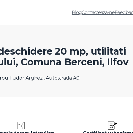
Blog
Contacteaza-ne
Feedbac
 deschidere 20 mp, utilitati
sului, Comuna Berceni, Ilfov
rou Tudor Arghezi, Autostrada A0