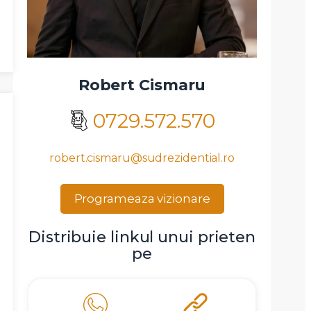
Robert Cismaru
0729.572.570
robert.cismaru@sudrezidential.ro
Programeaza vizionare
Distribuie linkul unui prieten
pe