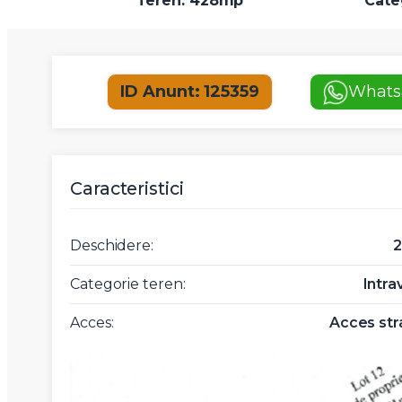
Teren: 428mp
Categ
ID Anunt: 125359
Whats
Caracteristici
Deschidere:
Categorie teren:
Intra
Acces:
Acces str