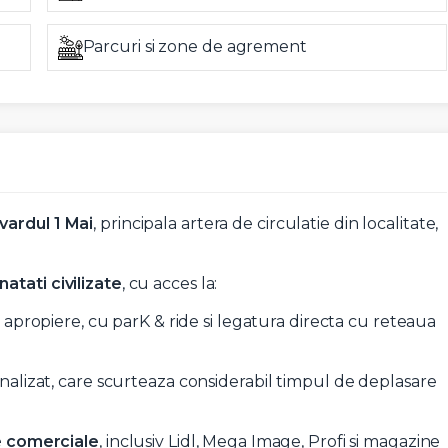
Parcuri si zone de agrement
t si sunt de acord cu
termenii si conditiile
SudRezidential.ro
e acord cu
prelucrarea datelor cu caracter personal
vardul 1 Mai
, principala artera de circulatie din localitate,
atati civilizate
, cu acces la:
in apropiere, cu parK & ride si legatura directa cu reteaua
finalizat, care scurteaza considerabil timpul de deplasare
e comerciale
, inclusiv Lidl, Mega Image, Profi si magazine