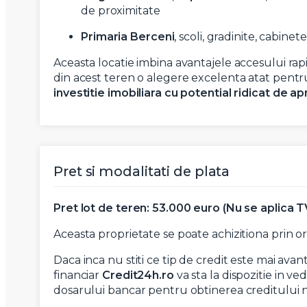
de proximitate
Primaria Berceni
, scoli, gradinite, cabinete
Aceasta locatie imbina avantajele accesului rapi
din acest teren o alegere excelenta atat pent
investitie imobiliara cu potential ridicat de a
Pret si modalitati de plata
Pret lot de teren: 53.000 euro (Nu se aplica T
Aceasta proprietate se poate achizitiona prin or
Daca inca nu stiti ce tip de credit este mai a
financiar
Credit24h.ro
va sta la dispozitie in ved
dosarului bancar pentru obtinerea creditului ne