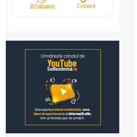
Whatsapp
Copiază
X