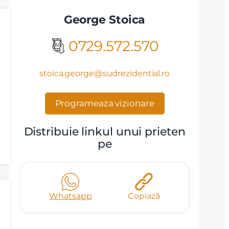
George Stoica
0729.572.570
stoica.george@sudrezidential.ro
Programeaza vizionare
Distribuie linkul unui prieten
pe
Whatsapp
Copiază