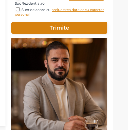
SudRezidential.ro
Sunt de acord cu
prelucrarea datelor cu caracter
personal
X