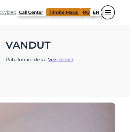
ck
Video
Call Center
Trimite Mesaj
RO
EN
VANDUT
Rate lunare de la
.
Vezi detalii