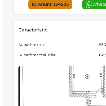
ID Anunt: 134505
What
Caracteristici
Suprafata utila:
53
Suprafata total utila:
62