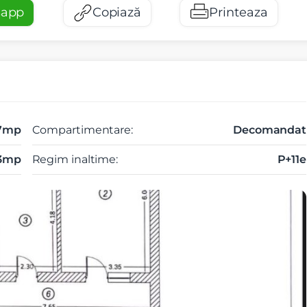
sapp
Copiază
Printeaza
.7mp
Compartimentare:
Decomandat
.3mp
Regim inaltime:
P+11e