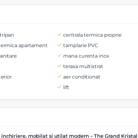
tripan
centrala termica proprie
 termica apartament
tamplarie PVC
t si sunt de acord cu
termenii si conditiile
SudRezidential.ro
anitare
mana curenta inox
e acord cu
prelucrarea datelor cu caracter personal
terasa multistrat
terior
aer conditionat
lift
chiriere, mobilat si utilat modern – The Grand Kristal