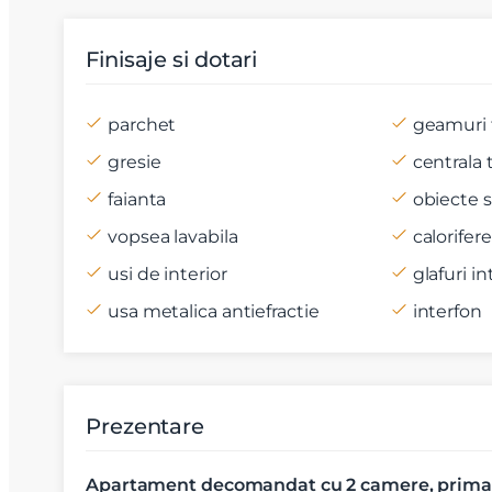
Mesaj
Finisaje si dotari
parchet
geamuri 
gresie
centrala
Am citi
faianta
obiecte s
Sunt d
vopsea lavabila
calorifere
usi de interior
glafuri in
usa metalica antiefractie
interfon
Prezentare
Apartament decomandat cu 2 camere, prima in