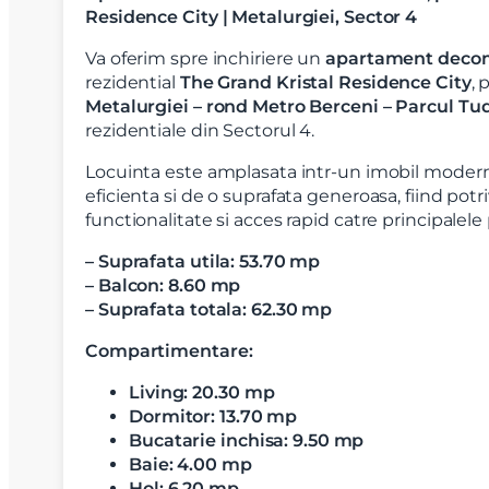
Residence City | Metalurgiei, Sector 4
Va oferim spre inchiriere un
apartament deco
rezidential
The Grand Kristal Residence City
, 
Metalurgiei – rond Metro Berceni – Parcul Tu
rezidentiale din Sectorul 4.
Locuinta este amplasata intr-un imobil moder
eficienta si de o suprafata generoasa, fiind potr
functionalitate si acces rapid catre principalel
– Suprafata utila: 53.70 mp
– Balcon: 8.60 mp
– Suprafata totala: 62.30 mp
Compartimentare:
Living: 20.30 mp
Dormitor: 13.70 mp
Bucatarie inchisa: 9.50 mp
Baie: 4.00 mp
Hol: 6.20 mp