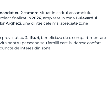
mandat cu 2 camere
, situat in cadrul ansamblului
proiect finalizat in
2024
, amplasat in zona
Bulevardul
dor Arghezi
, una dintre cele mai apreciate zone
n prevazut cu
2 lifturi
, beneficiaza de o compartimentare
ivita pentru persoane sau familii care isi doresc confort,
e puncte de interes din zona.