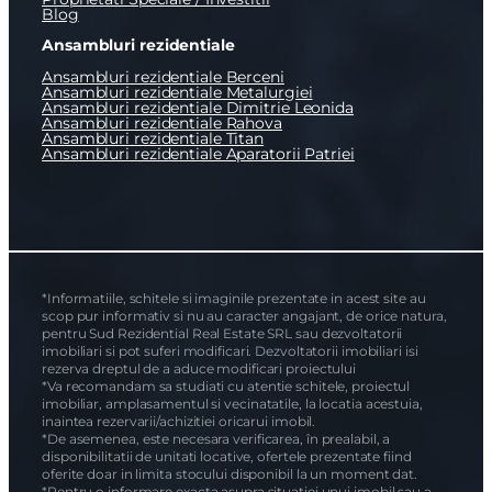
Blog
Ansambluri rezidentiale
Ansambluri rezidentiale Berceni
Ansambluri rezidentiale Metalurgiei
Ansambluri rezidentiale Dimitrie Leonida
Ansambluri rezidentiale Rahova
Ansambluri rezidentiale Titan
Ansambluri rezidentiale Aparatorii Patriei
*Informatiile, schitele si imaginile prezentate in acest site au
scop pur informativ si nu au caracter angajant, de orice natura,
pentru Sud Rezidential Real Estate SRL sau dezvoltatorii
imobiliari si pot suferi modificari. Dezvoltatorii imobiliari isi
rezerva dreptul de a aduce modificari proiectului
*Va recomandam sa studiati cu atentie schitele, proiectul
imobiliar, amplasamentul si vecinatatile, la locatia acestuia,
inaintea rezervarii/achizitiei oricarui imobil.
*De asemenea, este necesara verificarea, în prealabil, a
disponibilitatii de unitati locative, ofertele prezentate fiind
oferite doar in limita stocului disponibil la un moment dat.
*Pentru o informare exacta asupra situatiei unui imobil sau a