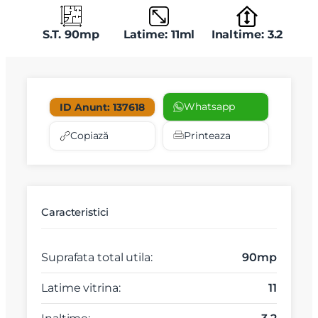
S.T. 90mp
Latime: 11ml
Inaltime: 3.2
Whatsapp
ID Anunt: 137618
Copiază
Printeaza
Caracteristici
Suprafata total utila:
90mp
Latime vitrina:
11