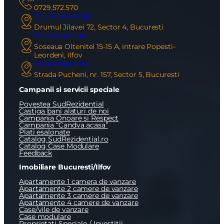
0729.572.570
The Brokers Hub
Drumul Jilavei 72, Sector 4, Bucuresti
The Social Hub
Soseaua Oltenitei 15-15 A, intrare Popesti-
Leordeni, Ilfov
Urban Expo Hub
Strada Pucheni, nr. 157, Sector 5, Bucuresti
Campanii si servicii speciale
Povestea SudRezidential
Castiga bani alaturi de noi
Campania Onoare si Respect
Campania “Candva acasa”
Plati esalonate
Catalog SudRezidential.ro
Catalog Case Modulare
Feedback
Imobiliare Bucuresti/Ilfov
Apartamente 1 camera de vanzare
Apartamente 2 camere de vanzare
Apartamente 3 camere de vanzare
Apartamente 4 camere de vanzare
Case/vile de vanzare
Case modulare
Proprietati Speciale / Investitii