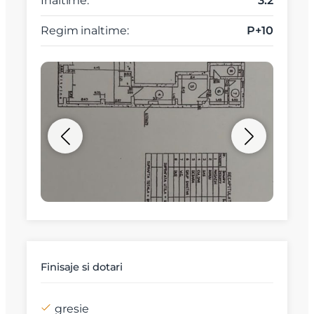
Inaltime:
3.2
Regim inaltime:
P+10
Finisaje si dotari
gresie