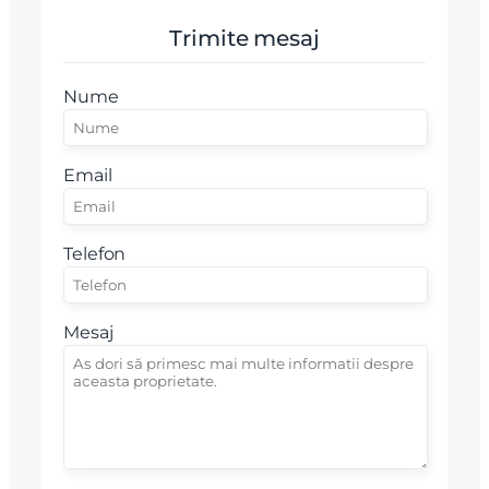
Vreau sa fiu contactat
Trimite mesaj
Nume
Nume
Telefon
Email
Email
Telefon
Mesaj
Mesaj
Am citit si sunt de acord cu
termenii si conditiile
SudRezidential.ro
Sunt de acord cu
prelucrarea datelor cu caracter personal