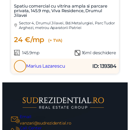
Spatiu comercial cu vitrina ampla si parcare
privata, 145.9 mp, Viva Residence, Drumul
Jilavei
Sector 4, Drumul Jilavei, Bd.Metalurgiei, Parc Tudor
Arghezi, metrou Aparatorii Patriei
24 €/mp
(+ TVA)
145.9mp
16ml deschidere
ID: 139384
Marius Lazarescu
Email
vanzari@sudrezidential.ro
Call Center