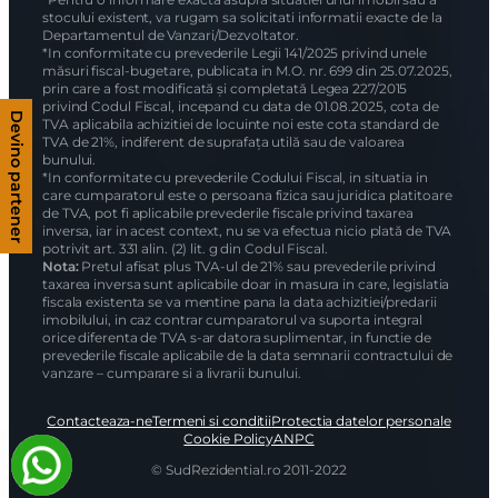
stocului existent, va rugam sa solicitati informatii exacte de la
Departamentul de Vanzari/Dezvoltator.
*In conformitate cu prevederile Legii 141/2025 privind unele
măsuri fiscal-bugetare, publicata in M.O. nr. 699 din 25.07.2025,
prin care a fost modificată și completată Legea 227/2015
privind Codul Fiscal, incepand cu data de 01.08.2025, cota de
Devino partener
TVA aplicabila achizitiei de locuinte noi este cota standard de
TVA de 21%, indiferent de suprafața utilă sau de valoarea
bunului.
*In conformitate cu prevederile Codului Fiscal, in situatia in
care cumparatorul este o persoana fizica sau juridica platitoare
de TVA, pot fi aplicabile prevederile fiscale privind taxarea
inversa, iar in acest context, nu se va efectua nicio plată de TVA
potrivit art. 331 alin. (2) lit. g din Codul Fiscal.
Nota:
Pretul afisat plus TVA-ul de 21% sau prevederile privind
taxarea inversa sunt aplicabile doar in masura in care, legislatia
fiscala existenta se va mentine pana la data achizitiei/predarii
imobilului, in caz contrar cumparatorul va suporta integral
orice diferenta de TVA s-ar datora suplimentar, in functie de
prevederile fiscale aplicabile de la data semnarii contractului de
vanzare – cumparare si a livrarii bunului.
Contacteaza-ne
Termeni si conditii
Protectia datelor personale
Cookie Policy
ANPC
© SudRezidential.ro 2011-2022