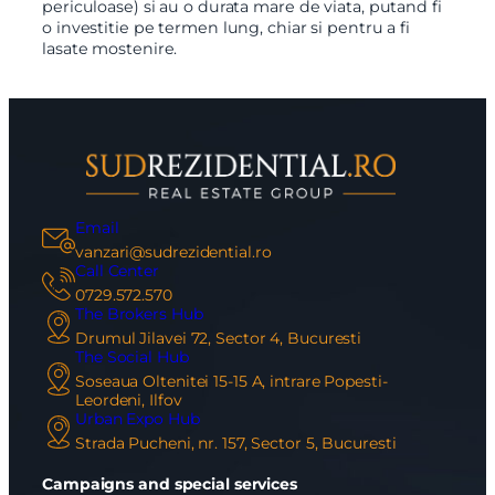
periculoase) si au o durata mare de viata, putand fi
o investitie pe termen lung, chiar si pentru a fi
lasate mostenire.
Email
vanzari@sudrezidential.ro
Call Center
0729.572.570
The Brokers Hub
Drumul Jilavei 72, Sector 4, Bucuresti
The Social Hub
Soseaua Oltenitei 15-15 A, intrare Popesti-
Leordeni, Ilfov
Urban Expo Hub
Strada Pucheni, nr. 157, Sector 5, Bucuresti
Campaigns and special services