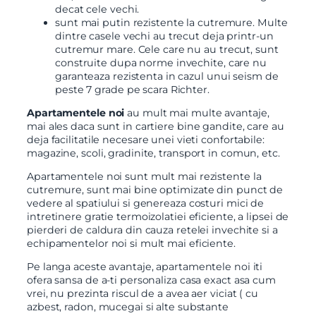
decat cele vechi.
sunt mai putin rezistente la cutremure. Multe
dintre casele vechi au trecut deja printr-un
cutremur mare. Cele care nu au trecut, sunt
construite dupa norme invechite, care nu
garanteaza rezistenta in cazul unui seism de
peste 7 grade pe scara Richter.
Apartamentele noi
au mult mai multe avantaje,
mai ales daca sunt in cartiere bine gandite, care au
deja facilitatile necesare unei vieti confortabile:
magazine, scoli, gradinite, transport in comun, etc.
Apartamentele noi sunt mult mai rezistente la
cutremure, sunt mai bine optimizate din punct de
vedere al spatiului si genereaza costuri mici de
intretinere gratie termoizolatiei eficiente, a lipsei de
pierderi de caldura din cauza retelei invechite si a
echipamentelor noi si mult mai eficiente.
Pe langa aceste avantaje, apartamentele noi iti
ofera sansa de a-ti personaliza casa exact asa cum
vrei, nu prezinta riscul de a avea aer viciat ( cu
azbest, radon, mucegai si alte substante