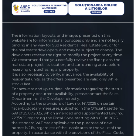
The information, layouts, and images presented on this
website are for informational purposes only and are not legally
binding in any way for Sud Rezidential Real Estate SRL or for
the real estate developers, and may be subject to change. The
developers reserve the right to modify the project at any time.
We recommend that you carefully review the floor plans, the
real estate project, its location, and surrounding areas before
reserving or purchasing any property.
It is also necessary to verify, in advance, the availability of
residential units, as the offers presented are valid only while
stocks last.
For accurate and up-to-date information regarding the status
of a property or current availability, please contact the Sales
Department or the Developer directly.
According to the provisions of Law no. 141/2025 on certain
fiscal-budgetary measures, published in the Official Gazette no.
699 of 25.07.2025, which amended and supplemented Law no.
227/2015 regarding the Fiscal Code, starting with 01.08.2025,
the standard VAT rate applicable to the purchase of new
homes is 21%, regardless of the usable area or the value of the
property. In accordance with the provisions of the Fiscal Code,