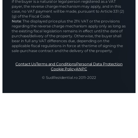
if the buyer is a natural or legal person registered as a VAT
payer, the reverse charge mechanism may apply, and in this
case, no VAT payment will be made, pursuant to Article 331 (2)
(g) of the Fiscal Code.
Note
: The displayed price plus the 21% VAT or the provisions
regarding the reverse charge mechanism apply only as long as
the existing fiscal legislation remains in effect until the date of
purchase/delivery of the property. Otherwise, the buyer shall
bear in full any VAT differences due, depending on the
applicable fiscal regulations in force at the time of signing the
sale-purchase contract and the delivery of the property.
Contact Us
Terms and Conditions
Personal Data Protection
Cookie Policy
ANPC
© SudRezidential.ro 2011-2022