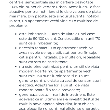
centrale, semicentrale sau in cartiere dezvoltate
100% din punct de vedere urban. Acest lucru le face
atractive pentru inchiriere si le da o valoare de piata
mai mare. Din pacate, este singurul avantaj notabil.
In rest, un apartament vechi vine cu o multime de
probleme:
este imbatranit. Durata de viata a unei case
este de 50-100 de ani. Constructiile din anii ‘70
sunt deja imbatranite;
necesita reparatii. Un apartament vechi va
avea nevoie de reparatii, atat pentru finisaje,
cat si pentru instalatii. De multe ori, reparatiile
sunt extrem de costisitoare;
nu este bine optimizat pentru un stil de viata
modern. Foarte multe apartamente vechi
sunt mici, nu sunt luminoase si nu sunt
gandite pentru o viata cu zeci de consumatori
electrici. Adaptarea lor la un stil de viata
modern poate fi o reala provocare;
genereaza costuri mari de intretinere. Este
adevarat ca in ultimii ani s-a investit destul de
mult in anveloparea blocurilor, insa chiar si
asa, blocurile noi sunt mai eficiente energetic