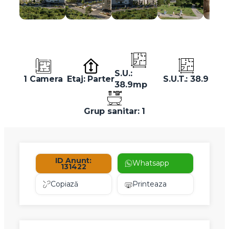
S.U.:
1 Camera
Etaj: Parter
S.U.T.: 38.9
38.9mp
Grup sanitar: 1
ID Anunt:
Whatsapp
131422
Copiază
Printeaza