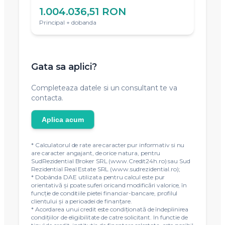
1.004.036,51 RON
Principal + dobanda
Gata sa aplici?
Completeaza datele si un consultant te va
contacta.
Aplica acum
* Calculatorul de rate are caracter pur informativ si nu
are caracter angajant, de orice natura, pentru
SudRezidential Broker SRL (www.Credit24h.ro) sau Sud
Rezidential Real Estate SRL (www.sudrezidential.ro);
* Dobânda DAE utilizata pentru calcul este pur
orientativă și poate suferi oricand modificări valorice, în
funcție de conditiile pietei financiar-bancare, profilul
clientului și a perioadei de finanțare.
* Acordarea unui credit este condiţionată de îndeplinirea
condiţiilor de eligibilitate de catre solicitant. In functie de