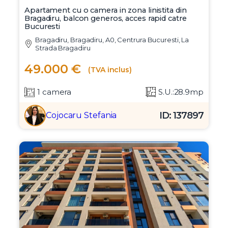
Apartament cu o camera in zona linistita din
Bragadiru, balcon generos, acces rapid catre
Bucuresti
Bragadiru, Bragadiru, A0, Centrura Bucuresti, La
Strada Bragadiru
49.000 €
(TVA inclus)
1 camera
S.U.:28.9mp
ID: 137897
Cojocaru Stefania