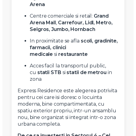
Arena
Centre comerciale si retail:
Grand
Arena Mall
,
Carrefour, Lidl, Metro,
Selgros, Jumbo, Hornbach
In proximitate se afla
scoli, gradinite,
farmacii, clinici
medicale
si
restaurante
Acces facil la transportul public,
cu
statii STB
si
statii de metrou
in
zona
Express Residence este alegerea potrivita
pentru cei care isi doresc o locuinta
moderna, bine compartimentata, cu
spatiu exterior propriu, intr-un ansamblu
nou, bine organizat si integrat intr-o zona
urbana completa.
De ce sa investesti in Sectorul 4 – Cel