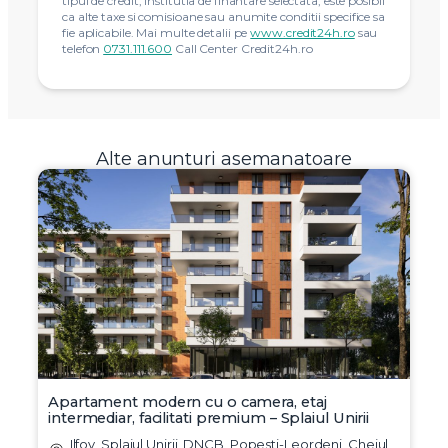
tipul de credit, institutia de finantare selectata, este posibil
ca alte taxe si comisioane sau anumite conditii specifice sa
fie aplicabile. Mai multe detalii pe
www.credit24h.ro
sau
telefon
0731.111.600
Call Center Credit24h.ro
Alte anunturi asemanatoare
Apartament modern cu o camera, etaj
intermediar, facilitati premium – Splaiul Unirii
Ilfov, Splaiul Unirii, DNCB, Popesti-Leordeni, Cheiul