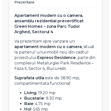
Prezentare
Apartament modern cu o camera,
ansamblu rezidential precertificat
Green Homes – zona Parc Tudor
Arghezi, Sectorul 4
Va prezentam spre vanzare un
apartament modern cu o camera
, situat
la parterul unui imobil nou din cadrul
proiectului
Express Residence
, parte din
complexul Metalurgiei Park Residence –
Faza II, Sector 4, Bucuresti.
Suprafata
utila
este de 38.90 mp,
compartimentata functional:
Living:
19.20 mp
Bucatarie
: 9.30 mp
Baie
: 4.75 mp
Hol
: 5.65 mp