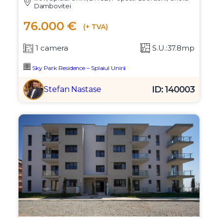
Dambovitei
76.000 €
(+ TVA)
1 camera
S.U.:37.8mp
Sky Park Residence – Splaiul Unirii
ID: 140003
Stefan Nastase