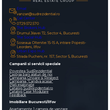
Email
vanzari@sudrezidential.ro
Call Center
0729.572.570
The Brokers Hub
Drumul Jilavei 72, Sector 4, Bucuresti
The Social Hub
Soseaua Oltenitei 15-15 A, intrare Popesti-
Leordeni, Ilfov
Urban Expo Hub
Strada Pucheni, nr. 157, Sector 5, Bucuresti
Campanii si servicii speciale
Povestea SudRezidential
Castiga bani alaturi de noi
Campania Onoare si Respect
Campania “Candva acasa”
Plati esalonate
Catalog SudRezidential.ro
Catalog Case Modulare
Feedback
Imobiliare Bucuresti/Ilfov
Apartamente 1 camera de vanzare