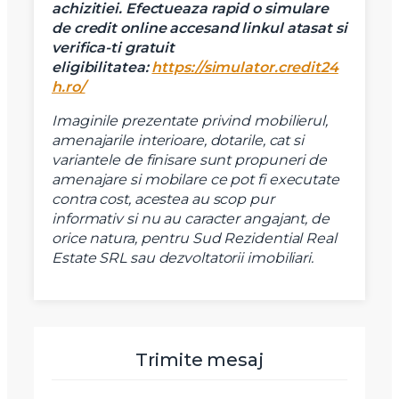
achizitiei.
Efectueaza rapid o simulare
de credit online accesand linkul atasat si
Telefon
verifica-ti gratuit
eligibilitatea:
https://simulator.credit24
h.ro/
Email
Imaginile prezentate privind mobilierul,
amenajarile interioare, dotarile, cat si
Mesaj
variantele de finisare sunt propuneri de
amenajare si mobilare ce pot fi executate
contra cost, acestea au scop pur
informativ si nu au caracter angajant, de
orice natura, pentru Sud Rezidential Real
Estate SRL sau dezvoltatorii imobiliari.
Am citit si sunt de acord cu
termenii si conditiile
SudRezidential.ro
Sunt de acord cu
prelucrarea datelor cu caracter personal
Trimite mesaj