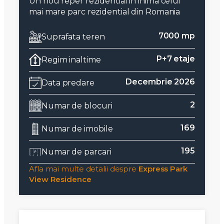
Un nou reper rezidential in inima celui
mai mare parc rezidential din Romania
7000 mp
Suprafata teren
P+7 etaje
Regim inaltime
Decembrie 2026
Data predare
2
Numar de blocuri
169
Numar de imobile
195
Numar de parcari
Afla mai multe detalii despre
Express Park
View Residence