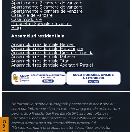
Apartamente 2 camere de vanzare
Apartamente 3 camere de vanzare
Apartamente 4 camere de vanzare
Case/vile de vanzare
Case modulare
Proprietati Speciale / Investitii
Blog
Ansambluri rezidentiale
Ansambluri rezidentiale Berceni
Ansambluri rezidentiale Metalurgiei
Ansambluri rezidentiale Dimitrie Leonida
Ansambluri rezidentiale Rahova
Ansambluri rezidentiale Titan
Ansambluri rezidentiale Aparatorii Patriei
*Informatiile, schitele si imaginile prezentate in acest site au
scop pur informativ si nu au caracter angajant, de orice natura,
pentru Sud Rezidential Real Estate SRL sau dezvoltatorii
imobiliari si pot suferi modificari. Dezvoltatorii imobiliari isi
rezerva dreptul de a aduce modificari proiectului
*Va recomandam sa studiati cu atentie schitele, proiectul