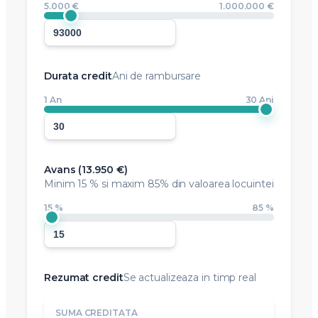
5.000 €
1.000.000 €
Durata credit
Ani de rambursare
1 An
30 Ani
Avans (
13.950 €
)
Minim
15 %
si maxim 85% din valoarea locuintei
15 %
85 %
Rezumat credit
Se actualizeaza in timp real
SUMA CREDITATA