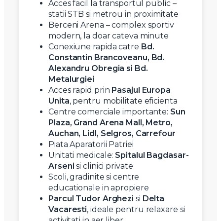
Acces facil la transportul public –
statii STB si metrou in proximitate
Berceni Arena – complex sportiv
modern, la doar cateva minute
Conexiune rapida catre
Bd.
Constantin Brancoveanu, Bd.
Alexandru Obregia si Bd.
Metalurgiei
Acces rapid prin
Pasajul Europa
Unita
, pentru mobilitate eficienta
Centre comerciale importante:
Sun
Plaza, Grand Arena Mall, Metro,
Auchan, Lidl, Selgros, Carrefour
Piata Aparatorii Patriei
Unitati medicale:
Spitalul Bagdasar-
Arseni
si clinici private
Scoli, gradinite si centre
educationale in apropiere
Parcul Tudor Arghezi
si
Delta
Vacaresti
, ideale pentru relaxare si
activitati in aer liber