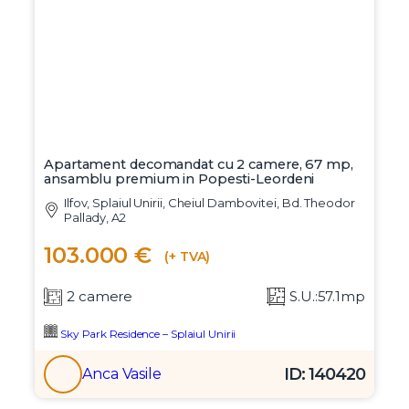
Apartament decomandat cu 2 camere, 67 mp,
ansamblu premium in Popesti-Leordeni
Ilfov, Splaiul Unirii, Cheiul Dambovitei, Bd. Theodor
Pallady, A2
103.000 €
(+ TVA)
2 camere
S.U.:57.1mp
Sky Park Residence – Splaiul Unirii
ID: 140420
Anca Vasile