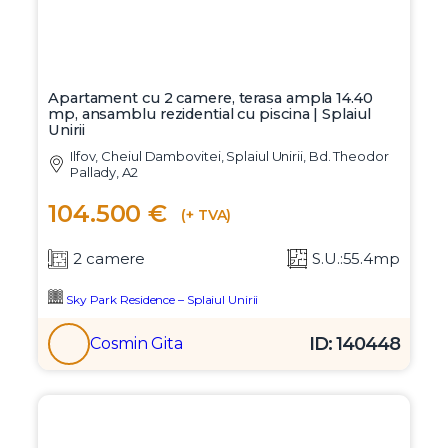
Apartament cu 2 camere, terasa ampla 14.40
mp, ansamblu rezidential cu piscina | Splaiul
Unirii
Ilfov, Cheiul Dambovitei, Splaiul Unirii, Bd. Theodor
Pallady, A2
104.500 €
(+ TVA)
2 camere
S.U.:55.4mp
Sky Park Residence – Splaiul Unirii
ID: 140448
Cosmin Gita