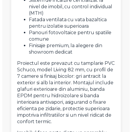
Sistem de incalzire centralizat la
nivel de imobil, cu control individual
(MTH)
Fatada ventilata cu vata bazaltica
pentru izolatie superioara
Panouri fotovoltaice pentru spatiile
comune
Finisaje premium, la alegere din
showroom dedicat
Proiectul este prevazut cu tamplarie PVC
Schuco, model Living 82 mm, cu profil de
7 camere si finisaj bicolor: gri antracit la
exterior si alb la interior. Montajul include
glafuri exterioare din aluminiu, banda
EPDM pentru hidroizolare si banda
interioara antivapori, asigurand o fixare
eficienta pe zidarie, protectie superioara
impotriva infiltratiilor si un nivel ridicat de
confort termic.