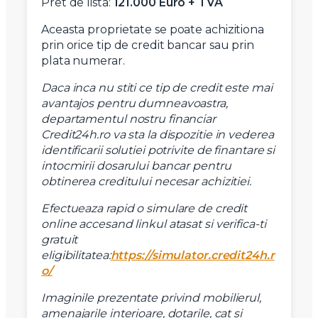
Pret de lista:
121.000 Euro + TVA
Mesaj
Aceasta proprietate se poate achizitiona
prin orice tip de credit bancar sau prin
plata numerar.
Daca inca nu stiti ce tip de credit este mai
Am citit si sunt de acord cu
termenii si conditiile
avantajos pentru dumneavoastra,
SudRezidential.ro
departamentul nostru financiar
Sunt de acord cu
prelucrarea datelor cu caracter personal
Credit24h.ro va sta la dispozitie in vederea
identificarii solutiei potrivite de finantare si
intocmirii dosarului bancar pentru
obtinerea creditului necesar achizitiei.
Efectueaza rapid o simulare de credit
online accesand linkul atasat si verifica-ti
gratuit
eligibilitatea:
https://simulator.credit24h.r
o/
Imaginile prezentate privind mobilierul,
amenajarile interioare, dotarile, cat si