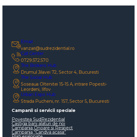
Email
vanzari@sudrezidential.ro
Call Center
0729.572.570
The Brokers Hub
Drumul Jilavei 72, Sector 4, Bucuresti
The Social Hub
Soseaua Oltenitei 15-15 A, intrare Popesti-
Leordeni, Ilfov
Urban Expo Hub
Strada Pucheni, nr. 157, Sector 5, Bucuresti
Campanii si servicii speciale
Povestea SudRezidential
Castiga bani alaturi de noi
Campania Onoare si Respect
Campania “Candva acasa”
Plati esalonate