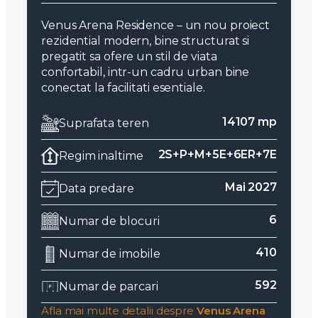
Venus Arena Residence – un nou proiect
rezidential modern, bine structurat si
pregatit sa ofere un stil de viata
confortabil, intr-un cadru urban bine
conectat la facilitati esentiale.
14107 mp
Suprafata teren
2S+P+M+5E+6ER+7E
Regim inaltime
Mai 2027
Data predare
6
Numar de blocuri
410
Numar de imobile
592
Numar de parcari
Afla mai multe detalii despre
Venus Arena