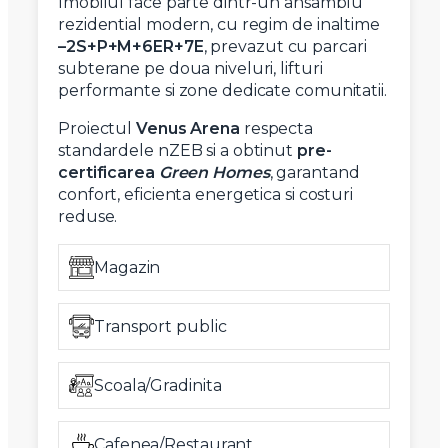
Imobilul face parte dintr-un ansamblu
rezidential modern, cu regim de inaltime
–2S+P+M+6ER+7E
, prevazut cu parcari
subterane pe doua niveluri, lifturi
performante si zone dedicate comunitatii.
Proiectul
Venus Arena
respecta
standardele nZEB si a obtinut
pre-
certificarea
Green Homes
, garantand
confort, eficienta energetica si costuri
reduse.
Magazin
Transport public
Scoala/Gradinita
Cafenea/Restaurant