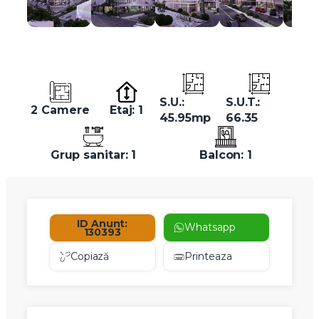
S.U.:
S.U.T.:
2 Camere
Etaj: 1
45.95mp
66.35
Grup sanitar: 1
Balcon: 1
ID Anunt:
Whatsapp
130393
Copiază
Printeaza