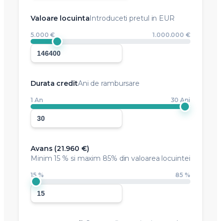
Valoare locuinta
Introduceti pretul in EUR
5.000 €
1.000.000 €
Durata credit
Ani de rambursare
1 An
30 Ani
Avans (
21.960 €
)
Minim
15 %
si maxim 85% din valoarea locuintei
15 %
85 %