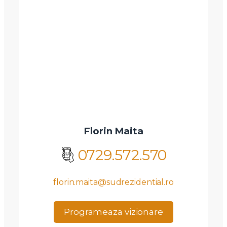
Florin Maita
0729.572.570
florin.maita@sudrezidential.ro
Programeaza vizionare