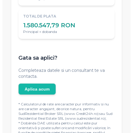
TOTAL DE PLATA
1.580.547,79 RON
Principal + dobanda
Gata sa aplici?
Completeaza datele si un consultant te va
contacta.
Aplica acum
* Calculatorul de rate are caracter pur informativ si nu
are caracter angajant, de orice natura, pentru
SudRezidential Broker SRL (www.Credit24h.ro) sau Sud
Rezidential Real Estate SRL (www.sudrezidential.ro);
* Dobânda DAE utilizata pentru calcul este pur
orientativă și poate suferi oricand modificări valorice, în
funcție de conditiile pietei financiar-bancare, profilul