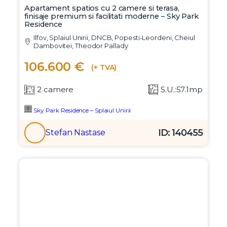
Apartament spatios cu 2 camere si terasa,
finisaje premium si facilitati moderne – Sky Park
Residence
Ilfov, Splaiul Unirii, DNCB, Popesti-Leordeni, Cheiul
Dambovitei, Theodor Pallady
106.600 €
(+ TVA)
2 camere
S.U.:57.1mp
Sky Park Residence – Splaiul Unirii
ID: 140455
Stefan Nastase