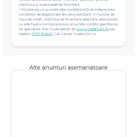
clientului și a perioadei de finanțare.
* Acordarea unui credit este condiţionată de îndeplinirea
condiţiilor de eligibilitate de catre solicitant. In functie de
tipul de credit, institutia de finantare selectata, este posibil
ca alte taxe si comisioane sau anumite conditii specifice sa
fie aplicabile. Mai multe detalii pe
www.credit24h.ro
sau
telefon
0731.111.600
Call Center Credit24h.ro
Alte anunturi asemanatoare