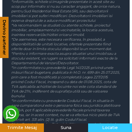
*Informatiile, schitele si imaginile prezentate in acest site au
scop pur informativ si nu au caracter angajant, de orice natura,
pentru Sud Rezidential Real Estate SRL sau dezvoltatorii
imobiliari si pot suferi modificari. Dezvoltatorii imobiliari isi
rezerva dreptul de a aduce modificari proiectului
Devino partener
*Va recomandam sa studiati cu atentie schitele, proiectul
imobiliar, amplasamentul si vecinatatile, la locatia acestuia,
inaintea rezervarii/achizitiei oricarui imobil.
*De asemenea, este necesara verificarea, în prealabil, a
disponibilitatii de unitati locative, ofertele prezentate fiind
oferite doar in limita stocului disponibil la un moment dat.
*Pentru o informare exacta asupra situatiei unui imobil sau a
stocului existent, va rugam sa solicitati informatii exacte de la
Departamentul de Vanzari/Dezvoltator.
*In conformitate cu prevederile Legii 141/2025 privind unele
măsuri fiscal-bugetare, publicata in M.O. nr. 699 din 25.07.2025,
prin care a fost modificată și completată Legea 227/2015
privind Codul Fiscal, incepand cu data de 01.08.2025, cota de
TVA aplicabila achizitiei de locuinte noi este cota standard de
TVA de 21%, indiferent de suprafața utilă sau de valoarea
bunului.
*In conformitate cu prevederile Codului Fiscal, in situatia in
care cumparatorul este o persoana fizica sau juridica platitoare
de TVA, pot fi aplicabile prevederile fiscale privind taxarea
inversa, iar in acest context, nu se va efectua nicio plată de TVA
potrivit art. 331 alin. (2) lit. g din Codul Fiscal.
Nota:
Pretul afisat plus TVA-ul de 21% sau prevederile privind
Trimite Mesaj
Suna
Locatie
taxarea inversa sunt aplicabile doar in masura in care, legislatia