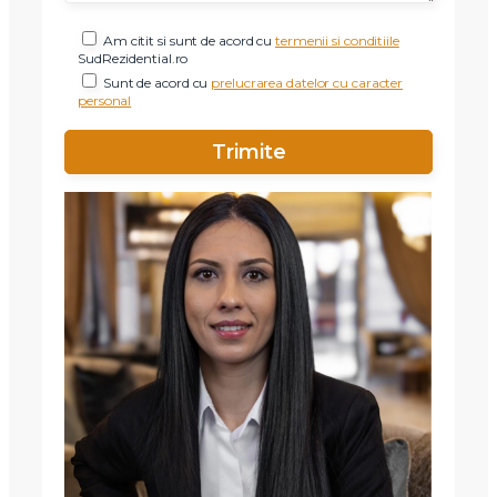
Am citit si sunt de acord cu
termenii si conditiile
SudRezidential.ro
Sunt de acord cu
prelucrarea datelor cu caracter
personal