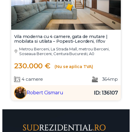
Vila moderna cu 4 camere, gata de mutare |
mobilata si utilata – Popesti-Leordeni, Ilfov
Metrou Berceni, La Strada Mall, metrou Berceni,
Soseaua Berceni, Centura Bucuresti, A0
230.000 €
(Nu se aplica TVA)
4 camere
364mp
ID: 136107
Robert Cismaru