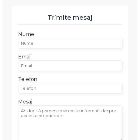
Telefon
Trimite mesaj
Nume
Email
Mesaj
Email
Telefon
Am citit si sunt de acord cu
termenii si conditiile
Mesaj
SudRezidential.ro
Sunt de acord cu
prelucrarea datelor cu caracter personal