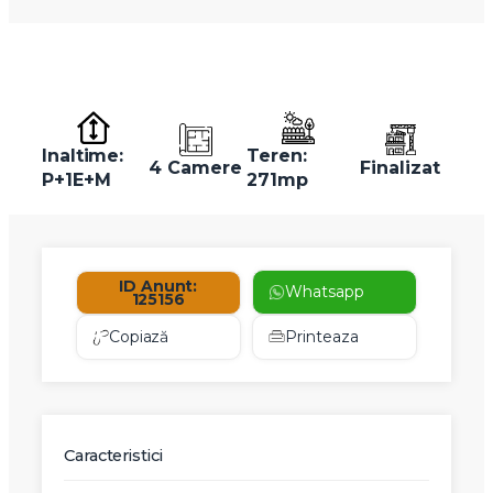
Inaltime:
Teren:
4 Camere
Finalizat
P+1E+M
271mp
ID Anunt:
Whatsapp
125156
Copiază
Printeaza
Caracteristici