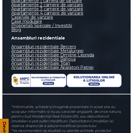
Apartamente 1 camera de vanzare
Apartamente 2 camere de vanzare
Apartamente 3 camere de vanzare
Apartamente 4 camere de vanzare
Case/vile de vanzare
Case modulare
Proprietati Speciale / Investitii
Blog
Ansambluri rezidentiale
Ansambluri rezidentiale Berceni
Ansambluri rezidentiale Metalurgiei
Ansambluri rezidentiale Dimitrie Leonida
Ansambluri rezidentiale Rahova
Ansambluri rezidentiale Titan
Ansambluri rezidentiale Aparatorii Patriei
*Informatiile, schitele si imaginile prezentate in acest site au
scop pur informativ si nu au caracter angajant, de orice natura,
pentru Sud Rezidential Real Estate SRL sau dezvoltatorii
imobiliari si pot suferi modificari. Dezvoltatorii imobiliari isi
rezerva dreptul de a aduce modificari proiectului
*Va recomandam sa studiati cu atentie schitele, proiectul