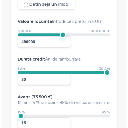
Detin deja un imobil
Valoare locuinta
Introduceti pretul in EUR
5.000 €
1.000.000 €
Durata credit
Ani de rambursare
1 An
30 Ani
Avans (
73.500 €
)
Minim
15 %
si maxim 85% din valoarea locuintei
15 %
85 %