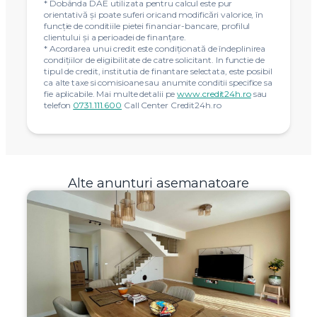
* Dobânda DAE utilizata pentru calcul este pur
orientativă și poate suferi oricand modificări valorice, în
funcție de conditiile pietei financiar-bancare, profilul
clientului și a perioadei de finanțare.
* Acordarea unui credit este condiţionată de îndeplinirea
condiţiilor de eligibilitate de catre solicitant. In functie de
tipul de credit, institutia de finantare selectata, este posibil
ca alte taxe si comisioane sau anumite conditii specifice sa
fie aplicabile. Mai multe detalii pe
www.credit24h.ro
sau
telefon
0731.111.600
Call Center Credit24h.ro
Alte anunturi asemanatoare