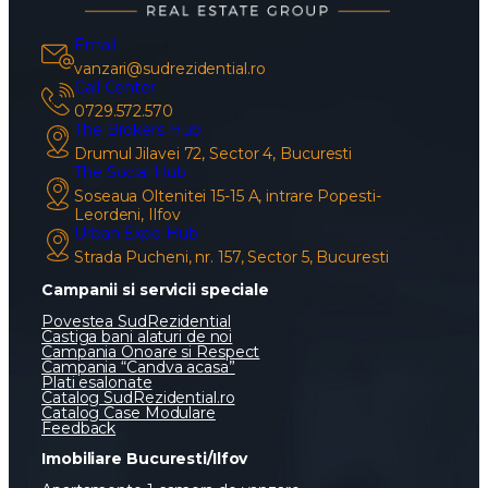
Email
vanzari@sudrezidential.ro
Call Center
0729.572.570
The Brokers Hub
Drumul Jilavei 72, Sector 4, Bucuresti
The Social Hub
Soseaua Oltenitei 15-15 A, intrare Popesti-
Leordeni, Ilfov
Urban Expo Hub
Strada Pucheni, nr. 157, Sector 5, Bucuresti
Campanii si servicii speciale
Povestea SudRezidential
Castiga bani alaturi de noi
Campania Onoare si Respect
Campania “Candva acasa”
Plati esalonate
Catalog SudRezidential.ro
Catalog Case Modulare
Feedback
Imobiliare Bucuresti/Ilfov