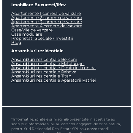
Imobiliare Bucuresti/Ilfov
Apartamente 1 camera de vanzare
Apartamente 2 camere de vanzare
Apartamente 3 camere de vanzare
Apartamente 4 camere de vanzare
Case/vile de vanzare
Case modulare
Proprietati Speciale / Investitii
Blog
Ansambluri rezidentiale
Ansambluri rezidentiale Berceni
Ansambluri rezidentiale Metalurgiei
Ansambluri rezidentiale Dimitrie Leonida
Ansambluri rezidentiale Rahova
Ansambluri rezidentiale Titan
Ansambluri rezidentiale Aparatorii Patriei
*Informatiile, schitele si imaginile prezentate in acest site au
scop pur informativ si nu au caracter angajant, de orice natura,
pentru Sud Rezidential Real Estate SRL sau dezvoltatorii