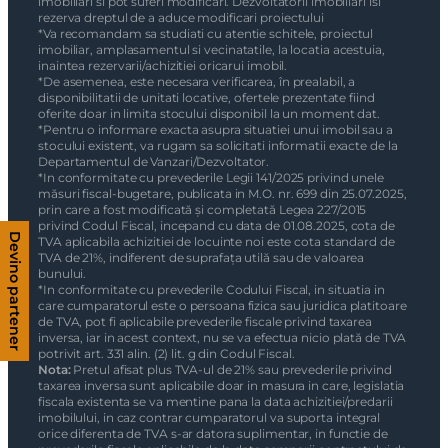
imobiliari si pot suferi modificari. Dezvoltatorii imobiliari isi
rezerva dreptul de a aduce modificari proiectului
*Va recomandam sa studiati cu atentie schitele, proiectul
imobiliar, amplasamentul si vecinatatile, la locatia acestuia,
inaintea rezervarii/achizitiei oricarui imobil.
*De asemenea, este necesara verificarea, în prealabil, a
disponibilitatii de unitati locative, ofertele prezentate fiind
oferite doar in limita stocului disponibil la un moment dat.
*Pentru o informare exacta asupra situatiei unui imobil sau a
stocului existent, va rugam sa solicitati informatii exacte de la
Departamentul de Vanzari/Dezvoltator.
*In conformitate cu prevederile Legii 141/2025 privind unele
măsuri fiscal-bugetare, publicata in M.O. nr. 699 din 25.07.2025,
prin care a fost modificată și completată Legea 227/2015
privind Codul Fiscal, incepand cu data de 01.08.2025, cota de
Devino partener
TVA aplicabila achizitiei de locuinte noi este cota standard de
TVA de 21%, indiferent de suprafața utilă sau de valoarea
bunului.
*In conformitate cu prevederile Codului Fiscal, in situatia in
care cumparatorul este o persoana fizica sau juridica platitoare
de TVA, pot fi aplicabile prevederile fiscale privind taxarea
inversa, iar in acest context, nu se va efectua nicio plată de TVA
potrivit art. 331 alin. (2) lit. g din Codul Fiscal.
Nota:
Pretul afisat plus TVA-ul de 21% sau prevederile privind
taxarea inversa sunt aplicabile doar in masura in care, legislatia
fiscala existenta se va mentine pana la data achizitiei/predarii
imobilului, in caz contrar cumparatorul va suporta integral
orice diferenta de TVA s-ar datora suplimentar, in functie de