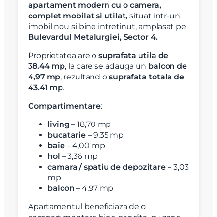
apartament modern cu o camera,
complet mobilat si utilat,
situat intr-un
imobil nou si bine intretinut, amplasat pe
Bulevardul Metalurgiei, Sector 4.
Proprietatea are o
suprafata utila de
38.44 mp
, la care se adauga un
balcon de
4,97 mp
, rezultand o
suprafata totala de
43.41 mp
.
Compartimentare
:
living
– 18,70 mp
bucatarie
– 9,35 mp
baie
– 4,00 mp
hol
– 3,36 mp
camara / spatiu de depozitare
– 3,03
mp
balcon
– 4,97 mp
Apartamentul beneficiaza de o