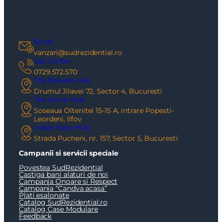
Email
vanzari@sudrezidential.ro
Call Center
0729.572.570
The Brokers Hub
Drumul Jilavei 72, Sector 4, Bucuresti
The Social Hub
Soseaua Oltenitei 15-15 A, intrare Popesti-
Leordeni, Ilfov
Urban Expo Hub
Strada Pucheni, nr. 157, Sector 5, Bucuresti
Campanii si servicii speciale
Povestea SudRezidential
Castiga bani alaturi de noi
Campania Onoare si Respect
Campania “Candva acasa”
Plati esalonate
Catalog SudRezidential.ro
Catalog Case Modulare
Feedback