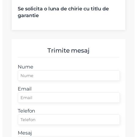
Email
Se solicita o luna de chirie cu titlu de
garantie
Mesaj
Trimite mesaj
Nume
Am citit si sunt de acord cu
termenii si conditiile
SudRezidential.ro
Sunt de acord cu
prelucrarea datelor cu caracter personal
Email
Telefon
Mesaj