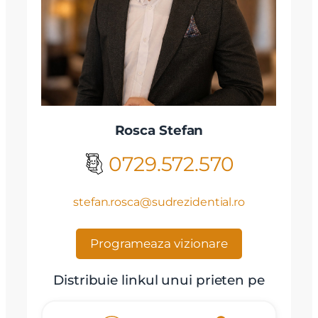
Rosca Stefan
0729.572.570
stefan.rosca@sudrezidential.ro
Programeaza vizionare
Distribuie linkul unui prieten pe