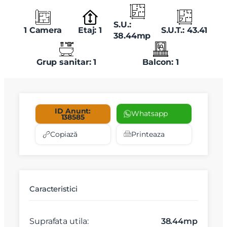
S.U.:
1 Camera
Etaj: 1
S.U.T.: 43.41
38.44mp
Grup sanitar: 1
Balcon: 1
ID Anunt:
Whatsapp
138585
Copiază
Printeaza
Caracteristici
Suprafata utila:
38.44mp