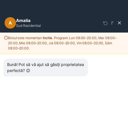
Sari
Call
la
Center
conținut
Amalia
A
🚩
Sud Rezidential
Noutati
Biroul este momentan
închis
. Program: Lun 08:00–20:00, Mar 08:00–
20:00, Mie 08:00–20:00, Joi 08:00–20:00, Vin 08:00–20:00, Sâm
08:00–20:00.
Sfaturi utile
Ansambluri & Proiecte
Ghiduri vanzare-cumparare
Amenajarea locuintei
Bună! Pot să vă ajut să găsiți proprietatea
Ghiduri inchiriere
perfectă? 😊