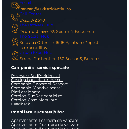
Email
vanzari@sudrezidential.ro
Call Center
0729.572.570
The Brokers Hub
Drumul Jilavei 72, Sector 4, Bucuresti
The Social Hub
Soseaua Oltenitei 15-15 A, intrare Popesti-
Leordeni, Ilfov
Urban Expo Hub
Strada Pucheni, nr. 157, Sector 5, Bucuresti
Campanii si servicii speciale
Povestea SudRezidential
Castiga bani alaturi de noi
Campania Onoare si Respect
Campania “Candva acasa”
Plati esalonate
Catalog SudRezidential.ro
Catalog Case Modulare
Feedback
Imobiliare Bucuresti/Ilfov
Apartamente 1 camera de vanzare
Apartamente 2 camere de vanzare
Apartamente 3 camere de vanzare