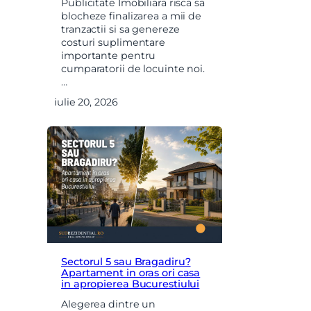
Publicitate Imobiliara risca sa
X
blocheze finalizarea a mii de
Vreau sa fiu contactat
tranzactii si sa genereze
costuri suplimentare
Nume
importante pentru
cumparatorii de locuinte noi.
…
Telefon
iulie 20, 2026
Email
Mesaj
Sectorul 5 sau Bragadiru?
Apartament in oras ori casa
in apropierea Bucurestiului
Am citit si sunt de acord cu
termenii si conditiile
SudRezidential.ro
Alegerea dintre un
Sunt de acord cu
prelucrarea datelor cu caracter personal