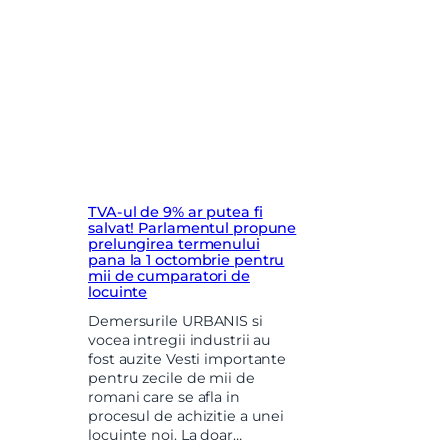
TVA-ul de 9% ar putea fi
salvat! Parlamentul propune
prelungirea termenului
pana la 1 octombrie pentru
mii de cumparatori de
locuinte
Demersurile URBANIS si
vocea intregii industrii au
fost auzite Vesti importante
pentru zecile de mii de
romani care se afla in
procesul de achizitie a unei
locuinte noi. La doar…