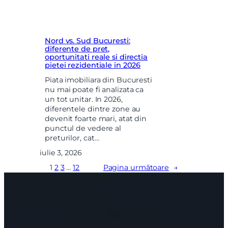
Nord vs. Sud Bucuresti:
diferente de pret,
oportunitati reale si directia
pietei rezidentiale in 2026
Piata imobiliara din Bucuresti
nu mai poate fi analizata ca
un tot unitar. In 2026,
diferentele dintre zone au
devenit foarte mari, atat din
punctul de vedere al
preturilor, cat…
iulie 3, 2026
1
2
3
…
12
Pagina următoare
→