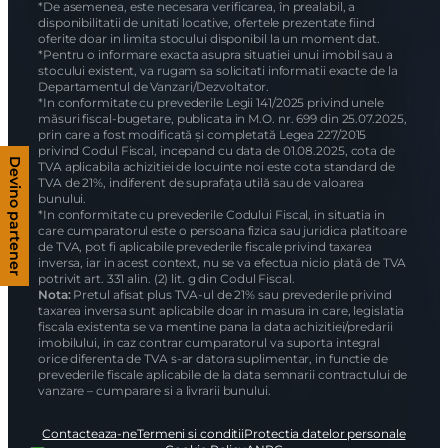
*De asemenea, este necesara verificarea, în prealabil, a
disponibilitatii de unitati locative, ofertele prezentate fiind
oferite doar in limita stocului disponibil la un moment dat.
*Pentru o informare exacta asupra situatiei unui imobil sau a
stocului existent, va rugam sa solicitati informatii exacte de la
Departamentul de Vanzari/Dezvoltator.
*In conformitate cu prevederile Legii 141/2025 privind unele
măsuri fiscal-bugetare, publicata in M.O. nr. 699 din 25.07.2025,
prin care a fost modificată și completată Legea 227/2015
privind Codul Fiscal, incepand cu data de 01.08.2025, cota de
Devino partener
TVA aplicabila achizitiei de locuinte noi este cota standard de
TVA de 21%, indiferent de suprafața utilă sau de valoarea
bunului.
*In conformitate cu prevederile Codului Fiscal, in situatia in
care cumparatorul este o persoana fizica sau juridica platitoare
de TVA, pot fi aplicabile prevederile fiscale privind taxarea
inversa, iar in acest context, nu se va efectua nicio plată de TVA
potrivit art. 331 alin. (2) lit. g din Codul Fiscal.
Nota:
Pretul afisat plus TVA-ul de 21% sau prevederile privind
taxarea inversa sunt aplicabile doar in masura in care, legislatia
fiscala existenta se va mentine pana la data achizitiei/predarii
imobilului, in caz contrar cumparatorul va suporta integral
orice diferenta de TVA s-ar datora suplimentar, in functie de
prevederile fiscale aplicabile de la data semnarii contractului de
vanzare – cumparare si a livrarii bunului.
Contacteaza-ne
Termeni si conditii
Protectia datelor personale