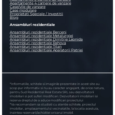
Apartamente 4 camere de vanzare
Case/vile de vanzare
Case modulare
Proprietati Speciale / Investitii
Blog
Ansambluri rezidentiale
Ansambluri rezidentiale Berceni
Ansambluri rezidentiale Metalurgiei
Ansambluri rezidentiale Dimitrie Leonida
Ansambluri rezidentiale Rahova
Ansambluri rezidentiale Titan
Ansambluri rezidentiale Aparatorii Patriei
*Informatiile, schitele si imaginile prezentate in acest site au
scop pur informativ si nu au caracter angajant, de orice natura,
pentru Sud Rezidential Real Estate SRL sau dezvoltatorii
imobiliari si pot suferi modificari. Dezvoltatorii imobiliari isi
rezerva dreptul de a aduce modificari proiectului
*Va recomandam sa studiati cu atentie schitele, proiectul
imobiliar, amplasamentul si vecinatatile, la locatia acestuia,
inaintea rezervarii/achizitiei oricarui imobil.