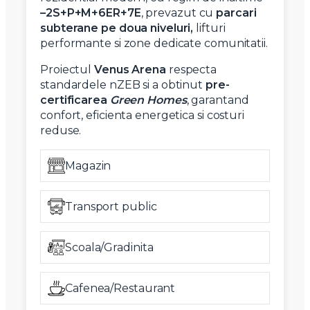
–2S+P+M+6ER+7E
, prevazut cu
parcari
subterane pe doua niveluri,
lifturi
performante si zone dedicate comunitatii.
Proiectul
Venus Arena
respecta
standardele nZEB si a obtinut
pre-
certificarea
Green Homes
, garantand
confort, eficienta energetica si costuri
reduse.
Magazin
Transport public
Scoala/Gradinita
Cafenea/Restaurant