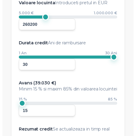
Valoare locuinta
Introduceti pretul in EUR
5.000 €
1.000.000 €
Durata credit
Ani de rambursare
1 An
30 Ani
Avans (
39.030 €
)
Minim
15 %
si maxim 85% din valoarea locuintei
15 %
85 %
Rezumat credit
Se actualizeaza in timp real