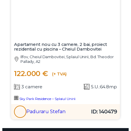
Apartament nou cu 3 camere, 2 bai, proiect
rezidential cu piscina – Cheiul Dambovitei
Ilfov, Cheiul Dambovitei, Splaiul Unirii, Bd. Theodor
Pallady, A2
122.000 €
(+ TVA)
3 camere
S.U.:64.8mp
Sky Park Residence – Splaiul Unirii
ID: 140479
Paduraru Stefan