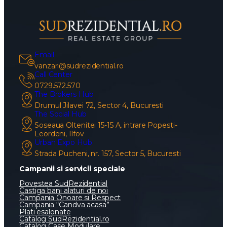
Email
vanzari@sudrezidential.ro
Call Center
0729.572.570
The Brokers Hub
Drumul Jilavei 72, Sector 4, Bucuresti
The Social Hub
Soseaua Oltenitei 15-15 A, intrare Popesti-
Leordeni, Ilfov
Urban Expo Hub
Strada Pucheni, nr. 157, Sector 5, Bucuresti
Campanii si servicii speciale
Povestea SudRezidential
Castiga bani alaturi de noi
Campania Onoare si Respect
Campania “Candva acasa”
Plati esalonate
Catalog SudRezidential.ro
Catalog Case Modulare