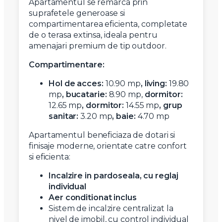
Apartamentul se remarca prin
suprafetele generoase si
compartimentarea eficienta, completate
de o terasa extinsa, ideala pentru
amenajari premium de tip outdoor.
Compartimentare:
Hol de acces:
10.90 mp
,
living:
19.80
mp
, b
ucatarie:
8.90 mp,
dormitor:
12.65 mp
,
dormitor:
14.55 mp
,
grup
sanitar:
3.20 mp
,
baie:
4.70 mp
Apartamentul beneficiaza de dotari si
finisaje moderne, orientate catre confort
si eficienta:
Incalzire in pardoseala, cu reglaj
individual
Aer conditionat inclus
Sistem de incalzire centralizat la
nivel de imobil, cu control individual