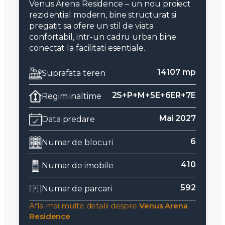
Venus Arena Residence – un nou proiect
rezidential modern, bine structurat si
pregatit sa ofere un stil de viata
confortabil, intr-un cadru urban bine
conectat la facilitati esentiale.
14107 mp
Suprafata teren
2S+P+M+5E+6ER+7E
Regim inaltime
Mai 2027
Data predare
6
Numar de blocuri
410
Numar de imobile
592
Numar de parcari
Afla mai multe detalii despre
Venus Arena
Residence