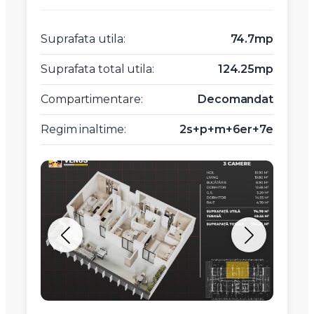
Suprafata utila:
74.7mp
Suprafata total utila:
124.25mp
Compartimentare:
Decomandat
Regim inaltime:
2s+p+m+6er+7e