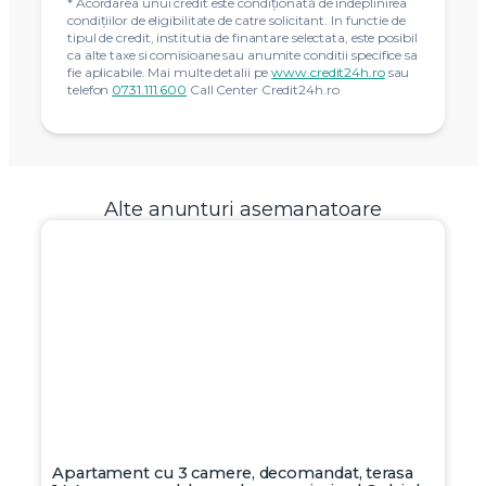
* Acordarea unui credit este condiţionată de îndeplinirea
condiţiilor de eligibilitate de catre solicitant. In functie de
tipul de credit, institutia de finantare selectata, este posibil
ca alte taxe si comisioane sau anumite conditii specifice sa
fie aplicabile. Mai multe detalii pe
www.credit24h.ro
sau
telefon
0731.111.600
Call Center Credit24h.ro
Alte anunturi asemanatoare
Apartament cu 3 camere, decomandat, terasa