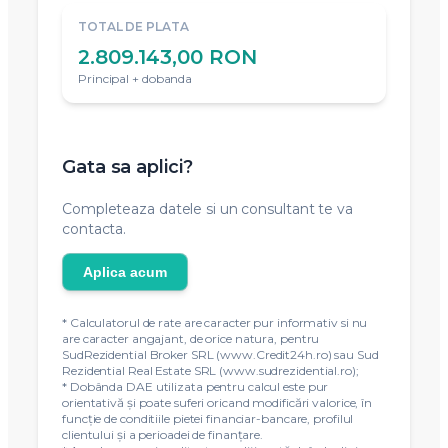
TOTAL DE PLATA
2.809.143,00 RON
Principal + dobanda
Gata sa aplici?
Completeaza datele si un consultant te va
contacta.
Aplica acum
* Calculatorul de rate are caracter pur informativ si nu
are caracter angajant, de orice natura, pentru
SudRezidential Broker SRL (www.Credit24h.ro) sau Sud
Rezidential Real Estate SRL (www.sudrezidential.ro);
* Dobânda DAE utilizata pentru calcul este pur
orientativă și poate suferi oricand modificări valorice, în
funcție de conditiile pietei financiar-bancare, profilul
clientului și a perioadei de finanțare.