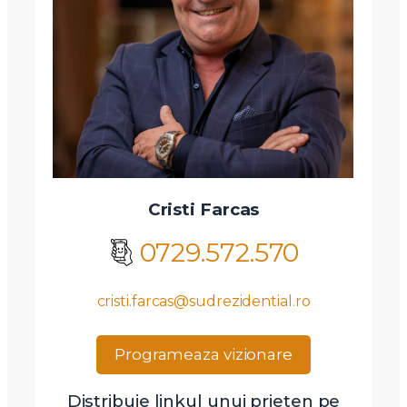
Cristi Farcas
0729.572.570
cristi.farcas@sudrezidential.ro
Programeaza vizionare
Distribuie linkul unui prieten pe