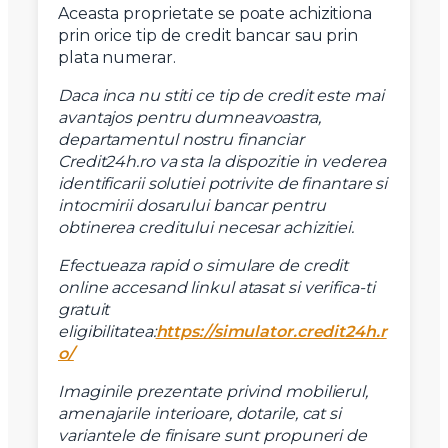
Mesaj
Aceasta proprietate se poate achizitiona
prin orice tip de credit bancar sau prin
plata numerar.
Daca inca nu stiti ce tip de credit este mai
avantajos pentru dumneavoastra,
departamentul nostru financiar
Am citit si sunt de acord cu
termenii si conditiile
SudRezidential.ro
Credit24h.ro va sta la dispozitie in vederea
Sunt de acord cu
prelucrarea datelor cu caracter personal
identificarii solutiei potrivite de finantare si
intocmirii dosarului bancar pentru
obtinerea creditului necesar achizitiei.
Efectueaza rapid o simulare de credit
online accesand linkul atasat si verifica-ti
gratuit
eligibilitatea:
https://simulator.credit24h.r
o/
Imaginile prezentate privind mobilierul,
amenajarile interioare, dotarile, cat si
variantele de finisare sunt propuneri de