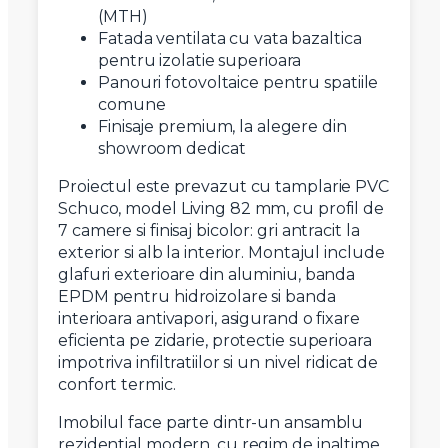
(MTH)
Fatada ventilata cu vata bazaltica
pentru izolatie superioara
Panouri fotovoltaice pentru spatiile
comune
Finisaje premium, la alegere din
showroom dedicat
Proiectul este prevazut cu tamplarie PVC
Schuco, model Living 82 mm, cu profil de
7 camere si finisaj bicolor: gri antracit la
exterior si alb la interior. Montajul include
glafuri exterioare din aluminiu, banda
EPDM pentru hidroizolare si banda
interioara antivapori, asigurand o fixare
eficienta pe zidarie, protectie superioara
impotriva infiltratiilor si un nivel ridicat de
confort termic.
Imobilul face parte dintr-un ansamblu
rezidential modern, cu regim de inaltime