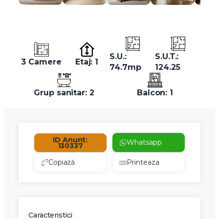
S.U.:
S.U.T.:
3 Camere
Etaj: 1
74.7mp
124.25
Grup sanitar: 2
Balcon: 1
ID Anunt:
Whatsapp
130337
Copiază
Printeaza
Caracteristici