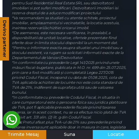
pentru Sud Rezidential Real Estate SRL sau dezvoltatorii
imobiliari si pot suferi modificari. Dezvoltatorii imobiliari isi
rezerva dreptul de a aduce modificari proiectului
*Va recomandam sa studiati cu atentie schitele, proiectul
imobiliar, amplasamentul si vecinatatile, la locatia acestuia,
Devino partener
inaintea rezervarii/achizitiei oricarui imobil.
*De asemenea, este necesara verificarea, în prealabil, a
disponibilitatii de unitati locative, ofertele prezentate fiind
oferite doar in limita stocului disponibil la un moment dat.
*Pentru o informare exacta asupra situatiei unui imobil sau a
stocului existent, va rugam sa solicitati informatii exacte de la
Departamentul de Vanzari/Dezvoltator.
*In conformitate cu prevederile Legii 141/2025 privind unele
măsuri fiscal-bugetare, publicata in M.O. nr. 699 din 25.07.2025,
prin care a fost modificată și completată Legea 227/2015
privind Codul Fiscal, incepand cu data de 01.08.2025, cota de
TVA aplicabila achizitiei de locuinte noi este cota standard de
TVA de 21%, indiferent de suprafața utilă sau de valoarea
bunului.
*In conformitate cu prevederile Codului Fiscal, in situatia in
care cumparatorul este o persoana fizica sau juridica platitoare
de TVA, pot fi aplicabile prevederile fiscale privind taxarea
inversa, iar in acest context, nu se va efectua nicio plată de TVA
potrivit art. 331 alin. (2) lit. g din Codul Fiscal.
Nota:
Pretul afisat plus TVA-ul de 21% sau prevederile privind
taxarea inversa sunt aplicabile doar in masura in care, legislatia
fiscala existenta se va mentine pana la data achizitiei/predarii
Trimite Mesaj
Suna
Locatie
imobilului, in caz contrar cumparatorul va suporta integral