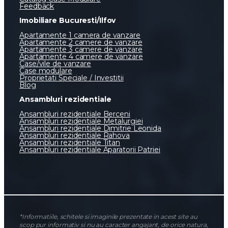
Feedback
Imobiliare Bucuresti/Ilfov
Apartamente 1 camera de vanzare
Apartamente 2 camere de vanzare
Apartamente 3 camere de vanzare
Apartamente 4 camere de vanzare
Case/vile de vanzare
Case modulare
Proprietati Speciale / Investitii
Blog
Ansambluri rezidentiale
Ansambluri rezidentiale Berceni
Ansambluri rezidentiale Metalurgiei
Ansambluri rezidentiale Dimitrie Leonida
Ansambluri rezidentiale Rahova
Ansambluri rezidentiale Titan
Ansambluri rezidentiale Aparatorii Patriei
*Informatiile, schitele si imaginile prezentate in acest site au
scop pur informativ si nu au caracter angajant, de orice natura,