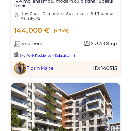
14,4 mp, ansamblu modern cu piscina | Splaiul
Unirii
Ilfov, Cheiul Dambovitei, Splaiul Unirii, Bd. Theodor
Pallady, A2
144.000 €
(+ TVA)
3 camere
S.U.:79.8mp
Sky Park Residence – Splaiul Unirii
ID: 140515
Florin Maita