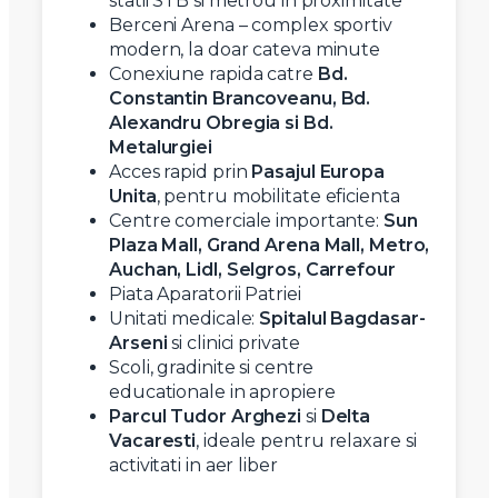
statii STB si metrou in proximitate
Berceni Arena – complex sportiv
modern, la doar cateva minute
Conexiune rapida catre
Bd.
Constantin Brancoveanu, Bd.
Alexandru Obregia si Bd.
Metalurgiei
Acces rapid prin
Pasajul Europa
Unita
, pentru mobilitate eficienta
Centre comerciale importante:
Sun
Plaza Mall, Grand Arena Mall, Metro,
Auchan, Lidl, Selgros, Carrefour
Piata Aparatorii Patriei
Unitati medicale:
Spitalul Bagdasar-
Arseni
si clinici private
Scoli, gradinite si centre
educationale in apropiere
Parcul Tudor Arghezi
si
Delta
Vacaresti
, ideale pentru relaxare si
activitati in aer liber