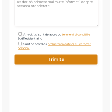
Am citit si sunt de acord cu
termenii si conditiile
SudRezidential.ro
Sunt de acord cu
prelucrarea datelor cu caracter
personal
X
Vreau sa fiu contactat
Nume
Telefon
Email