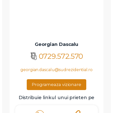
Mesaj
Am citit si sunt de acord cu
termenii si conditiile
SudRezidential.ro
Georgian Dascalu
Sunt de acord cu
prelucrarea datelor cu caracter personal
0729.572.570
georgian.dascalu@sudrezidential.ro
Programeaza vizionare
Distribuie linkul unui prieten pe