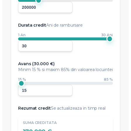
Durata credit
Ani de rambursare
1 An
30 Ani
Avans (
30.000 €
)
Minim
15 %
si maxim 85% din valoarea locuintei
15 %
85 %
Rezumat credit
Se actualizeaza in timp real
SUMA CREDITATA