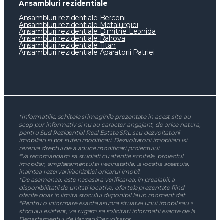
Ansambluri rezidentiale
Ansambluri rezidentiale Berceni
Ansambluri rezidentiale Metalurgiei
Ansambluri rezidentiale Dimitrie Leonida
Ansambluri rezidentiale Rahova
Ansambluri rezidentiale Titan
Ansambluri rezidentiale Aparatorii Patriei
*Informatiile, schitele si imaginile prezentate in acest site au
scop pur informativ si nu au caracter angajant, de orice natura,
pentru Sud Rezidential Real Estate SRL sau dezvoltatorii
imobiliari si pot suferi modificari. Dezvoltatorii imobiliari isi
rezerva dreptul de a aduce modificari proiectului
*Va recomandam sa studiati cu atentie schitele, proiectul
imobiliar, amplasamentul si vecinatatile, la locatia acestuia,
inaintea rezervarii/achizitiei oricarui imobil.
*De asemenea, este necesara verificarea, în prealabil, a
disponibilitatii de unitati locative, ofertele prezentate fiind
oferite doar in limita stocului disponibil la un moment dat.
*Pentru o informare exacta asupra situatiei unui imobil sau a
stocului existent, va rugam sa solicitati informatii exacte de la
Departamentul de Vanzari/Dezvoltator.