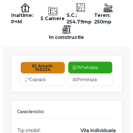
Inaltime:
S.C.:
Teren:
5 Camere
P+M
254.79mp
250mp
In constructie
ID Anunt:
Whatsapp
105224
Copiază
Printeaza
Caracteristici
Tip imobil:
Vila individuala