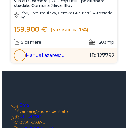
Vila cu 5 camere | 200 mp utili – pozitionare
stradala, Comuna Jilava, Ilfov
Ilfov, Comuna Jilava, Centura Bucuresti, Autostrada
A0
159.900 €
(Nu se aplica TVA)
5 camere
203mp
ID: 127792
Marius Lazarescu
Email
vanzari@sudrezidential.ro
Call Center
0729.572.570
The Brokers Hub