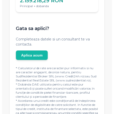
2.159.218,29 RON
Principal + dobanda
Gata sa aplici?
Completeaza datele si un consultant te va
contacta.
Aplica acum
* Calculatorul de rate are caracter pur informativ si nu
are caracter angajant, de orice natura, pentru
SudRezidential Broker SRL (www.Credit24h.ro) sau Sud
Rezidential Real Estate SRL (www.sudrezidential.ro);
* Dobânda DAE utilizata pentru calcul este pur
orientativă și poate suferi oricand modificări valorice, în
funcție de conditiile pietei financiar-bancare, profilul
clientului și a perioadei de finanțare.
* Acordarea unui credit este condiţionată de îndeplinirea
condiţiilor de eligibilitate de catre solicitant. In functie de
tipul de credit, institutia de finantare selectata, este posibil
ca alte taxe si comisioane sau anumite conditii specifice sa