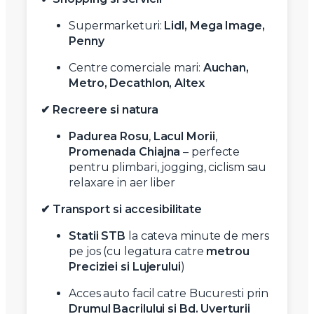
Supermarketuri:
Lidl, Mega Image,
Penny
Centre comerciale mari:
Auchan,
Metro, Decathlon, Altex
✔ Recreere si natura
Padurea Rosu
,
Lacul Morii
,
Promenada Chiajna
– perfecte
pentru plimbari, jogging, ciclism sau
relaxare in aer liber
✔ Transport si accesibilitate
Statii STB
la cateva minute de mers
pe jos (cu legatura catre
metrou
Preciziei si Lujerului
)
Acces auto facil catre Bucuresti prin
Drumul Bacrilului si Bd. Uverturii