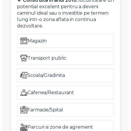
🔸
Construita in anul 2010
, locuinta are un
potential excelent pentru a deveni
caminul ideal sau o investitie pe termen
lung intr-o zona aflata in continua
dezvoltare.
Magazin
Transport public
Scoala/Gradinita
Cafenea/Restaurant
Farmacie/Spital
Parcuri si zone de agrement