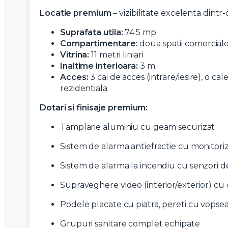
Locatie premium
– vizibilitate excelenta dintr-
Suprafata utila:
74.5 mp
Compartimentare:
doua spatii comerciale 
Vitrina:
11 metri liniari
Inaltime interioara:
3 m
Acces:
3 cai de acces (intrare/iesire), o ca
rezidentiala
Dotari si finisaje premium:
Tamplarie aluminiu cu geam securizat
Sistem de alarma antiefractie cu monitori
Sistem de alarma la incendiu cu senzori d
Supraveghere video (interior/exterior) cu
Podele placate cu piatra, pereti cu vopsea 
Grupuri sanitare complet echipate