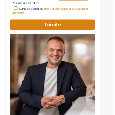
SudRezidential.ro
Sunt de acord cu
prelucrarea datelor cu caracter
personal
X