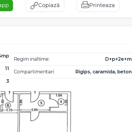
app
Copiază
Printeaza
5mp
Regim inaltime:
D+p+2e+m
11
Compartimentari:
Rigips, caramida, beton
3