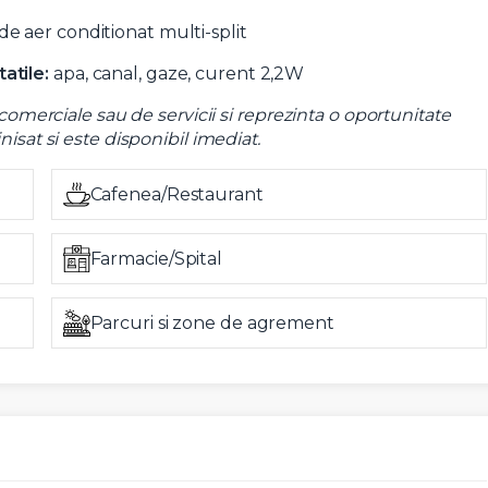
de aer conditionat multi-split
atile:
apa, canal, gaze, curent 2,2W
 comerciale sau de servicii si reprezinta o oportunitate
isat si este disponibil imediat.
Cafenea/Restaurant
Farmacie/Spital
Parcuri si zone de agrement