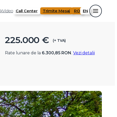
k
Video
Call Center
Trimite Mesaj
RO
EN
225.000 €
(+ TVA)
Rate lunare de la
6.300,85 RON
.
Vezi detalii