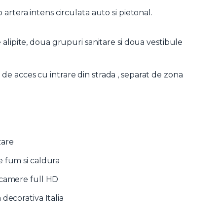
o artera intens circulata auto si pietonal.
alipite, doua grupuri sanitare si doua vestibule
le de acces cu intrare din strada , separat de zona
zare
e fum si caldura
 camere full HD
decorativa Italia