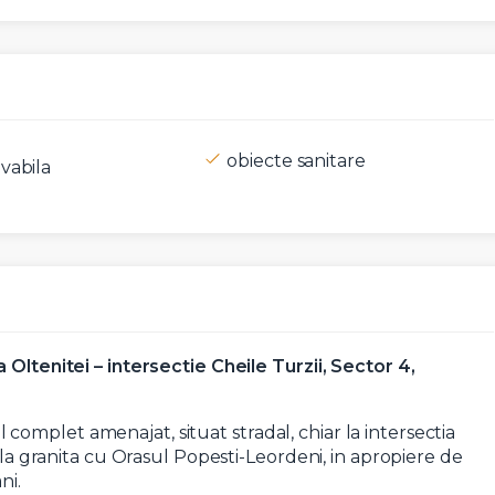
obiecte sanitare
vabila
t si sunt de acord cu
termenii si conditiile
SudRezidential.ro
e acord cu
prelucrarea datelor cu caracter personal
 Oltenitei – intersectie Cheile Turzii, Sector 4,
omplet amenajat, situat stradal, chiar la intersectia
, la granita cu Orasul Popesti-Leordeni, in apropiere de
ni.