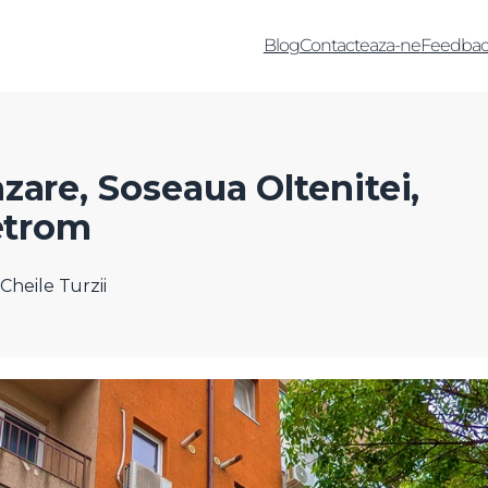
Blog
Contacteaza-ne
Feedbac
zare, Soseaua Oltenitei,
Petrom
Cheile Turzii