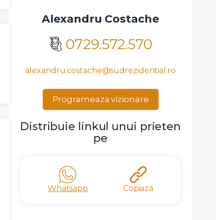
Alexandru Costache
0729.572.570
alexandru.costache@sudrezidential.ro
Programeaza vizionare
Distribuie linkul unui prieten
pe
Whatsapp
Copiază