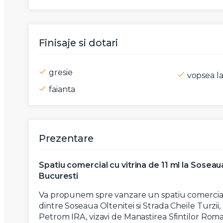
Mesaj
Finisaje si dotari
gresie
vopsea la
Am citi
faianta
Sunt d
Prezentare
Spatiu comercial cu vitrina de 11 ml la Soseaua
Bucuresti
Va propunem spre vanzare un spatiu comercial c
dintre Soseaua Oltenitei si Strada Cheile Turzii
Petrom IRA, vizavi de Manastirea Sfintilor Roma