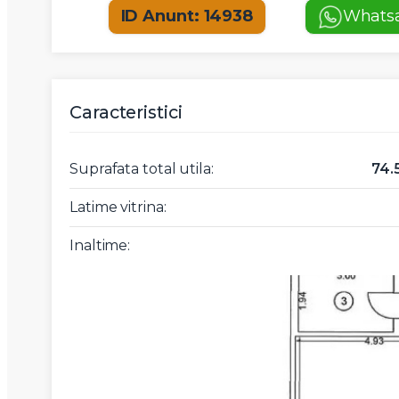
ID Anunt: 14938
Whats
Caracteristici
Suprafata total utila:
74.
Latime vitrina:
Inaltime: