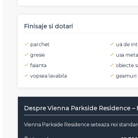
Mesaj
Finisaje si dotari
parchet
usi de int
Am citi
gresie
usa metal
Sunt d
faianta
obiecte s
vopsea lavabila
geamuri 
Despre Vienna Parkside Residence – 
Vienna Parkside Residence seteaza noi standarde