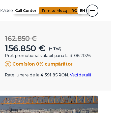
k
Video
Call Center
Trimite Mesaj
RO
EN
162.850 €
156.850 €
(+ TVA)
Pret promotional valabil pana la 31.08.2026
Comision 0% cumpărător
Rate lunare de la
4.391,85 RON
.
Vezi detalii