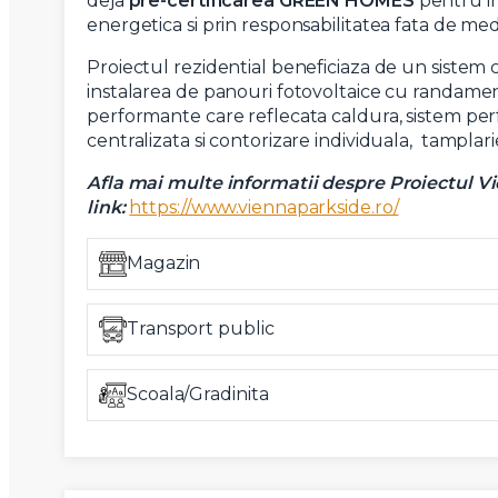
deja
pre-certificarea GREEN HOMES
pentru in
energetica si prin responsabilitatea fata de m
Proiectul rezidential beneficiaza de un sistem 
instalarea de panouri fotovoltaice cu randament
performante care reflecata caldura, sistem perfor
centralizata si contorizare individuala, tamplarie
Afla mai multe informatii despre Proiectul 
link:
https://www.viennaparkside.ro/
Magazin
Transport public
Scoala/Gradinita