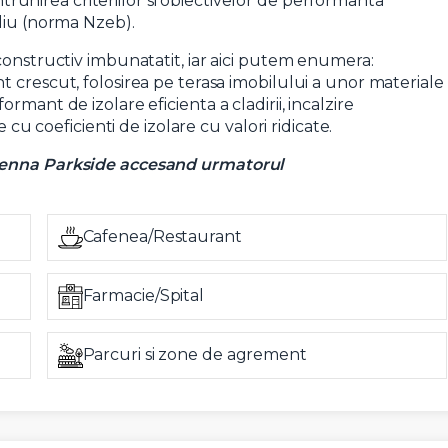
trunirea criteriilor si obiectivelor de performanta
ediu (norma Nzeb).
constructiv imbunatatit, iar aici putem enumera:
 crescut, folosirea pe terasa imobilului a unor materiale
mant de izolare eficienta a cladirii, incalzire
 cu coeficienti de izolare cu valori ridicate.
Vienna Parkside accesand urmatorul
Cafenea/Restaurant
Farmacie/Spital
Parcuri si zone de agrement