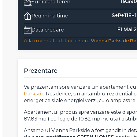
19.39
Suprafata teren
S+P+11E+
Regim inaltime
F1 Mai 
Data predare
Afla mai multe detalii despre
Vienna Parkside Res
Prezentare
Va prezentam spre vanzare un apartament cu 3 
Parkside
Residence, un ansamblu rezidential ca
energetice si ale energiei verzi, cu o amplasare
Apartamentul propus spre vanzare este disponi
87.83 mp ( cu logie de 10.82 mp inclusa) distr
Ansamblul Vienna Parkside a fost gandit in deta