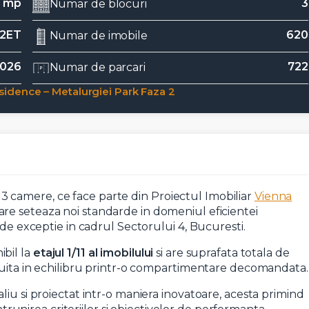
0 mp
3
Numar de blocuri
12ET
620
Numar de imobile
2026
722
Numar de parcari
idence – Metalurgiei Park Faza 2
camere, ce face parte din Proiectul Imobiliar
Vienna
re seteaza noi standarde in domeniul eficientei
 de exceptie in cadrul Sectorului 4, Bucuresti.
bil la
etajul 1/11 al imobilului
si are suprafata totala de
ibuita in echilibru printr-o compartimentare decomandata.
liu si proiectat intr-o maniera inovatoare, acesta primind