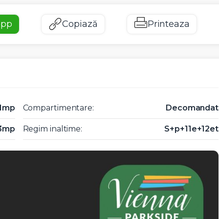
app
Copiază
Printeaza
01mp
Compartimentare:
Decomandat
3mp
Regim inaltime:
S+p+11e+12et