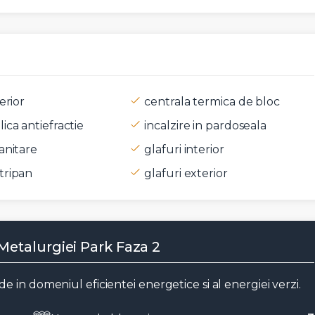
erior
centrala termica de bloc
t si sunt de acord cu
termenii si conditiile
SudRezidential.ro
ica antiefractie
incalzire in pardoseala
e acord cu
prelucrarea datelor cu caracter personal
anitare
glafuri interior
tripan
glafuri exterior
Metalurgiei Park Faza 2
 in domeniul eficientei energetice si al energiei verzi.