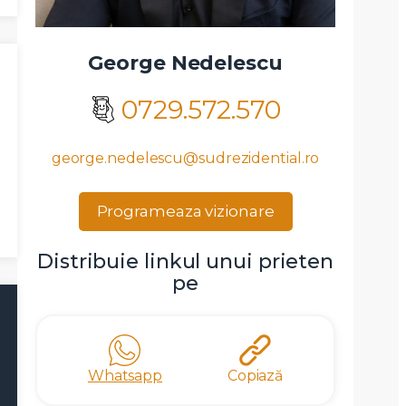
George Nedelescu
0729.572.570
george.nedelescu@sudrezidential.ro
Programeaza vizionare
Distribuie linkul unui prieten
pe
Whatsapp
Copiază