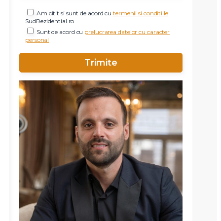
Am citit si sunt de acord cu
termenii si conditiile
SudRezidential.ro
Sunt de acord cu
prelucrarea datelor cu caracter
personal
X