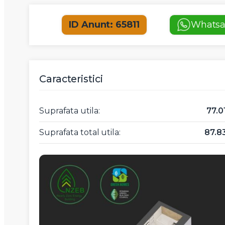
ID Anunt: 65811
Whats
Caracteristici
Suprafata utila:
77.
Suprafata total utila:
87.8