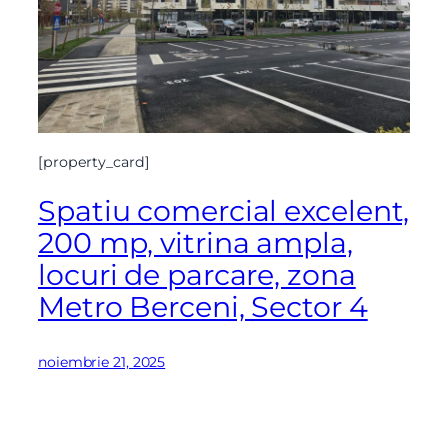
[property_card]
Spatiu comercial excelent,
200 mp, vitrina ampla,
locuri de parcare, zona
Metro Berceni, Sector 4
noiembrie 21, 2025