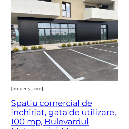
[property_card]
Spatiu comercial de
inchiriat, gata de utilizare,
100 mp, Bulevardul