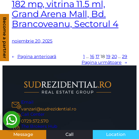
182 mp, vitrina 11.5 ml,
Grand Arena Mall, Bd.
Become a partner
Brancoveanu, Sectorul 4
noiembrie 20, 2025
←
Pagina anterioară
1
…
16
17
18
19
20
…
29
Pagina următoare
→
Email
vanzari@sudrezidential.ro
Call Center
0729.572.570
The Brokers Hub
Drumul Jilavei 72, Sector 4, Bucuresti
Message
Call
Location
The Social Hub