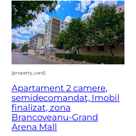
[property_card]
Apartament 2 camere,
semidecomandat, Imobil
finalizat, zona
Brancoveanu-Grand
Arena Mall