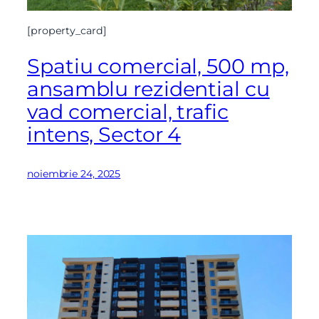
Mesaj
[property_card]
Spatiu comercial, 500 mp,
ansamblu rezidential cu
Am citit si sunt de acord cu
termenii si conditiile
vad comercial, trafic
SudRezidential.ro
intens, Sector 4
Sunt de acord cu
prelucrarea datelor cu caracter personal
noiembrie 24, 2025