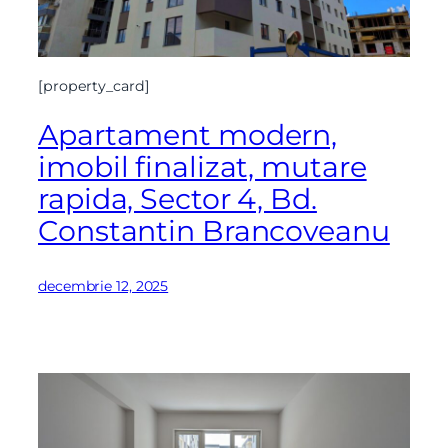
[property_card]
Apartament modern,
imobil finalizat, mutare
rapida, Sector 4, Bd.
Constantin Brancoveanu
decembrie 12, 2025