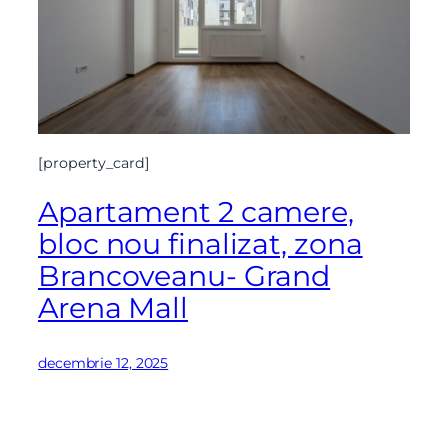
[property_card]
Apartament 2 camere,
bloc nou finalizat, zona
Brancoveanu- Grand
Arena Mall
decembrie 12, 2025