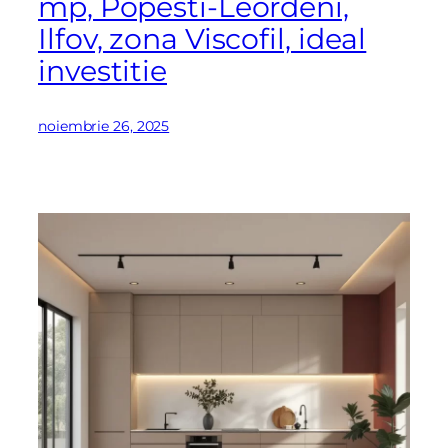
mp, Popesti-Leordeni,
Ilfov, zona Viscofil, ideal
investitie
noiembrie 26, 2025