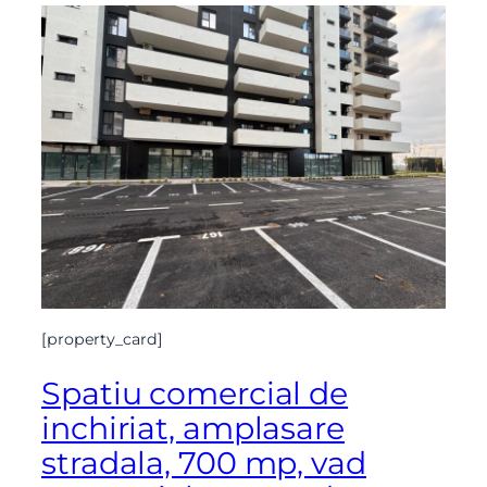
[property_card]
Spatiu comercial de
inchiriat, amplasare
stradala, 700 mp, vad