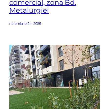
comercial, zona Bd.
Metalurgiei
noiembrie 24, 2025
X
Vreau sa fiu contactat
Nume
Telefon
Email