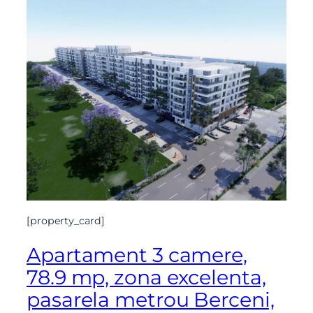
[property_card]
Apartament 3 camere,
78.9 mp, zona excelenta,
pasarela metrou Berceni,