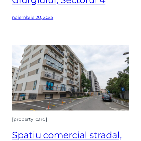
noiembrie 20, 2025
[property_card]
Spatiu comercial stradal,