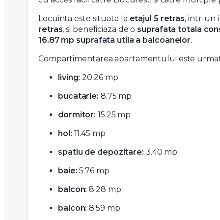
Locuinta este situata la
etajul 5 retras
, intr-un
retras
, si beneficiaza de o
suprafata totala con
16.87 mp suprafata utila a balcoanelor
.
Compartimentarea apartamentului este urmat
living:
20.26 mp
bucatarie:
8.75 mp
dormitor:
15.25 mp
hol:
11.45 mp
spatiu de depozitare:
3.40 mp
baie:
5.76 mp
balcon:
8.28 mp
balcon:
8.59 mp