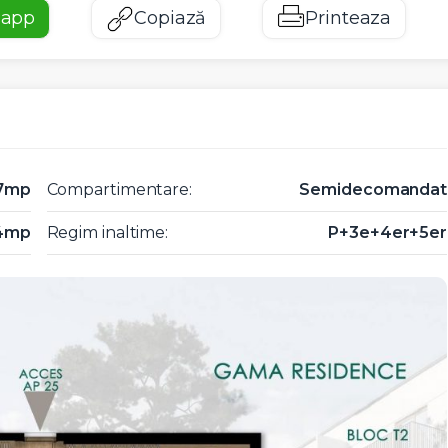
sapp
Copiază
Printeaza
7mp
Compartimentare:
Semidecomandat
74mp
Regim inaltime:
P+3e+4er+5er