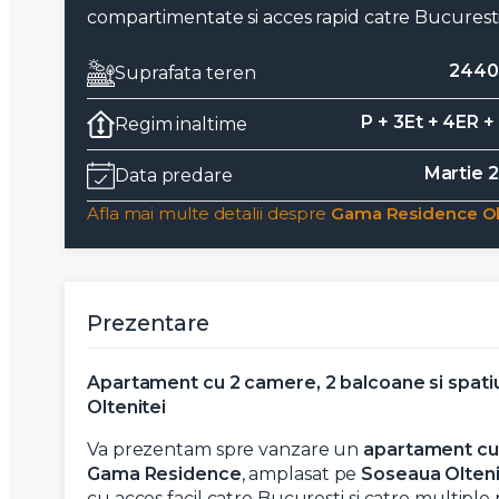
compartimentate si acces rapid catre Bucuresti
2440
Suprafata teren
P + 3Et + 4ER +
Regim inaltime
Martie 
Data predare
Afla mai multe detalii despre
Gama Residence Ol
Prezentare
Apartament cu 2 camere, 2 balcoane si spatiu
Oltenitei
Va prezentam spre vanzare un
apartament cu
Gama Residence
, amplasat pe
Soseaua Olteni
cu acces facil catre Bucuresti si catre multiple