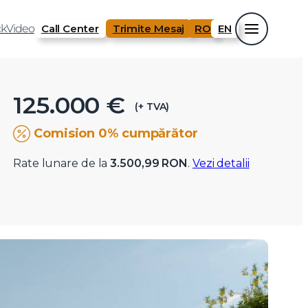
k
Video
Call Center
Trimite Mesaj
RO
EN
125.000 €
(+ TVA)
Comision 0% cumpărător
Rate lunare de la
3.500,99 RON
.
Vezi detalii