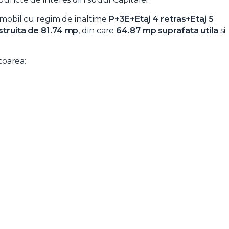
 imobil cu regim de inaltime
P+3E+Etaj 4 retras+Etaj 5
struita de 81.74 mp
, din care
64.87 mp suprafata utila
si
oarea: