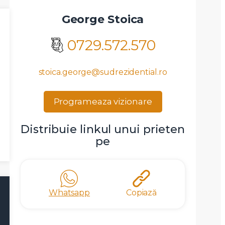
George Stoica
0729.572.570
stoica.george@sudrezidential.ro
Programeaza vizionare
Distribuie linkul unui prieten
pe
Whatsapp
Copiază