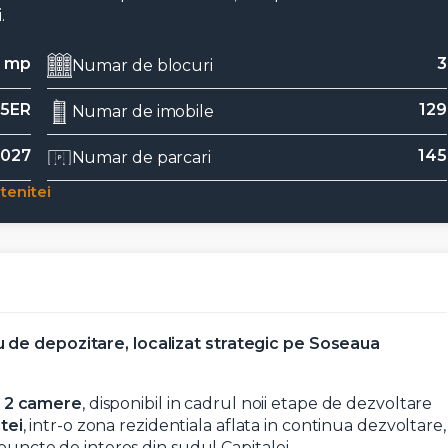
.
 mp
3
Numar de blocuri
 5ER
129
Numar de imobile
2027
145
Numar de parcari
tenitei
 de depozitare, localizat strategic pe Soseaua
 2 camere
, disponibil in cadrul noii etape de dezvoltare
tei
, intr-o zona rezidentiala aflata in continua dezvoltare,
 puncte de interes din sudul Capitalei.