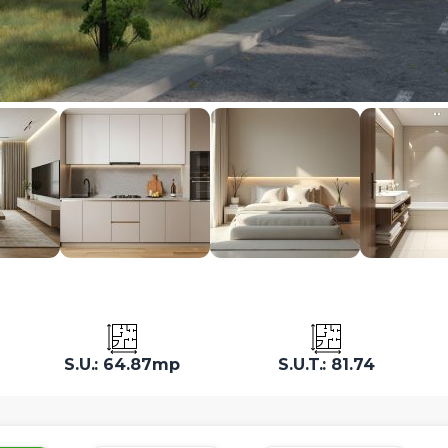
S.U.: 64.87mp
S.U.T.: 81.74