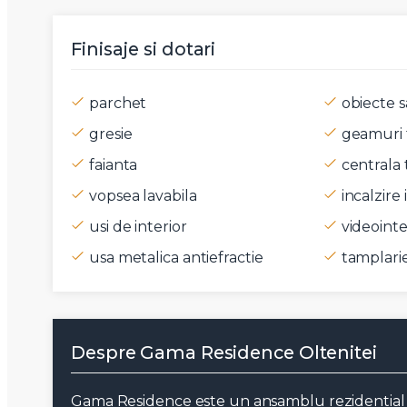
Mesaj
Finisaje si dotari
parchet
obiecte s
gresie
geamuri 
Am citi
faianta
centrala 
Sunt d
vopsea lavabila
incalzire
usi de interior
videoint
usa metalica antiefractie
tamplari
Despre Gama Residence Oltenitei
Gama Residence este un ansamblu rezidential