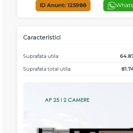
ID Anunt: 125988
What
Caracteristici
Suprafata utila:
64.8
Suprafata total utila:
81.