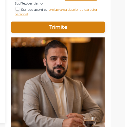
SudRezidential.ro
Sunt de acord cu
prelucrarea datelor cu caracter
personal
X