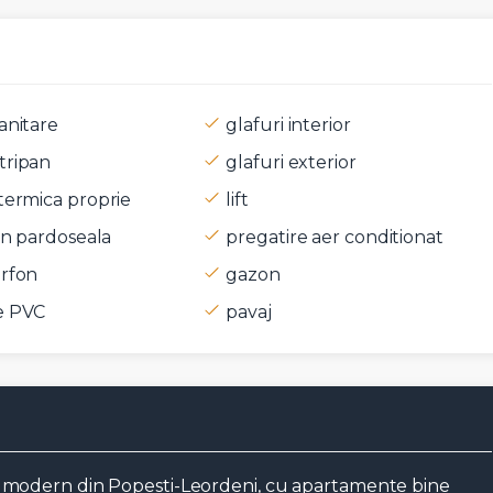
anitare
glafuri interior
tripan
glafuri exterior
t si sunt de acord cu
termenii si conditiile
SudRezidential.ro
termica proprie
lift
e acord cu
prelucrarea datelor cu caracter personal
 in pardoseala
pregatire aer conditionat
erfon
gazon
e PVC
pavaj
 modern din Popesti-Leordeni, cu apartamente bine