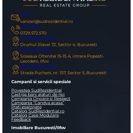
Email
vanzari@sudrezidential.ro
Call Center
0729.572.570
The Brokers Hub
Drumul Jilavei 72, Sector 4, Bucuresti
The Social Hub
Soseaua Oltenitei 15-15 A, intrare Popesti-
Leordeni, Ilfov
Urban Expo Hub
Strada Pucheni, nr. 157, Sector 5, Bucuresti
X
Campanii si servicii speciale
Vreau sa fiu contactat
Povestea SudRezidential
Nume
Castiga bani alaturi de noi
Campania Onoare si Respect
Campania “Candva acasa”
Plati esalonate
Catalog SudRezidential.ro
Telefon
Catalog Case Modulare
Feedback
Imobiliare Bucuresti/Ilfov