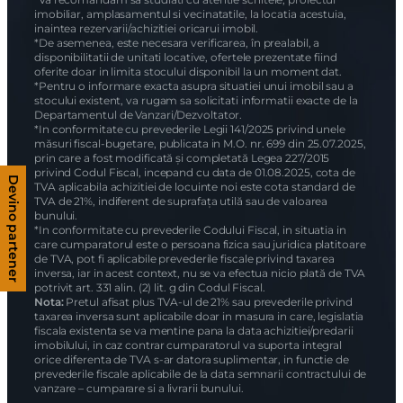
imobiliar, amplasamentul si vecinatatile, la locatia acestuia,
inaintea rezervarii/achizitiei oricarui imobil.
*De asemenea, este necesara verificarea, în prealabil, a
disponibilitatii de unitati locative, ofertele prezentate fiind
oferite doar in limita stocului disponibil la un moment dat.
*Pentru o informare exacta asupra situatiei unui imobil sau a
stocului existent, va rugam sa solicitati informatii exacte de la
Departamentul de Vanzari/Dezvoltator.
*In conformitate cu prevederile Legii 141/2025 privind unele
măsuri fiscal-bugetare, publicata in M.O. nr. 699 din 25.07.2025,
prin care a fost modificată și completată Legea 227/2015
privind Codul Fiscal, incepand cu data de 01.08.2025, cota de
Devino partener
TVA aplicabila achizitiei de locuinte noi este cota standard de
TVA de 21%, indiferent de suprafața utilă sau de valoarea
bunului.
*In conformitate cu prevederile Codului Fiscal, in situatia in
care cumparatorul este o persoana fizica sau juridica platitoare
de TVA, pot fi aplicabile prevederile fiscale privind taxarea
inversa, iar in acest context, nu se va efectua nicio plată de TVA
potrivit art. 331 alin. (2) lit. g din Codul Fiscal.
Nota:
Pretul afisat plus TVA-ul de 21% sau prevederile privind
taxarea inversa sunt aplicabile doar in masura in care, legislatia
fiscala existenta se va mentine pana la data achizitiei/predarii
imobilului, in caz contrar cumparatorul va suporta integral
orice diferenta de TVA s-ar datora suplimentar, in functie de
prevederile fiscale aplicabile de la data semnarii contractului de
vanzare – cumparare si a livrarii bunului.