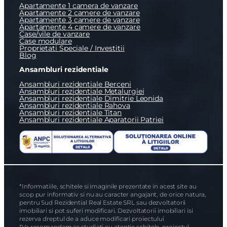
Email
Apartamente 1 camera de vanzare
Apartamente 2 camere de vanzare
Apartamente 3 camere de vanzare
Apartamente 4 camere de vanzare
Case/vile de vanzare
Mesaj
Case modulare
Proprietati Speciale / Investitii
Blog
Ansambluri rezidentiale
Ansambluri rezidentiale Berceni
Ansambluri rezidentiale Metalurgiei
Ansambluri rezidentiale Dimitrie Leonida
Ansambluri rezidentiale Rahova
Am citit si sunt de acord cu
termenii si conditiile
Ansambluri rezidentiale Titan
SudRezidential.ro
Ansambluri rezidentiale Aparatorii Patriei
Sunt de acord cu
prelucrarea datelor cu caracter personal
*Informatiile, schitele si imaginile prezentate in acest site au
scop pur informativ si nu au caracter angajant, de orice natura,
pentru Sud Rezidential Real Estate SRL sau dezvoltatorii
imobiliari si pot suferi modificari. Dezvoltatorii imobiliari isi
rezerva dreptul de a aduce modificari proiectului
*Va recomandam sa studiati cu atentie schitele, proiectul