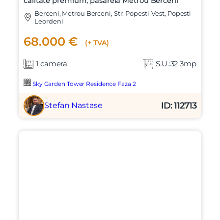
calitate premium, pasarela Metrou Berceni
Berceni, Metrou Berceni, Str. Popesti-Vest, Popesti-
Leordeni
68.000 €
(+ TVA)
1 camera
S.U.:32.3mp
Sky Garden Tower Residence Faza 2
X
Vreau sa fiu contactat
ID: 112713
Stefan Nastase
Nume
Telefon
Email