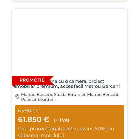
PROMOTIE
Locuinta moderna cu o camera, proiect
imobiliar premium, acces facil Metrou Berceni
Metrou Berceni, Strada Biruintei, Metrou Berceni,
Popesti-Leordeni
63.900 €
61.850 €
(+ TVA)
Pret promotional pentru avans 50% din
valoarea imobilului