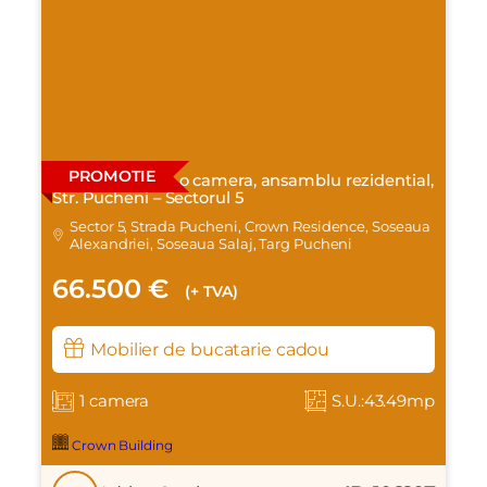
PROMOTIE
Apartament cu o camera, ansamblu rezidential,
Str. Pucheni – Sectorul 5
Sector 5, Strada Pucheni, Crown Residence, Soseaua
Alexandriei, Soseaua Salaj, Targ Pucheni
66.500 €
(+ TVA)
Mobilier de bucatarie cadou
1 camera
S.U.:43.49mp
Crown Building