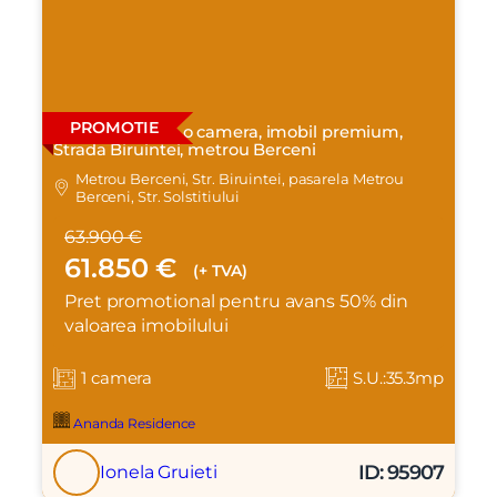
PROMOTIE
Apartament cu o camera, imobil premium,
Strada Biruintei, metrou Berceni
Metrou Berceni, Str. Biruintei, pasarela Metrou
Berceni, Str. Solstitiului
63.900 €
61.850 €
(+ TVA)
Pret promotional pentru avans 50% din
valoarea imobilului
1 camera
S.U.:35.3mp
Ananda Residence
ID: 95907
Ionela Gruieti