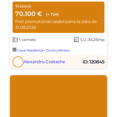
71.100 €
70.100 €
(+ TVA)
Pret promotional valabil pana la data de
31.08.2026
1 camera
S.U.:34.25mp
Cavar Residence – Drumul Binelui
ID: 120845
Alexandru Costache