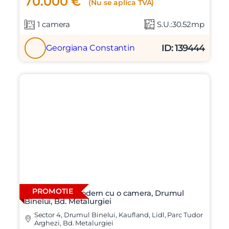
70.000 €
(Nu se aplica TVA)
1 camera
S.U.:30.52mp
ID: 139444
Georgiana Constantin
PROMOTIE
Apartament modern cu o camera, Drumul
Binelui, Bd. Metalurgiei
Sector 4, Drumul Binelui, Kaufland, Lidl, Parc Tudor
Arghezi, Bd. Metalurgiei