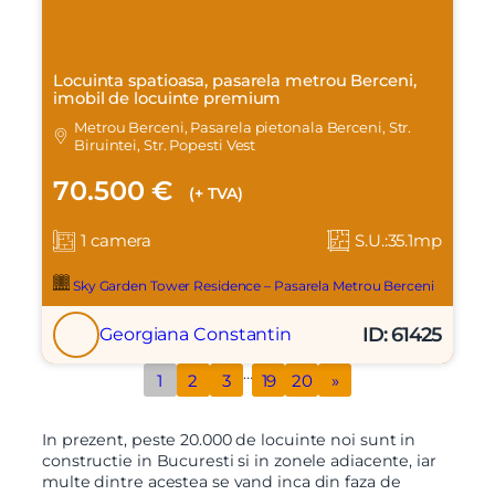
Locuinta spatioasa, pasarela metrou Berceni,
imobil de locuinte premium
Metrou Berceni, Pasarela pietonala Berceni, Str.
Biruintei, Str. Popesti Vest
70.500 €
(+ TVA)
1 camera
S.U.:35.1mp
Sky Garden Tower Residence – Pasarela Metrou Berceni
ID: 61425
Georgiana Constantin
…
1
2
3
19
20
»
In prezent, peste 20.000 de locuinte noi sunt in
constructie in Bucuresti si in zonele adiacente, iar
multe dintre acestea se vand inca din faza de