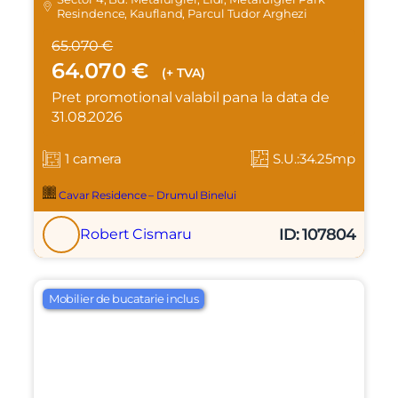
Resindence, Kaufland, Parcul Tudor Arghezi
65.070 €
64.070 €
(+ TVA)
Pret promotional valabil pana la data de
31.08.2026
1 camera
S.U.:34.25mp
Cavar Residence – Drumul Binelui
ID: 107804
Robert Cismaru
Mobilier de bucatarie inclus