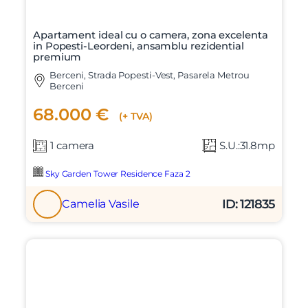
Mesaj
Apartament ideal cu o camera, zona excelenta
in Popesti-Leordeni, ansamblu rezidential
premium
Berceni, Strada Popesti-Vest, Pasarela Metrou
Berceni
Am citit si sunt de acord cu
termenii si conditiile
SudRezidential.ro
68.000 €
(+ TVA)
Sunt de acord cu
prelucrarea datelor cu caracter personal
1 camera
S.U.:31.8mp
Sky Garden Tower Residence Faza 2
ID: 121835
Camelia Vasile