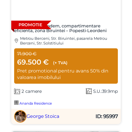
PROMOTIE
Apartament modern, compartimentare
eficienta, zona Biruintei – Popesti-Leordeni
Metrou Berceni, Str. Biruintei, pasarela Metrou
Berceni, Str. Solstitiului
71.900 €
69.500 €
(+ TVA)
Pret promotional pentru avans 50% din
valoarea imobilului
2 camere
S.U.:39.9mp
Ananda Residence
ID: 95997
George Stoica