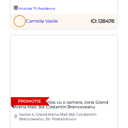
Ananda 75 Residence
ID: 128478
Camelia Vasile
PROMOTIE
Apartament spatios cu o camera, zona Grand
Arena Mall, Bd. Costantin Brancoveanu
Sector 4, Grand Arena Mall, Bd. Constantin
Brancoveanu, Str. Postalionului