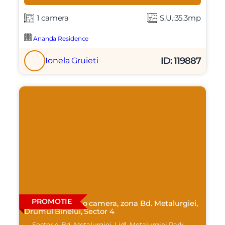
1 camera
S.U.:35.3mp
Ananda Residence
ID: 119887
Ionela Gruieti
PROMOTIE
Apartament cu o camera, zona Bd. Metalurgiei,
Drumul Binelui, Sector 4
Sector 4, Bd. Metalurgiei, Lidl, Metalurgiei Park