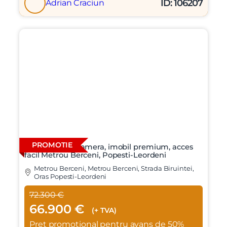
ID: 106207
Adrian Craciun
PROMOTIE
Locuinta cu o camera, imobil premium, acces
facil Metrou Berceni, Popesti-Leordeni
Metrou Berceni, Metrou Berceni, Strada Biruintei,
Oras Popesti-Leordeni
72.300 €
66.900 €
(+ TVA)
Pret promotional pentru avans de 50%