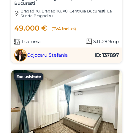
Bucuresti
Bragadiru, Bragadiru, A0, Centrura Bucuresti, La
Strada Bragadiru
49.000 €
(TVA inclus)
1 camera
S.U.:28.9mp
ID: 137897
Cojocaru Stefania
Exclusivitate