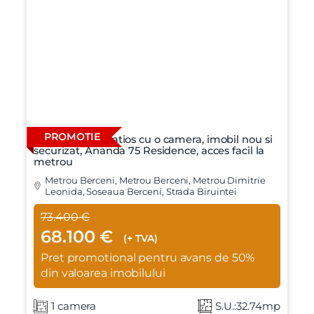
PROMOTIE
Apartament spatios cu o camera, imobil nou si
securizat, Ananda 75 Residence, acces facil la
metrou
Metrou Berceni, Metrou Berceni, Metrou Dimitrie
Leonida, Soseaua Berceni, Strada Biruintei
73.400 €
68.100 €
(+ TVA)
Pret promotional pentru avans de 50%
din valoarea imobilului
1 camera
S.U.:32.74mp