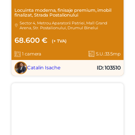
Locuinta moderna, finisaje premium, imobil
finalizat, Strada Postalionului
Sector 4, Metrou Aparatorii Patriei, Mall Grand
Arena, Str. Postalionului, Drumul Binelui
68.600 €
(+ TVA)
1 camera
S.U.:33.5mp
ID: 103510
Catalin Isache