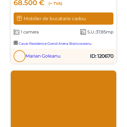
68.500 €
(+ TVA)
Mobilier de bucatarie cadou
1 camera
S.U.:37.85mp
Cavar Residence Grand Arena Brancoveanu
ID: 120670
Marian Goleanu