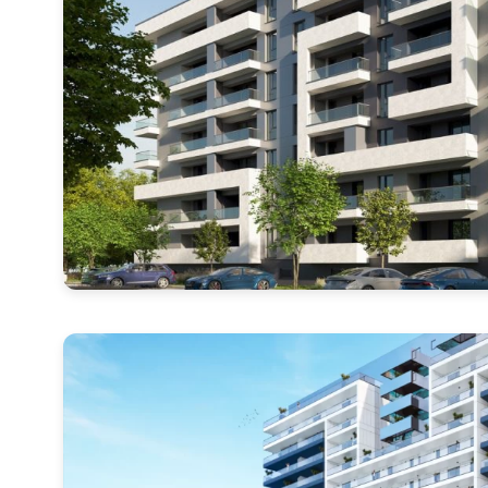
Mesaj
Am citi
Sunt d