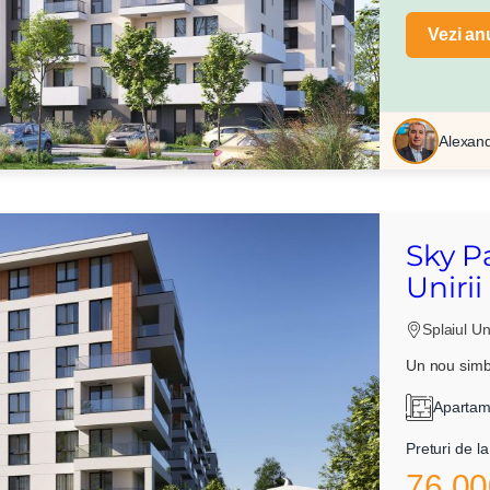
Vezi an
Alexan
Sky P
Unirii
Splaiul Uni
Un nou simbo
Apartame
Preturi de la
76.00