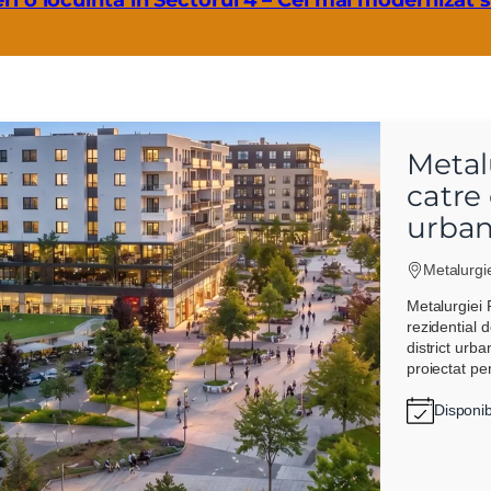
ri o locuinta in Sectorul 4 – Cel mai modernizat s
Metalu
catre
urban
Metalurgi
Metalurgiei 
rezidential 
district urb
proiectat pen
Disponib