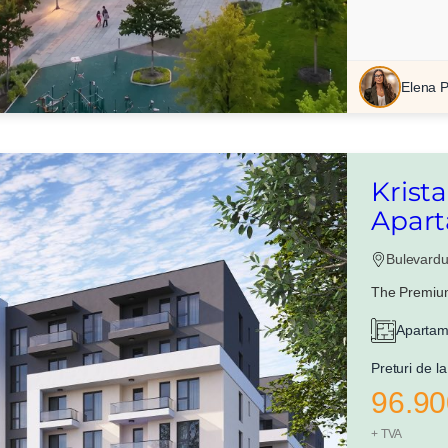
Elena 
Krist
Apart
Bulevardu
The Premium
Apartam
Preturi de la
96.90
+ TVA