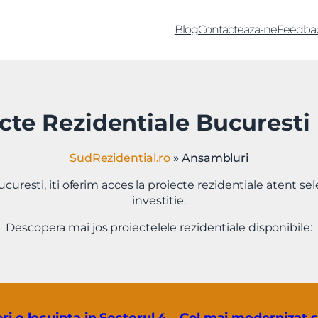
Blog
Contacteaza-ne
Feedba
cte Rezidentiale Bucuresti |
SudRezidential.ro
»
Ansambluri
ucuresti, iti oferim acces la proiecte rezidentiale atent sel
investitie.
Descopera mai jos proiectelele rezidentiale disponibile: