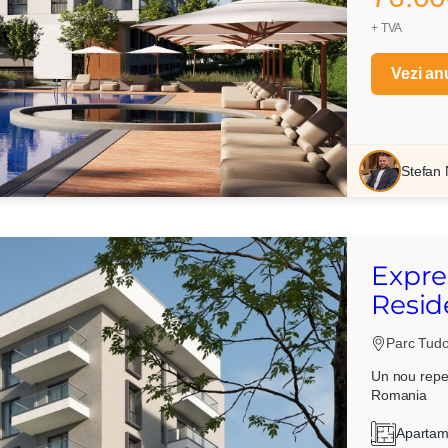
+ TVA
Vezi an
Stefan
Vreau sa fiu contactat
Expre
Resid
Parc Tudor
Un nou reper
Romania
Apartam