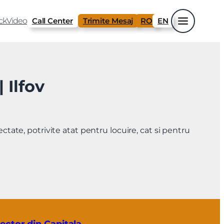
ck
Video
Call Center
Trimite Mesaj
RO
EN
 Ilfov
ectate, potrivite atat pentru locuire, cat si pentru