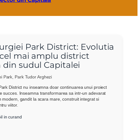
ector din Capitala
rgiei Park District: Evolutia
 cel mai amplu district
 din sudul Capitalei
ei Park, Park Tudor Arghezi
Park District nu inseamna doar continuarea unui proiect
de succes. Inseamna transformarea sa intr-un adevarat
an modern, gandit la scara mare, construit integrat si
tru viitor.
il in curand