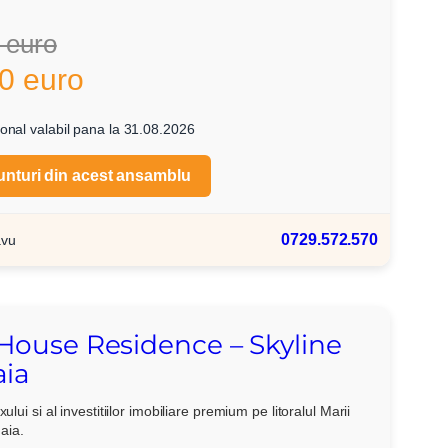
 euro
0 euro
onal valabil pana la 31.08.2026
unturi din acest ansamblu
0729.572.570
avu
 House Residence – Skyline
ia
xului si al investitiilor imobiliare premium pe litoralul Marii
aia.