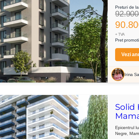
Preturi de la
92.900
90.80
+ TVA
Pret promoti
t si sunt de acord cu
termenii si conditiile
SudRezidential.ro
Vezi an
e acord cu
prelucrarea datelor cu caracter personal
Irina S
Solid
Mama
Epicentrul lu
Negre, Mam