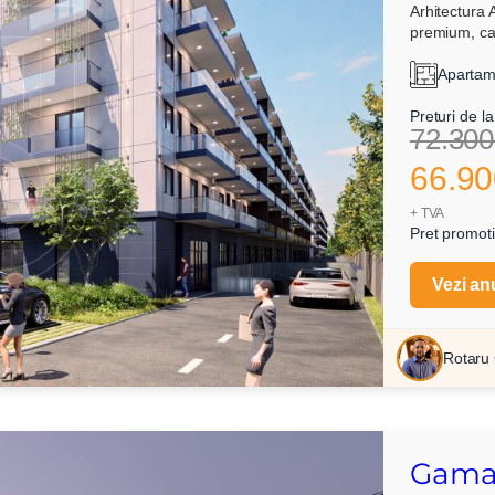
Arhitectura 
premium, car
Apartame
Preturi de la
72.300
66.90
+ TVA
Pret promoti
Vezi an
Rotaru 
Gama 