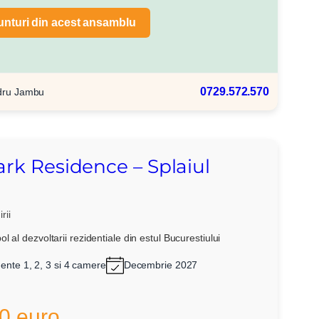
unturi din acest ansamblu
0729.572.570
dru Jambu
ark Residence – Splaiul
rii
l al dezvoltarii rezidentiale din estul Bucurestiului
nte 1, 2, 3 si 4 camere
Decembrie 2027
0 euro