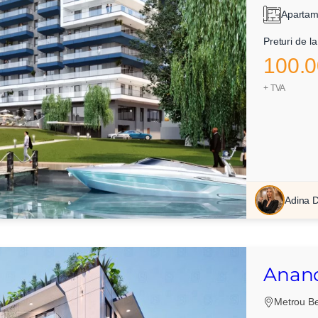
Apartam
Preturi de la
100.0
+ TVA
Adina 
Anand
Metrou Be