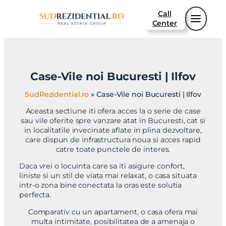
Sari
Call
la
Center
conținut
Case-Vile noi Bucuresti | Ilfov
SudRezidential.ro
»
Case-Vile noi Bucuresti | Ilfov
Aceasta sectiune iti ofera acces la o serie de case
sau vile oferite spre vanzare atat in Bucuresti, cat si
in localitatile invecinate aflate in plina dezvoltare,
care dispun de infrastructura noua si acces rapid
catre toate punctele de interes.
Daca vrei o locuinta care sa iti asigure confort,
liniste si un stil de viata mai relaxat, o casa situata
intr-o zona bine conectata la oras este solutia
perfecta.
Comparativ cu un apartament, o casa ofera mai
multa intimitate, posibilitatea de a amenaja o