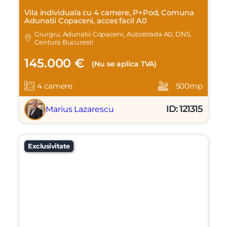
Vila individuala cu 4 camere, P+Pod, Comuna
Adunatii Copaceni, acces facil A0
Giurgiu, Adunatii Copaceni, Autostrada A0, DN5,
Centura Bucuresti
145.000 €
(Nu se aplica TVA)
4 camere
500mp
ID: 121315
Marius Lazarescu
Exclusivitate