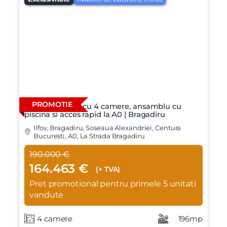
PROMOTIE
Vila individuala cu 4 camere, ansamblu cu
piscina si acces rapid la A0 | Bragadiru
Ilfov, Bragadiru, Soseaua Alexandriei, Centura
Bucuresti, A0, La Strada Bragadiru
190.000 €
164.463 €
(+ TVA)
Pret promotional pentru primele 5 unitati
vandute
4 camere
196mp