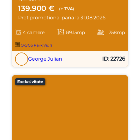
139.900 €
(+ TVA)
Pret promotional pana la 31.08.2026
4 camere
139.15mp
358mp
OxyGo Park Vidra
ID: 22726
George Julian
Exclusivitate