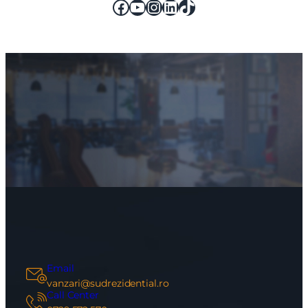
Facebook
YouTube
Instagram
LinkedIn
TikTok
Email
vanzari@sudrezidential.ro
Call Center