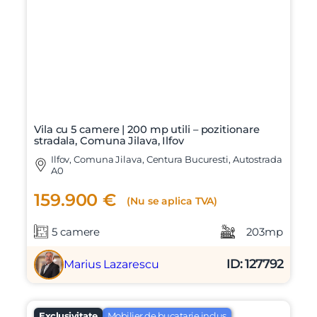
Mesaj
Am citit si sunt de acord cu
termenii si conditiile
SudRezidential.ro
Sunt de acord cu
prelucrarea datelor cu caracter personal
Vila cu 5 camere | 200 mp utili – pozitionare
stradala, Comuna Jilava, Ilfov
Ilfov, Comuna Jilava, Centura Bucuresti, Autostrada
A0
159.900 €
(Nu se aplica TVA)
5 camere
203mp
ID: 127792
Marius Lazarescu
Exclusivitate
Mobilier de bucatarie inclus