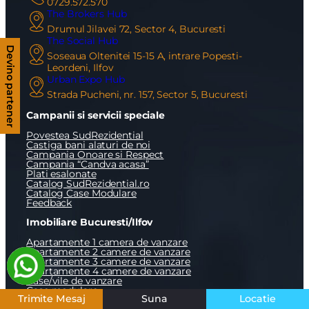
0729.572.570
The Brokers Hub
Drumul Jilavei 72, Sector 4, Bucuresti
The Social Hub
Devino partener
Soseaua Oltenitei 15-15 A, intrare Popesti-
Leordeni, Ilfov
Urban Expo Hub
Strada Pucheni, nr. 157, Sector 5, Bucuresti
Campanii si servicii speciale
Povestea SudRezidential
Castiga bani alaturi de noi
Campania Onoare si Respect
Campania “Candva acasa”
Plati esalonate
Catalog SudRezidential.ro
Catalog Case Modulare
Feedback
Imobiliare Bucuresti/Ilfov
Apartamente 1 camera de vanzare
Apartamente 2 camere de vanzare
Apartamente 3 camere de vanzare
Apartamente 4 camere de vanzare
Case/vile de vanzare
Case modulare
Trimite Mesaj
Suna
Locatie
Proprietati Speciale / Investitii