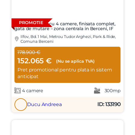
PROMOTIE
Vila individuala cu 4 camere, finisata complet,
gata de mutare – zona centrala in Berceni, IF
Ilfov, Bd. 1 Mai, Metrou Tudor Arghezi, Park & Ride,
Comuna Berceni
178.900 €
152.065 €
X
(Nu se aplica TVA)
Vreau sa fiu contactat
Pret promotional pentru plata in sistem
Nume
anticipat
4 camere
300mp
Telefon
ID: 133190
Ducu Andreea
Email