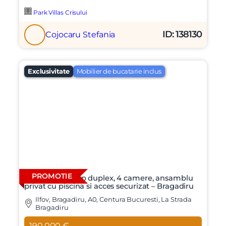
Park Villas Crisului
ID: 138130
Cojocaru Stefania
Exclusivitate
Mobilier de bucatarie inclus
PROMOTIE
Vila moderna tip duplex, 4 camere, ansamblu
privat cu piscina si acces securizat – Bragadiru
Ilfov, Bragadiru, A0, Centura Bucuresti, La Strada
Bragadiru
190.000 €