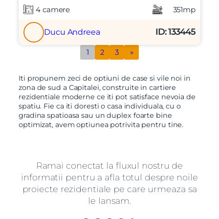
4 camere
351mp
ID: 133445
Ducu Andreea
1
2
3
»
Iti propunem zeci de optiuni de case si vile noi in
zona de sud a Capitalei, construite in cartiere
rezidentiale moderne ce iti pot satisface nevoia de
spatiu. Fie ca iti doresti o casa individuala, cu o
gradina spatioasa sau un duplex foarte bine
optimizat, avem optiunea potrivita pentru tine.
Ramai conectat la fluxul nostru de
informatii pentru a afla totul despre noile
proiecte rezidentiale pe care urmeaza sa
le lansam.