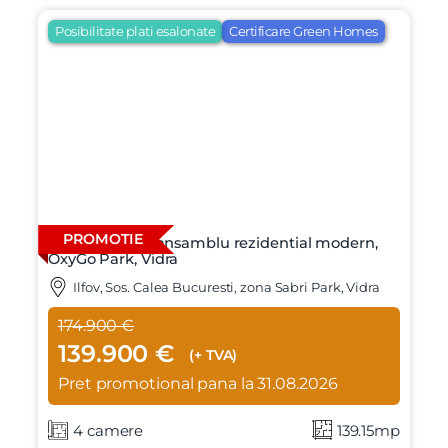
Posibilitate plati esalonate
Certificare Green Homes
PROMOTIE
Vila 4 camere, ansamblu rezidential modern,
OxyGo Park, Vidra
Ilfov, Sos. Calea Bucuresti, zona Sabri Park, Vidra
174.900 €
139.900 €
(+ TVA)
Pret promotional pana la 31.08.2026
4 camere
139.15mp