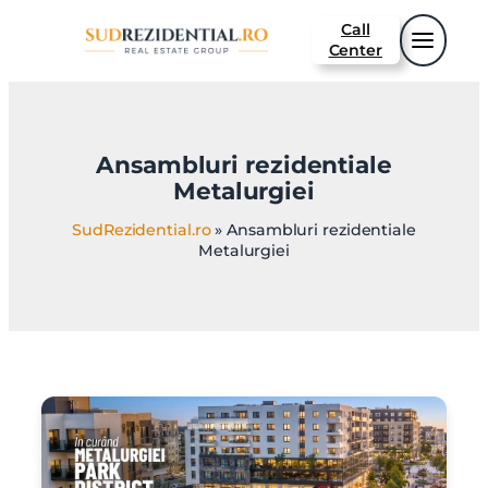
Sari
Call
la
Center
conținut
Ansambluri rezidentiale
Metalurgiei
SudRezidential.ro
»
Ansambluri rezidentiale
Metalurgiei