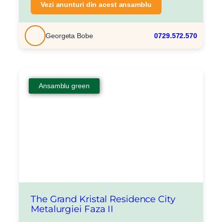
Vezi anunturi din acest ansamblu
Georgeta Bobe
0729.572.570
Ansamblu green
The Grand Kristal Residence City
Metalurgiei Faza II