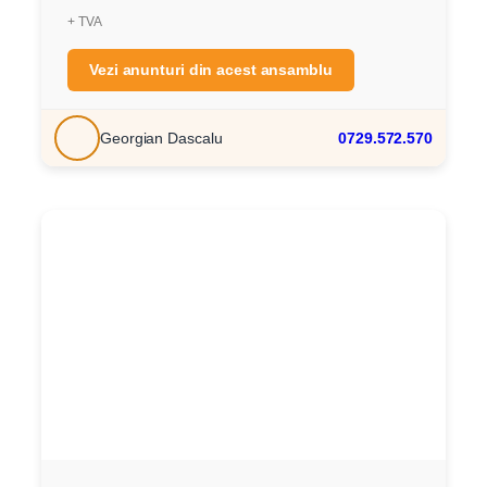
+ TVA
Vezi anunturi din acest ansamblu
Georgian Dascalu
0729.572.570