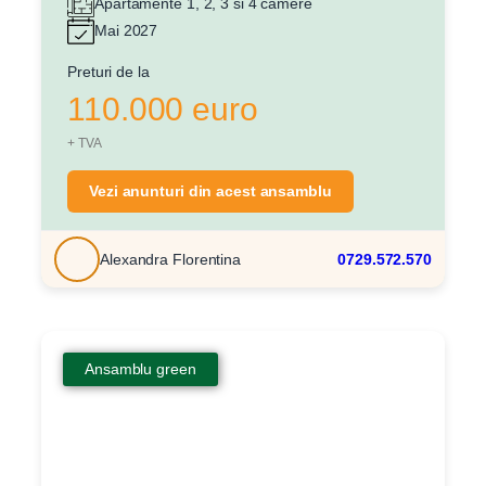
Mesaj
Apartamente 1, 2, 3 si 4 camere
Mai 2027
Preturi de la
110.000 euro
+ TVA
Am citit si sunt de acord cu
termenii si conditiile
SudRezidential.ro
Vezi anunturi din acest ansamblu
Sunt de acord cu
prelucrarea datelor cu caracter personal
Alexandra Florentina
0729.572.570
Ansamblu green