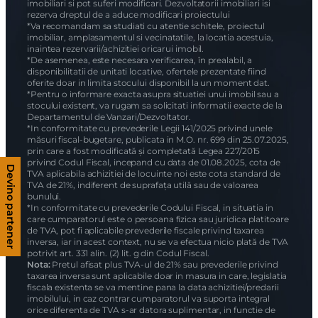
imobiliari si pot suferi modificari. Dezvoltatorii imobiliari isi
rezerva dreptul de a aduce modificari proiectului
*Va recomandam sa studiati cu atentie schitele, proiectul
imobiliar, amplasamentul si vecinatatile, la locatia acestuia,
inaintea rezervarii/achizitiei oricarui imobil.
*De asemenea, este necesara verificarea, în prealabil, a
disponibilitatii de unitati locative, ofertele prezentate fiind
oferite doar in limita stocului disponibil la un moment dat.
*Pentru o informare exacta asupra situatiei unui imobil sau a
stocului existent, va rugam sa solicitati informatii exacte de la
Departamentul de Vanzari/Dezvoltator.
*In conformitate cu prevederile Legii 141/2025 privind unele
măsuri fiscal-bugetare, publicata in M.O. nr. 699 din 25.07.2025,
prin care a fost modificată și completată Legea 227/2015
privind Codul Fiscal, incepand cu data de 01.08.2025, cota de
Devino partener
TVA aplicabila achizitiei de locuinte noi este cota standard de
TVA de 21%, indiferent de suprafața utilă sau de valoarea
bunului.
*In conformitate cu prevederile Codului Fiscal, in situatia in
care cumparatorul este o persoana fizica sau juridica platitoare
de TVA, pot fi aplicabile prevederile fiscale privind taxarea
inversa, iar in acest context, nu se va efectua nicio plată de TVA
potrivit art. 331 alin. (2) lit. g din Codul Fiscal.
Nota:
Pretul afisat plus TVA-ul de 21% sau prevederile privind
taxarea inversa sunt aplicabile doar in masura in care, legislatia
fiscala existenta se va mentine pana la data achizitiei/predarii
imobilului, in caz contrar cumparatorul va suporta integral
orice diferenta de TVA s-ar datora suplimentar, in functie de