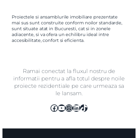
Proiectele si ansamblurile imobiliare prezentate
mai sus sunt construite conform noilor standarde,
sunt situate atat in Bucuresti, cat si in zonele
adiacente, si va ofera un echilibru ideal intre
accesibilitate, confort si eficienta.
Ramai conectat la fluxul nostru de
informatii pentru a afla totul despre noile
proiecte rezidentiale pe care urmeaza sa
X
Vreau sa fiu contactat
le lansam.
Nume
Facebook
YouTube
Instagram
LinkedIn
TikTok
Telefon