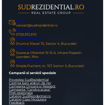
Email
Email
Mesaj
vanzari@sudrezidential.ro
Call Center
0729.572.570
The Brokers Hub
Drumul Jilavei 72, Sector 4, Bucuresti
The Social Hub
Soseaua Oltenitei 15-15 A, intrare Popesti-
Am citit si sunt de acord cu
termenii si conditiile
Leordeni, Ilfov
SudRezidential.ro
Urban Expo Hub
Sunt de acord cu
prelucrarea datelor cu caracter personal
Strada Pucheni, nr. 157, Sector 5, Bucuresti
Campanii si servicii speciale
Povestea SudRezidential
Castiga bani alaturi de noi
Campania Onoare si Respect
Campania “Candva acasa”
Plati esalonate
Catalog SudRezidential.ro
Catalog Case Modulare
Feedback