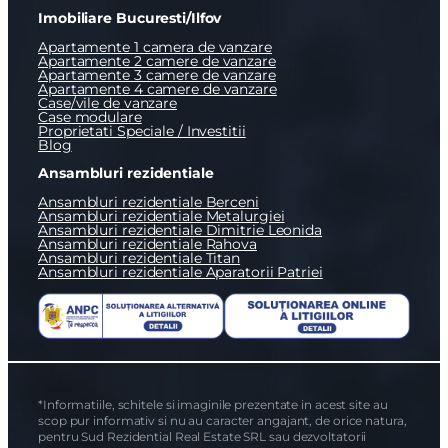
Imobiliare Bucuresti/Ilfov
Apartamente 1 camera de vanzare
Apartamente 2 camere de vanzare
Apartamente 3 camere de vanzare
Apartamente 4 camere de vanzare
Case/vile de vanzare
Case modulare
Proprietati Speciale / Investitii
Blog
Ansambluri rezidentiale
Ansambluri rezidentiale Berceni
Ansambluri rezidentiale Metalurgiei
Ansambluri rezidentiale Dimitrie Leonida
Ansambluri rezidentiale Rahova
Ansambluri rezidentiale Titan
Ansambluri rezidentiale Aparatorii Patriei
*Informatiile, schitele si imaginile prezentate in acest site au
scop pur informativ si nu au caracter angajant, de orice natura,
pentru Sud Rezidential Real Estate SRL sau dezvoltatorii