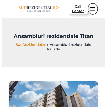
Sari
Call
la
Center
conținut
Ansambluri rezidentiale Titan
SudRezidential.ro
»
Ansambluri rezidentiale
Pallady