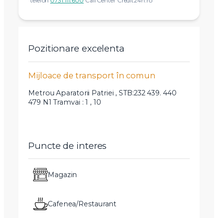
telefon
0731.111.600
Call Center Credit24h.ro
Pozitionare excelenta
Mijloace de transport în comun
Metrou Aparatorii Patriei , STB:232 439. 440
479 N1 Tramvai : 1 , 10
Puncte de interes
Magazin
Cafenea/Restaurant