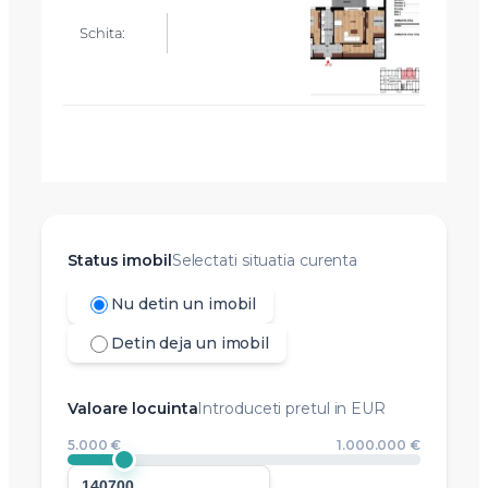
Mesaj
Am citit si sunt de acord cu
termenii si conditiile
SudRezidential.ro
Sunt de acord cu
prelucrarea datelor cu caracter personal
Status imobil
Selectati situatia curenta
Nu detin un imobil
Detin deja un imobil
Valoare locuinta
Introduceti pretul in EUR
5.000 €
1.000.000 €