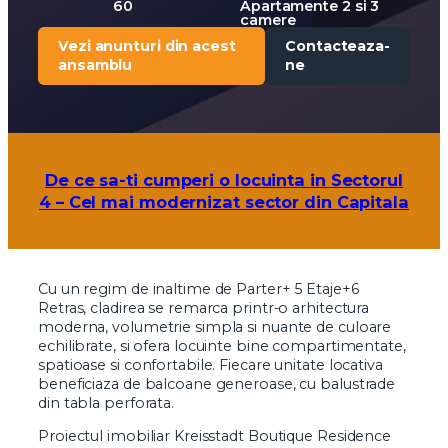
60
Apartamente 2 si 3
camere
Vezi anunturi din acest
Contacteaza-
ansamblu
ne
De ce sa-ti cumperi o locuinta in Sectorul
4 – Cel mai modernizat sector din Capitala
Cu un regim de inaltime de Parter+ 5 Etaje+6
Retras, cladirea se remarca printr-o arhitectura
moderna, volumetrie simpla si nuante de culoare
echilibrate, si ofera locuinte bine compartimentate,
spatioase si confortabile. Fiecare unitate locativa
beneficiaza de balcoane generoase, cu balustrade
din tabla perforata.
Proiectul imobiliar Kreisstadt Boutique Residence