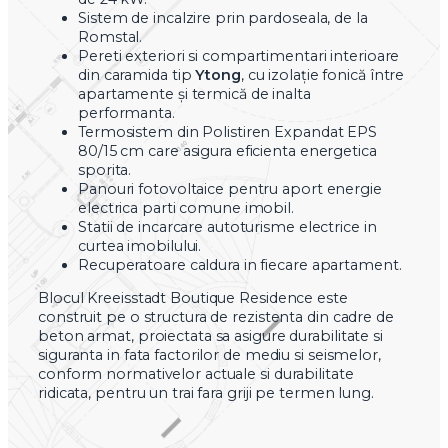
Sistem de incalzire prin pardoseala, de la
Romstal.
Pereti exteriori si compartimentari interioare
din caramida tip
Ytong
, cu izolație fonică între
apartamente și termică de inalta
performanta.
Termosistem din Polistiren Expandat EPS
80/15 cm care asigura eficienta energetica
sporita.
Panouri fotovoltaice pentru aport energie
electrica parti comune imobil.
Statii de incarcare autoturisme electrice in
curtea imobilului.
Recuperatoare caldura in fiecare apartament.
Blocul Kreeisstadt Boutique Residence este
construit pe o structura de rezistenta din cadre de
beton armat, proiectata sa asigure durabilitate si
siguranta in fata factorilor de mediu si seismelor,
conform normativelor actuale si durabilitate
ridicata, pentru un trai fara griji pe termen lung.