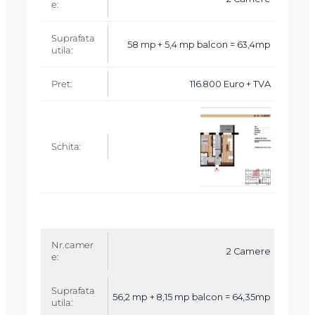
+
b
a
l
58 mp + 5,4 mp balcon = 63,4mp
c
o
n
116.800 Euro + TVA
P
r
e
t
S
c
h
it
a
2 Camere
56,2 mp + 8,15 mp balcon = 64,35mp