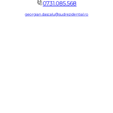
0731.085.568
georgian.dascalu@sudrezidential.ro