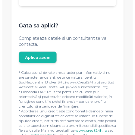
Gata sa aplici?
Completeaza datele si un consultant te va
contacta.
Aplica acum
* Calculatorul de rate are caracter pur informativ si nu
are caracter angajant, de orice natura, pentru
SudRezidential Broker SRL (www.Credit24h.ro) sau Sud
Rezidential Real Estate SRL (www.sudrezidential.ro);
* Dobânda DAE utilizata pentru calcul este pur
orientativă și poate suferi oricand modificări valorice, în
funcție de conditiile pietei financiar-bancare, profilul
clientului și a perioadei de finanțare.
* Acordarea unui credit este condiţionată de îndeplinirea
condiţiilor de eligibilitate de catre solicitant. In functie de
tipul de credit, institutia de finantare selectata, este posibil
ca alte taxe si comisioane sau anumite conditii specifice sa
fie aplicabile. Mai multe detalii pe
www.credit24h.ro
sau