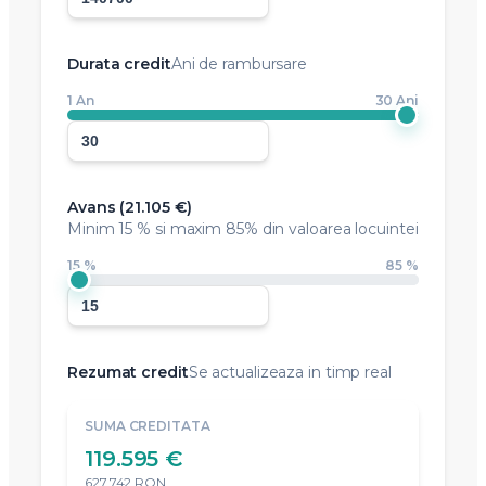
Durata credit
Ani de rambursare
1 An
30 Ani
Avans (
21.105 €
)
Minim
15 %
si maxim 85% din valoarea locuintei
15 %
85 %
Rezumat credit
Se actualizeaza in timp real
SUMA CREDITATA
119.595 €
627.742 RON