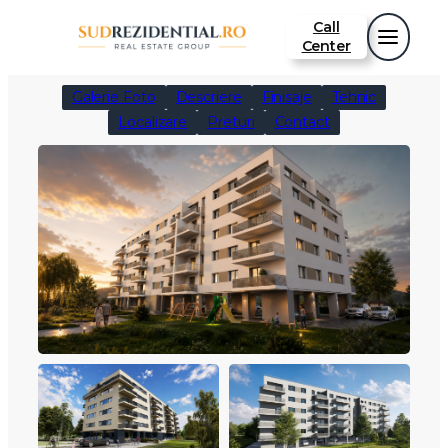
Sari
Call
la
Center
conținut
Galerie Foto
Descriere
Finisaje
Tehnic
Localizare
Preturi
Contact