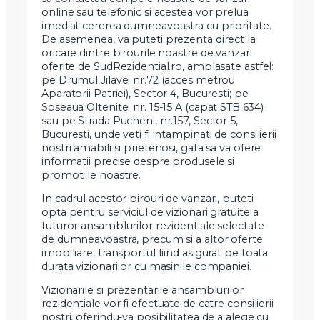
online sau telefonic si acestea vor prelua
imediat cererea dumneavoastra cu prioritate.
De asemenea, va puteti prezenta direct la
oricare dintre birourile noastre de vanzari
oferite de SudRezidential.ro, amplasate astfel:
pe Drumul Jilavei nr.72 (acces metrou
Aparatorii Patriei), Sector 4, Bucuresti; pe
Soseaua Oltenitei nr. 15-15 A (capat STB 634);
sau pe Strada Pucheni, nr.157, Sector 5,
Bucuresti, unde veti fi intampinati de consilierii
nostri amabili si prietenosi, gata sa va ofere
informatii precise despre produsele si
promotiile noastre.
In cadrul acestor birouri de vanzari, puteti
opta pentru serviciul de vizionari gratuite a
tuturor ansamblurilor rezidentiale selectate
de dumneavoastra, precum si a altor oferte
imobiliare, transportul fiind asigurat pe toata
durata vizionarilor cu masinile companiei.
Vizionarile si prezentarile ansamblurilor
rezidentiale vor fi efectuate de catre consilierii
nostri, oferindu-va posibilitatea de a alege cu