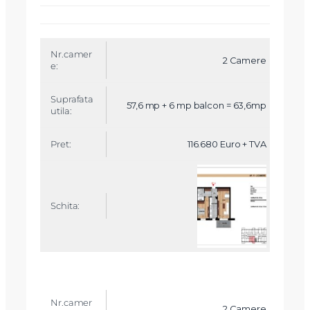
N
r.
2 Camere
c
a
m
57,6 mp + 6 mp balcon = 63,6mp
e
r
e
116.680 Euro + TVA
S
u
p
r
a
f
a
t
a
u
ti
l
a
2 Camere