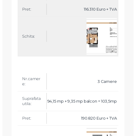
116.310 Euro + TVA
X
Vreau sa fiu contactat
Nume
3 Camere
Telefon
94,15 mp + 9,35 mp balcon = 103,5mp
Email
190.820 Euro + TVA