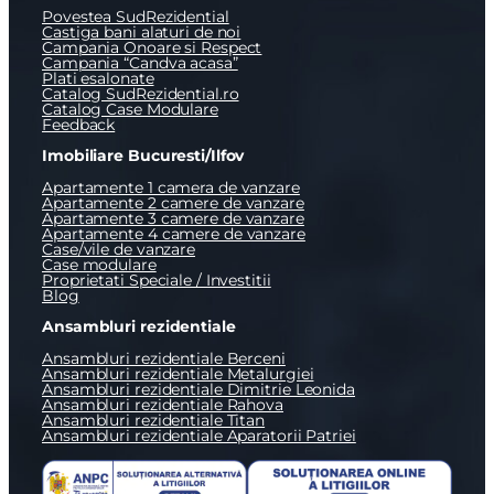
Povestea SudRezidential
Castiga bani alaturi de noi
Campania Onoare si Respect
Campania “Candva acasa”
Plati esalonate
Catalog SudRezidential.ro
Catalog Case Modulare
Feedback
Imobiliare Bucuresti/Ilfov
Apartamente 1 camera de vanzare
Apartamente 2 camere de vanzare
Apartamente 3 camere de vanzare
Apartamente 4 camere de vanzare
Case/vile de vanzare
Case modulare
Proprietati Speciale / Investitii
Blog
Ansambluri rezidentiale
Ansambluri rezidentiale Berceni
Ansambluri rezidentiale Metalurgiei
Ansambluri rezidentiale Dimitrie Leonida
Ansambluri rezidentiale Rahova
Ansambluri rezidentiale Titan
Ansambluri rezidentiale Aparatorii Patriei