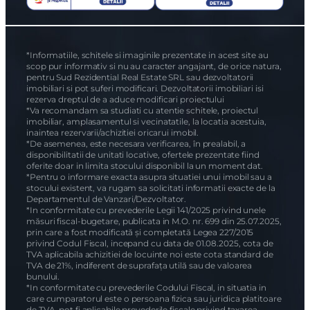
*Informatiile, schitele si imaginile prezentate in acest site au
scop pur informativ si nu au caracter angajant, de orice natura,
pentru Sud Rezidential Real Estate SRL sau dezvoltatorii
imobiliari si pot suferi modificari. Dezvoltatorii imobiliari isi
rezerva dreptul de a aduce modificari proiectului
*Va recomandam sa studiati cu atentie schitele, proiectul
imobiliar, amplasamentul si vecinatatile, la locatia acestuia,
inaintea rezervarii/achizitiei oricarui imobil.
*De asemenea, este necesara verificarea, în prealabil, a
disponibilitatii de unitati locative, ofertele prezentate fiind
oferite doar in limita stocului disponibil la un moment dat.
*Pentru o informare exacta asupra situatiei unui imobil sau a
stocului existent, va rugam sa solicitati informatii exacte de la
Departamentul de Vanzari/Dezvoltator.
*In conformitate cu prevederile Legii 141/2025 privind unele
măsuri fiscal-bugetare, publicata in M.O. nr. 699 din 25.07.2025,
prin care a fost modificată și completată Legea 227/2015
privind Codul Fiscal, incepand cu data de 01.08.2025, cota de
TVA aplicabila achizitiei de locuinte noi este cota standard de
TVA de 21%, indiferent de suprafața utilă sau de valoarea
bunului.
*In conformitate cu prevederile Codului Fiscal, in situatia in
care cumparatorul este o persoana fizica sau juridica platitoare
de TVA, pot fi aplicabile prevederile fiscale privind taxarea