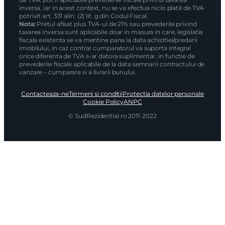
inversa, iar in acest context, nu se va efectua nicio plată de TVA
potrivit art. 331 alin. (2) lit. g din Codul Fiscal.
Nota:
Pretul afisat plus TVA-ul de 21% sau prevederile privind
taxarea inversa sunt aplicabile doar in masura in care, legislatia
fiscala existenta se va mentine pana la data achizitiei/predarii
imobilului, in caz contrar cumparatorul va suporta integral
orice diferenta de TVA s-ar datora suplimentar, in functie de
prevederile fiscale aplicabile de la data semnarii contractului de
vanzare – cumparare si a livrarii bunului.
Contacteaza-ne
Termeni si conditii
Protectia datelor personale
Cookie Policy
ANPC
© SudRezidential.ro 2011-2022