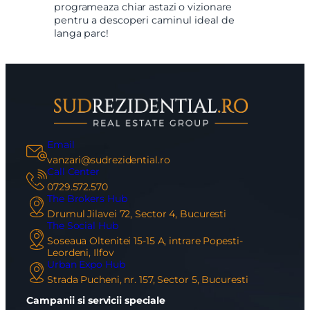
programeaza chiar astazi o vizionare
pentru a descoperi caminul ideal de
langa parc!
Email
vanzari@sudrezidential.ro
Call Center
0729.572.570
The Brokers Hub
Drumul Jilavei 72, Sector 4, Bucuresti
The Social Hub
Soseaua Oltenitei 15-15 A, intrare Popesti-
Leordeni, Ilfov
Urban Expo Hub
Strada Pucheni, nr. 157, Sector 5, Bucuresti
Campanii si servicii speciale