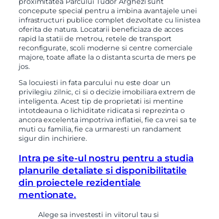
proximitatea Parcului Tudor Arghezi sunt
concepute special pentru a imbina avantajele unei
infrastructuri publice complet dezvoltate cu linistea
oferita de natura. Locatarii beneficiaza de acces
rapid la statii de metrou, retele de transport
reconfigurate, scoli moderne si centre comerciale
majore, toate aflate la o distanta scurta de mers pe
jos.
Sa locuiesti in fata parcului nu este doar un
privilegiu zilnic, ci si o decizie imobiliara extrem de
inteligenta. Acest tip de proprietati isi mentine
intotdeauna o lichiditate ridicata si reprezinta o
ancora excelenta impotriva inflatiei, fie ca vrei sa te
muti cu familia, fie ca urmaresti un randament
sigur din inchiriere.
Intra pe site-ul nostru pentru a studia
planurile detaliate si disponibilitatile
din proiectele rezidentiale
mentionate.
Alege sa investesti in viitorul tau si