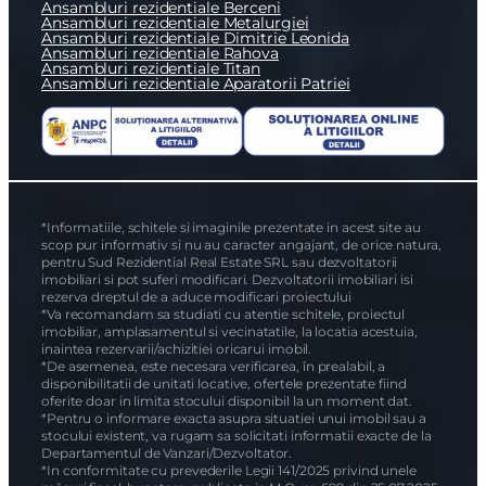
Ansambluri rezidentiale Berceni
Ansambluri rezidentiale Metalurgiei
Ansambluri rezidentiale Dimitrie Leonida
Ansambluri rezidentiale Rahova
Ansambluri rezidentiale Titan
Ansambluri rezidentiale Aparatorii Patriei
*Informatiile, schitele si imaginile prezentate in acest site au
scop pur informativ si nu au caracter angajant, de orice natura,
pentru Sud Rezidential Real Estate SRL sau dezvoltatorii
imobiliari si pot suferi modificari. Dezvoltatorii imobiliari isi
rezerva dreptul de a aduce modificari proiectului
*Va recomandam sa studiati cu atentie schitele, proiectul
imobiliar, amplasamentul si vecinatatile, la locatia acestuia,
inaintea rezervarii/achizitiei oricarui imobil.
*De asemenea, este necesara verificarea, în prealabil, a
disponibilitatii de unitati locative, ofertele prezentate fiind
oferite doar in limita stocului disponibil la un moment dat.
*Pentru o informare exacta asupra situatiei unui imobil sau a
stocului existent, va rugam sa solicitati informatii exacte de la
Departamentul de Vanzari/Dezvoltator.
*In conformitate cu prevederile Legii 141/2025 privind unele