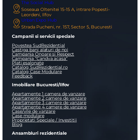
The Social Hub
Soseaua Oltenitei 15-15 A, intrare Popesti-
Leordeni, Ilfov
Urban Expo Hub
Strada Pucheni, nr. 157, Sector 5, Bucuresti
Campanii si servicii speciale
Povestea SudRezidential
Castiga bani alaturi de noi
Campania Onoare si Respect
Campania “Candva acasa”
Plati esalonate
Catalog SudRezidential.ro
Catalog Case Modulare
Feedback
Imobiliare Bucuresti/Ilfov
Apartamente 1 camera de vanzare
Apartamente 2 camere de vanzare
Apartamente 3 camere de vanzare
Apartamente 4 camere de vanzare
Case/vile de vanzare
Case modulare
Proprietati Speciale / Investitii
Blog
Ansambluri rezidentiale