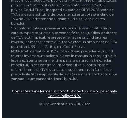
măsuri fiscal-bugetare, publicata in M.O. nr. 699 din 25.07.2025,
prin care a fost modificată și completată Legea 227/2015
privind Codul Fiscal, incepand cu data de 01.08.2025, cota de
TVA aplicabila achizitiei de locuinte noi este cota standard de
TVA de 21%, indiferent de suprafața utilă sau de valoarea
bunului.
*In conformitate cu prevederile Codului Fiscal, in situatia in
care cumparatorul este o persoana fizica sau juridica platitoare
de TVA, pot fi aplicabile prevederile fiscale privind taxarea
inversa, iar in acest context, nu se va efectua nicio plată de TVA
potrivit art. 331 alin. (2) lit. g din Codul Fiscal.
Nota:
Pretul afisat plus TVA-ul de 21% sau prevederile privind
taxarea inversa sunt aplicabile doar in masura in care, legislatia
fiscala existenta se va mentine pana la data achizitiei/predarii
imobilului, in caz contrar cumparatorul va suporta integral
orice diferenta de TVA s-ar datora suplimentar, in functie de
prevederile fiscale aplicabile de la data semnarii contractului de
vanzare – cumparare si a livrarii bunului.
Contacteaza-ne
Termeni si conditii
Protectia datelor personale
Cookie Policy
ANPC
© SudRezidential.ro 2011-2022