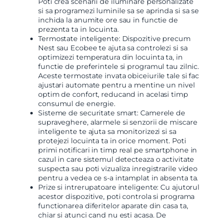
Poti crea scenarii de iluminare personalizate
si sa programezi luminile sa se aprinda si sa se
inchida la anumite ore sau in functie de
prezenta ta in locuinta.
Termostate inteligente: Dispozitive precum
Nest sau Ecobee te ajuta sa controlezi si sa
optimizezi temperatura din locuinta ta, in
functie de preferintele si programul tau zilnic.
Aceste termostate invata obiceiurile tale si fac
ajustari automate pentru a mentine un nivel
optim de confort, reducand in acelasi timp
consumul de energie.
Sisteme de securitate smart: Camerele de
supraveghere, alarmele si senzorii de miscare
inteligente te ajuta sa monitorizezi si sa
protejezi locuinta ta in orice moment. Poti
primi notificari in timp real pe smartphone in
cazul in care sistemul detecteaza o activitate
suspecta sau poti vizualiza inregistrarile video
pentru a vedea ce s-a intamplat in absenta ta.
Prize si intrerupatoare inteligente: Cu ajutorul
acestor dispozitive, poti controla si programa
functionarea diferitelor aparate din casa ta,
chiar si atunci cand nu esti acasa. De