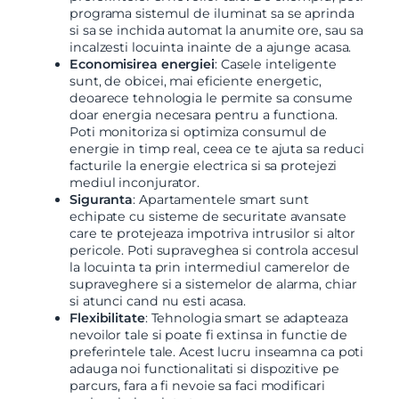
programa sistemul de iluminat sa se aprinda
si sa se inchida automat la anumite ore, sau sa
incalzesti locuinta inainte de a ajunge acasa.
Economisirea energiei
: Casele inteligente
sunt, de obicei, mai eficiente energetic,
deoarece tehnologia le permite sa consume
doar energia necesara pentru a functiona.
Poti monitoriza si optimiza consumul de
energie in timp real, ceea ce te ajuta sa reduci
facturile la energie electrica si sa protejezi
mediul inconjurator.
Siguranta
: Apartamentele smart sunt
echipate cu sisteme de securitate avansate
care te protejeaza impotriva intrusilor si altor
pericole. Poti supraveghea si controla accesul
la locuinta ta prin intermediul camerelor de
supraveghere si a sistemelor de alarma, chiar
si atunci cand nu esti acasa.
Flexibilitate
: Tehnologia smart se adapteaza
nevoilor tale si poate fi extinsa in functie de
preferintele tale. Acest lucru inseamna ca poti
adauga noi functionalitati si dispozitive pe
parcurs, fara a fi nevoie sa faci modificari