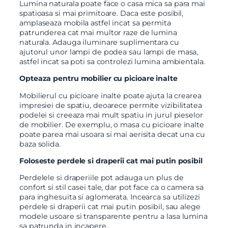
Lumina naturala poate face o casa mica sa para mai
spatioasa si mai primitoare. Daca este posibil,
amplaseaza mobila astfel incat sa permita
patrunderea cat mai multor raze de lumina
naturala. Adauga iluminare suplimentara cu
ajutorul unor lampi de podea sau lampi de masa,
astfel incat sa poti sa controlezi lumina ambientala.
Opteaza pentru mobilier cu picioare inalte
Mobilierul cu picioare inalte poate ajuta la crearea
impresiei de spatiu, deoarece permite vizibilitatea
podelei si creeaza mai mult spatiu in jurul pieselor
de mobilier. De exemplu, o masa cu picioare inalte
poate parea mai usoara si mai aerisita decat una cu
baza solida.
Foloseste perdele si draperii cat mai putin posibil
Perdelele si draperiile pot adauga un plus de
confort si stil casei tale, dar pot face ca o camera sa
para inghesuita si aglomerata. Incearca sa utilizezi
perdele si draperii cat mai putin posibil, sau alege
modele usoare si transparente pentru a lasa lumina
sa patrunda in incapere.