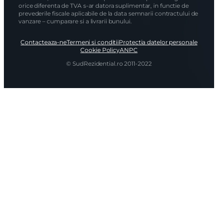
orice diferenta de TVA s-ar datora suplimentar, in functie de
prevederile fiscale aplicabile de la data semnarii contractului de
vanzare – cumparare si a livrarii bunului.
Contacteaza-ne
Termeni si conditii
Protectia datelor personale
Cookie Policy
ANPC
© SudRezidential.ro 2011-2022