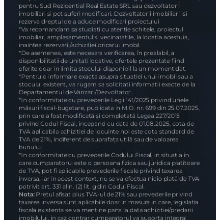
pentru Sud Rezidential Real Estate SRL sau dezvoltatorii
imobiliari si pot suferi modificari. Dezvoltatorii imobiliari isi
rezerva dreptul de a aduce modificari proiectului
*Va recomandam sa studiati cu atentie schitele, proiectul
imobiliar, amplasamentul si vecinatatile, la locatia acestuia,
inaintea rezervarii/achizitiei oricarui imobil.
*De asemenea, este necesara verificarea, în prealabil, a
disponibilitatii de unitati locative, ofertele prezentate fiind
oferite doar in limita stocului disponibil la un moment dat.
*Pentru o informare exacta asupra situatiei unui imobil sau a
stocului existent, va rugam sa solicitati informatii exacte de la
Departamentul de Vanzari/Dezvoltator.
*In conformitate cu prevederile Legii 141/2025 privind unele
măsuri fiscal-bugetare, publicata in M.O. nr. 699 din 25.07.2025,
prin care a fost modificată și completată Legea 227/2015
privind Codul Fiscal, incepand cu data de 01.08.2025, cota de
TVA aplicabila achizitiei de locuinte noi este cota standard de
TVA de 21%, indiferent de suprafața utilă sau de valoarea
bunului.
*In conformitate cu prevederile Codului Fiscal, in situatia in
care cumparatorul este o persoana fizica sau juridica platitoare
de TVA, pot fi aplicabile prevederile fiscale privind taxarea
inversa, iar in acest context, nu se va efectua nicio plată de TVA
potrivit art. 331 alin. (2) lit. g din Codul Fiscal.
Nota:
Pretul afisat plus TVA-ul de 21% sau prevederile privind
taxarea inversa sunt aplicabile doar in masura in care, legislatia
fiscala existenta se va mentine pana la data achizitiei/predarii
imobilului, in caz contrar cumparatorul va suporta integral