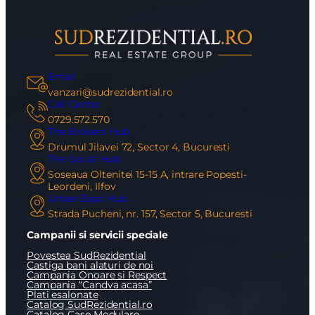
Email
vanzari@sudrezidential.ro
Call Center
0729.572.570
The Brokers Hub
Drumul Jilavei 72, Sector 4, Bucuresti
The Social Hub
Soseaua Oltenitei 15-15 A, intrare Popesti-
Leordeni, Ilfov
Urban Expo Hub
Strada Pucheni, nr. 157, Sector 5, Bucuresti
Campanii si servicii speciale
Povestea SudRezidential
Castiga bani alaturi de noi
Campania Onoare si Respect
Campania “Candva acasa”
Plati esalonate
Catalog SudRezidential.ro
Catalog Case Modulare