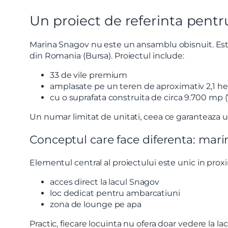
Un proiect de referinta pen
Marina Snagov nu este un ansamblu obisnuit. Este
din Romania (Bursa). Proiectul include:
33 de vile premium
amplasate pe un teren de aproximativ 2,1 he
cu o suprafata construita de circa 9.700 mp (
Un numar limitat de unitati, ceea ce garanteaza u
Conceptul care face diferenta: mari
Elementul central al proiectului este unic in prox
acces direct la lacul Snagov
loc dedicat pentru ambarcatiuni
zona de lounge pe apa
Practic, fiecare locuinta nu ofera doar vedere la la