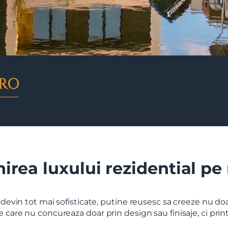
irea luxului rezidential pe
 devin tot mai sofisticate, putine reusesc sa creeze nu do
care nu concureaza doar prin design sau finisaje, ci printr