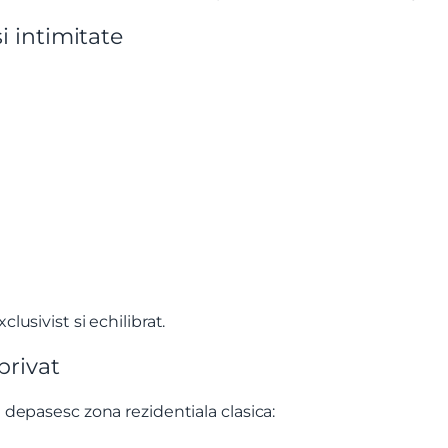
i intimitate
Vreau sa fiu contactat
lusivist si echilibrat.
privat
e depasesc zona rezidentiala clasica: