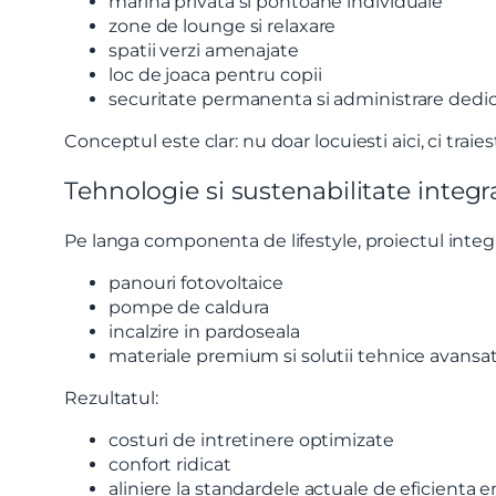
marina privata si pontoane individuale
zone de lounge si relaxare
Mesaj
spatii verzi amenajate
loc de joaca pentru copii
securitate permanenta si administrare dedi
Conceptul este clar: nu doar locuiesti aici, ci traiest
Tehnologie si sustenabilitate integr
Am citi
Sunt d
Pe langa componenta de lifestyle, proiectul integ
panouri fotovoltaice
pompe de caldura
incalzire in pardoseala
materiale premium si solutii tehnice avansa
Rezultatul:
costuri de intretinere optimizate
confort ridicat
aliniere la standardele actuale de eficienta 