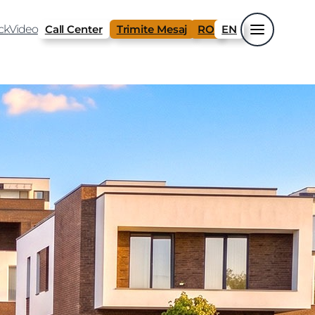
ck
Video
Call Center
Trimite Mesaj
RO
EN