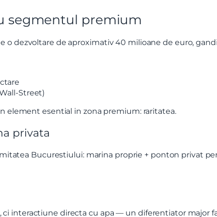
tru segmentul premium
 o dezvoltare de aproximativ 40 milioane de euro, gandit
ctare
Wall-Street)
n element esential in zona premium: raritatea.
na privata
imitatea Bucurestiului: marina proprie + ponton privat pen
c, ci interactiune directa cu apa — un diferentiator major fa