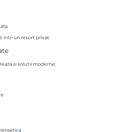
cata
i intr-un resort privat.
ate
t si sunt de acord cu
termenii si conditiile
SudRezidential.ro
e acord cu
prelucrarea datelor cu caracter personal
reaza si solutii moderne:
te
energetica