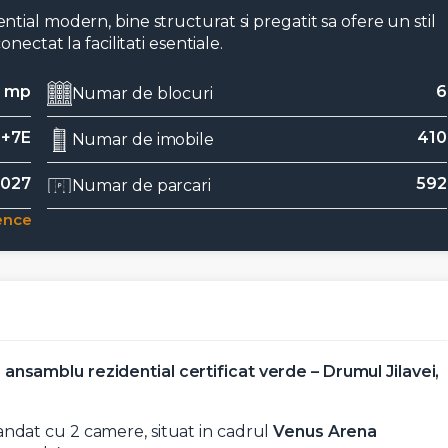
ial modern, bine structurat si pregatit sa ofere un stil
nectat la facilitati esentiale.
7 mp
6
Numar de blocuri
+7E
410
Numar de imobile
2027
592
Numar de parcari
ence
samblu rezidential certificat verde – Drumul Jilavei,
dat cu 2 camere, situat in cadrul
Venus Arena