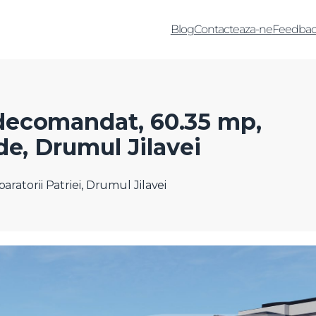
Blog
Contacteaza-ne
Feedbac
decomandat, 60.35 mp,
de, Drumul Jilavei
ratorii Patriei, Drumul Jilavei