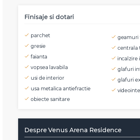
Mesaj
Finisaje si dotari
parchet
geamuri 
gresie
centrala 
Am citi
faianta
incalzire
Sunt d
vopsea lavabila
glafuri in
usi de interior
glafuri e
usa metalica antiefractie
videoint
obiecte sanitare
Despre Venus Arena Residence