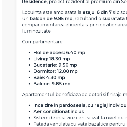
Residence
, proiect rezidential premium din Se
Locuinta este amplasata la
etajul 6 din 7
si dis
un
balcon de 9.85 mp
, rezultand o
suprafata 
compartimentarea eficienta si prin pozitionarea 
luminozitate.
Compartimentare:
Hol de acces: 6.40 mp
Living: 18.30 mp
Bucatarie: 9.50 mp
Dormitor: 12.00 mp
Baie: 4.30 mp
Balcon: 9.85 mp
Apartamentul beneficiaza de dotari si finisaje m
Incalzire in pardoseala, cu reglaj individu
Aer conditionat inclus
Sistem de incalzire centralizat la nivel de 
Fatada ventilata cu vata bazaltica pentru 