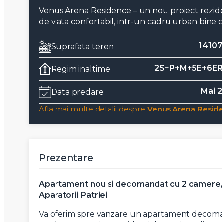
Venus Arena Residence – un nou proiect rezident
de viata confortabil, intr-un cadru urban bine co
1410
Suprafata teren
2S+P+M+5E+6ER
Regim inaltime
Mai 
Data predare
Afla mai multe detalii despre
Venus Arena Resid
Prezentare
Apartament nou si decomandat cu 2 camere, an
Aparatorii Patriei
Va oferim spre vanzare un apartament decoman