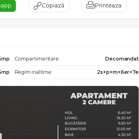
sapp
Copiază
Printeaza
5mp
Compartimentare:
Decomandat
5mp
Regim inaltime:
2s+p+m+6er+7e