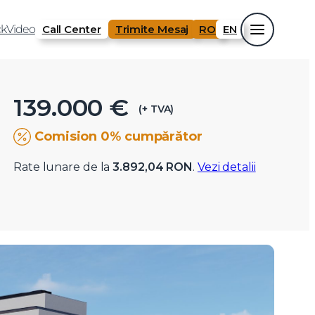
k
Video
Call Center
Trimite Mesaj
RO
EN
139.000 €
(+ TVA)
Comision 0% cumpărător
Rate lunare de la
3.892,04 RON
.
Vezi detalii