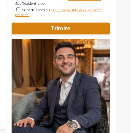
SudRezidential.ro
Sunt de acord cu
prelucrarea datelor cu caracter
personal
X