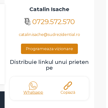
Catalin Isache
0729.572.570
catalin.isache@sudrezidential.ro
Programeaza vizionare
Distribuie linkul unui prieten
pe
Whatsapp
Copiază