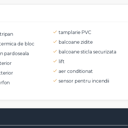
tamplarie PVC
tripan
balcoane zidite
termica de bloc
t si sunt de acord cu
termenii si conditiile
SudRezidential.ro
balcoane sticla securizata
 in pardoseala
e acord cu
prelucrarea datelor cu caracter personal
lift
terior
aer conditionat
xterior
sensor pentru incendii
erfon