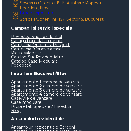
Soseaua Oltenitei 15-15 A, intrare Popesti-
Leordeni, Ilfov
Urban Expo Hub
Strada Pucheni, nr. 157, Sector 5, Bucuresti
Campanii si servicii speciale
Povestea SudRezidential
Castiga bani alaturi de noi
Campania Onoare si Respect
Campania “Candva acasa”
Plati esalonate
Catalog SudRezidential.ro
Catalog Case Modulare
Feedback
Imobiliare Bucuresti/Ilfov
Apartamente 1 camera de vanzare
Apartamente 2 camere de vanzare
Apartamente 3 camere de vanzare
Apartamente 4 camere de vanzare
Case/vile de vanzare
Case modulare
Proprietati Speciale / Investitii
Blog
Ansambluri rezidentiale
Ansambluri rezidentiale Berceni