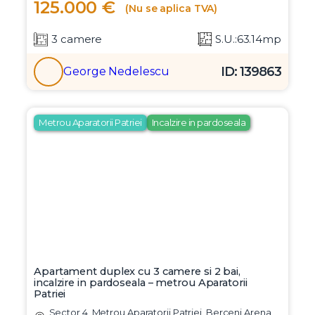
125.000 €
(Nu se aplica TVA)
3 camere
S.U.:63.14mp
ID: 139863
George Nedelescu
Metrou Aparatorii Patriei
Incalzire in pardoseala
Apartament duplex cu 3 camere si 2 bai,
incalzire in pardoseala – metrou Aparatorii
Patriei
Sector 4, Metrou Aparatorii Patriei, Berceni Arena,