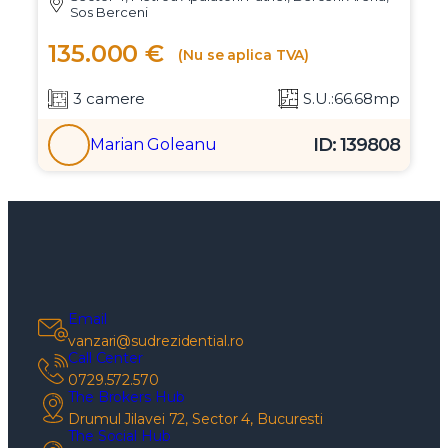
Sos Berceni
135.000 €
(Nu se aplica TVA)
3 camere
S.U.:66.68mp
ID: 139808
Marian Goleanu
Email
vanzari@sudrezidential.ro
Call Center
0729.572.570
The Brokers Hub
Drumul Jilavei 72, Sector 4, Bucuresti
The Social Hub