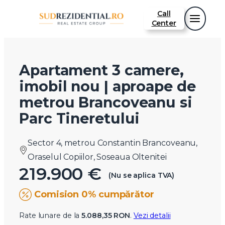
Call
Center
Apartament 3 camere,
imobil nou | aproape de
metrou Brancoveanu si
Parc Tineretului
Sector 4, metrou Constantin Brancoveanu,
Oraselul Copiilor, Soseaua Oltenitei
219.900 €
(Nu se aplica TVA)
Comision 0% cumpărător
Rate lunare de la
5.088,35 RON
.
Vezi detalii