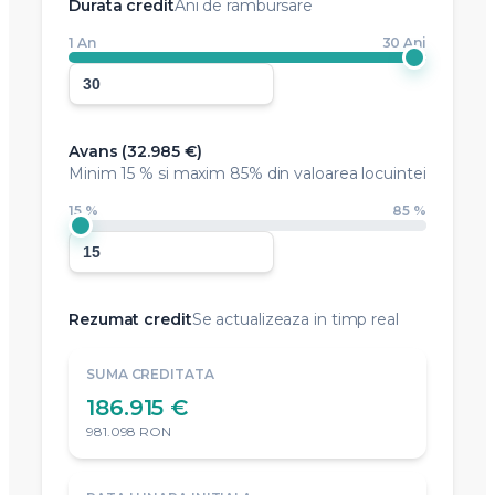
Durata credit
Ani de rambursare
1 An
30 Ani
Avans (
32.985 €
)
Minim
15 %
si maxim 85% din valoarea locuintei
15 %
85 %
Rezumat credit
Se actualizeaza in timp real
SUMA CREDITATA
186.915 €
981.098 RON