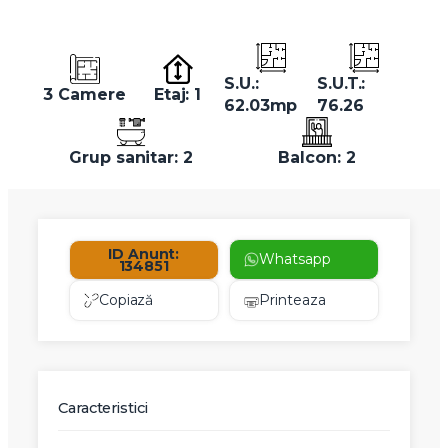
S.U.:
S.U.T.:
3 Camere
Etaj: 1
62.03mp
76.26
Grup sanitar: 2
Balcon: 2
ID Anunt:
Whatsapp
134851
Copiază
Printeaza
Caracteristici