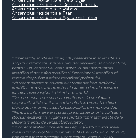
Ansambluri rezidentiale Metalurgiei
Ansambluri rezidentiale Dimitrie Leonida
Ansambluri rezidentiale Rahova
Ansambluri rezidentiale Titan
Ansambluri rezidentiale Aparatorii Patriei
*Informatiile, schitele si imaginile prezentate in acest site au
scop pur informativ si nu au caracter angajant, de orice natura,
pentru Sud Rezidential Real Estate SRL sau dezvoltatorii
imobiliari si pot suferi modificari. Dezvoltatorii imobiliari isi
rezerva dreptul de a aduce modificari proiectului
*Va recomandam sa studiati cu atentie schitele, proiectul
imobiliar, amplasamentul si vecinatatile, la locatia acestuia,
inaintea rezervarii/achizitiei oricarui imobil.
*De asemenea, este necesara verificarea, în prealabil, a
disponibilitatii de unitati locative, ofertele prezentate fiind
oferite doar in limita stocului disponibil la un moment dat.
*Pentru o informare exacta asupra situatiei unui imobil sau a
stocului existent, va rugam sa solicitati informatii exacte de la
Departamentul de Vanzari/Dezvoltator.
*In conformitate cu prevederile Legii 141/2025 privind unele
măsuri fiscal-bugetare, publicata in M.O. nr. 699 din 25.07.2025,
prin care a fost modificată și completată Legea 227/2015