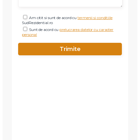
Nume
Am citit si sunt de acord cu
termenii si conditiile
Telefon
SudRezidential.ro
Sunt de acord cu
prelucrarea datelor cu caracter
personal
Email
Mesaj
Am citit si sunt de acord cu
termenii si conditiile
SudRezidential.ro
Sunt de acord cu
prelucrarea datelor cu caracter personal