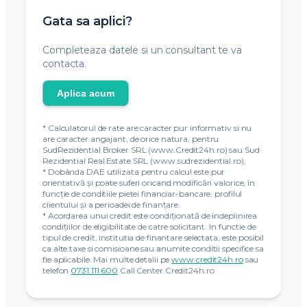
Gata sa aplici?
Completeaza datele si un consultant te va
contacta.
Aplica acum
* Calculatorul de rate are caracter pur informativ si nu
are caracter angajant, de orice natura, pentru
SudRezidential Broker SRL (www.Credit24h.ro) sau Sud
Rezidential Real Estate SRL (www.sudrezidential.ro);
* Dobânda DAE utilizata pentru calcul este pur
orientativă și poate suferi oricand modificări valorice, în
funcție de conditiile pietei financiar-bancare, profilul
clientului și a perioadei de finanțare.
* Acordarea unui credit este condiţionată de îndeplinirea
condiţiilor de eligibilitate de catre solicitant. In functie de
tipul de credit, institutia de finantare selectata, este posibil
ca alte taxe si comisioane sau anumite conditii specifice sa
fie aplicabile. Mai multe detalii pe
www.credit24h.ro
sau
telefon
0731.111.600
Call Center Credit24h.ro