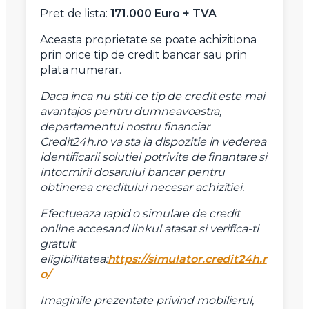
Mesaj
Pret de lista:
171.000 Euro + TVA
Aceasta proprietate se poate achizitiona
prin orice tip de credit bancar sau prin
plata numerar.
Daca inca nu stiti ce tip de credit este mai
Am citit si sunt de acord cu
termenii si conditiile
SudRezidential.ro
avantajos pentru dumneavoastra,
Sunt de acord cu
prelucrarea datelor cu caracter personal
departamentul nostru financiar
Credit24h.ro va sta la dispozitie in vederea
identificarii solutiei potrivite de finantare si
intocmirii dosarului bancar pentru
obtinerea creditului necesar achizitiei.
Efectueaza rapid o simulare de credit
online accesand linkul atasat si verifica-ti
gratuit
eligibilitatea:
https://simulator.credit24h.r
o/
Imaginile prezentate privind mobilierul,