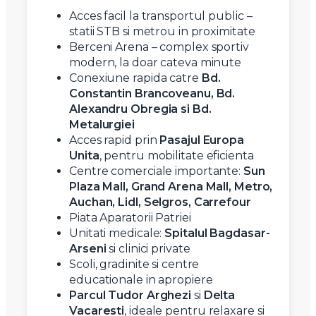
Acces facil la transportul public –
statii STB si metrou in proximitate
Berceni Arena – complex sportiv
modern, la doar cateva minute
Conexiune rapida catre
Bd.
Constantin Brancoveanu, Bd.
Alexandru Obregia si Bd.
Metalurgiei
Acces rapid prin
Pasajul Europa
Unita
, pentru mobilitate eficienta
Centre comerciale importante:
Sun
Plaza Mall, Grand Arena Mall, Metro,
Auchan, Lidl, Selgros, Carrefour
Piata Aparatorii Patriei
Unitati medicale:
Spitalul Bagdasar-
Arseni
si clinici private
Scoli, gradinite si centre
educationale in apropiere
Parcul Tudor Arghezi
si
Delta
Vacaresti
, ideale pentru relaxare si