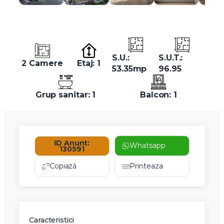
S.U.:
S.U.T.:
2 Camere
Etaj: 1
53.35mp
96.95
Grup sanitar: 1
Balcon: 1
ID Anunt:
Whatsapp
130591
Copiază
Printeaza
Caracteristici