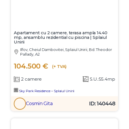
Apartament cu 2 camere, terasa ampla 14.40
mp, ansamblu rezidential cu piscina | Splaiul
Unirii
Ilfov, Cheiul Dambovitei, Splaiul Unirii, Bd. Theodor
Pallady, A2
104.500 €
(+ TVA)
2 camere
S.U.:55.4mp
Sky Park Residence – Splaiul Unirii
ID: 140448
Cosmin Gita