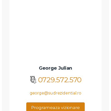
George Julian
0729.572.570
george@sudrezidential.ro
Programeaza vizionare