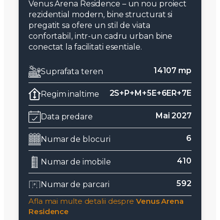
Venus Arena Residence – un nou proiect
rezidential modern, bine structurat si
pregatit sa ofere un stil de viata
confortabil, intr-un cadru urban bine
conectat la facilitati esentiale.
14107 mp
Suprafata teren
2S+P+M+5E+6ER+7E
Regim inaltime
Mai 2027
Data predare
6
Numar de blocuri
410
Numar de imobile
592
Numar de parcari
Afla mai multe detalii despre
Venus Arena
Residence