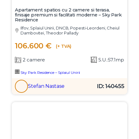
Apartament spatios cu 2 camere si terasa,
finisaje premium si facilitati moderne – Sky Park
Residence
Ilfov, Splaiul Unirii, DNCB, Popesti-Leordeni, Cheiul
Dambovitei, Theodor Pallady
106.600 €
(+ TVA)
2 camere
S.U.:57.1mp
Sky Park Residence – Splaiul Unirii
ID: 140455
Stefan Nastase