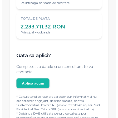
Pe intreaga perioada de creditare
TOTAL DE PLATA
2.233.711,32 RON
Principal + dobanda
Gata sa aplici?
Completeaza datele si un consultant te va
contacta.
Aplica acum
* Calculatorul de rate are caracter pur informativ si nu
are caracter angajant, de orice natura, pentru
SudRezidential Broker SRL (www.Credit24h.ro) sau Sud
Rezidential Real Estate SRL (www.sudrezidential.ro);
* Dobânda DAE utilizata pentru calcul este pur
orientativă și poate suferi oricand modificări valorice, în