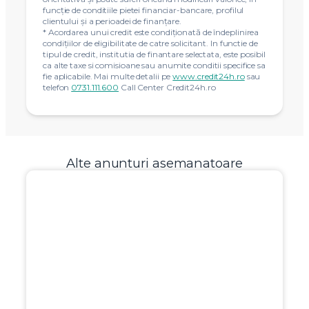
funcție de conditiile pietei financiar-bancare, profilul
clientului și a perioadei de finanțare.
* Acordarea unui credit este condiţionată de îndeplinirea
condiţiilor de eligibilitate de catre solicitant. In functie de
tipul de credit, institutia de finantare selectata, este posibil
ca alte taxe si comisioane sau anumite conditii specifice sa
fie aplicabile. Mai multe detalii pe
www.credit24h.ro
sau
telefon
0731.111.600
Call Center Credit24h.ro
Alte anunturi asemanatoare