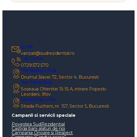
Email
vanzari@sudrezidential.ro
Call Center
0729.572.570
The Brokers Hub
Drumul Jilavei 72, Sector 4, Bucuresti
The Social Hub
Soseaua Oltenitei 15-15 A, intrare Popesti-
Leordeni, Ilfov
Urban Expo Hub
Strada Pucheni, nr. 157, Sector 5, Bucuresti
Campanii si servicii speciale
Povestea SudRezidential
Castiga bani alaturi de noi
Campania Onoare si Respect
Campania “Candva acasa”