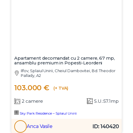
Apartament decomandat cu 2 camere, 67 mp,
ansamblu premium in Popesti-Leordeni
Ilfov, Splaiul Unirii, Cheiul Dambovitei, Bd. Theodor
Pallady, A2
103.000 €
(+ TVA)
2 camere
S.U.:57.1mp
Sky Park Residence – Splaiul Unirii
ID: 140420
Anca Vasile