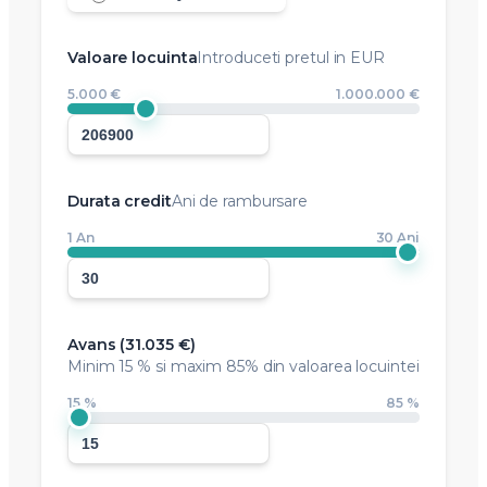
Valoare locuinta
Introduceti pretul in EUR
5.000 €
1.000.000 €
Durata credit
Ani de rambursare
1 An
30 Ani
Avans (
31.035 €
)
Minim
15 %
si maxim 85% din valoarea locuintei
15 %
85 %