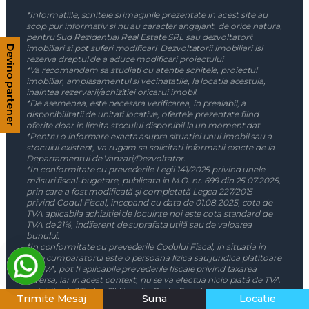
*Informatiile, schitele si imaginile prezentate in acest site au
scop pur informativ si nu au caracter angajant, de orice natura,
pentru Sud Rezidential Real Estate SRL sau dezvoltatorii
imobiliari si pot suferi modificari. Dezvoltatorii imobiliari isi
Devino partener
rezerva dreptul de a aduce modificari proiectului
*Va recomandam sa studiati cu atentie schitele, proiectul
imobiliar, amplasamentul si vecinatatile, la locatia acestuia,
inaintea rezervarii/achizitiei oricarui imobil.
*De asemenea, este necesara verificarea, în prealabil, a
disponibilitatii de unitati locative, ofertele prezentate fiind
oferite doar in limita stocului disponibil la un moment dat.
*Pentru o informare exacta asupra situatiei unui imobil sau a
stocului existent, va rugam sa solicitati informatii exacte de la
Departamentul de Vanzari/Dezvoltator.
*In conformitate cu prevederile Legii 141/2025 privind unele
măsuri fiscal-bugetare, publicata in M.O. nr. 699 din 25.07.2025,
prin care a fost modificată și completată Legea 227/2015
privind Codul Fiscal, incepand cu data de 01.08.2025, cota de
TVA aplicabila achizitiei de locuinte noi este cota standard de
TVA de 21%, indiferent de suprafața utilă sau de valoarea
bunului.
*In conformitate cu prevederile Codului Fiscal, in situatia in
care cumparatorul este o persoana fizica sau juridica platitoare
de TVA, pot fi aplicabile prevederile fiscale privind taxarea
inversa, iar in acest context, nu se va efectua nicio plată de TVA
potrivit art. 331 alin. (2) lit. g din Codul Fiscal.
Trimite Mesaj
Suna
Locatie
Nota:
Pretul afisat plus TVA-ul de 21% sau prevederile privind