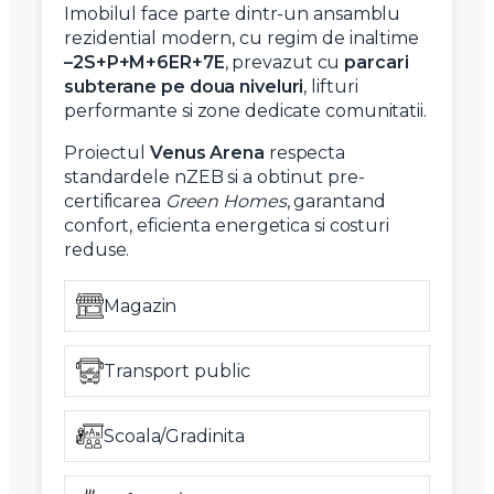
Imobilul face parte dintr-un ansamblu
rezidential modern, cu regim de inaltime
–2S+P+M+6ER+7E
, prevazut cu
parcari
subterane pe doua niveluri
, lifturi
performante si zone dedicate comunitatii.
Proiectul
Venus Arena
respecta
standardele nZEB si a obtinut pre-
certificarea
Green Homes
, garantand
confort, eficienta energetica si costuri
reduse.
Magazin
Transport public
Scoala/Gradinita