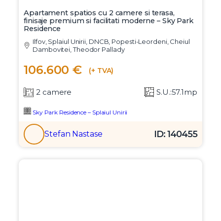
Apartament spatios cu 2 camere si terasa,
finisaje premium si facilitati moderne – Sky Park
Residence
Ilfov, Splaiul Unirii, DNCB, Popesti-Leordeni, Cheiul
Dambovitei, Theodor Pallady
106.600 €
(+ TVA)
2 camere
S.U.:57.1mp
Sky Park Residence – Splaiul Unirii
ID: 140455
Stefan Nastase