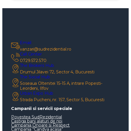
Email
vanzari@sudrezidential.ro
Call Center
0729.572.570
The Brokers Hub
Drumul Jilavei 72, Sector 4, Bucuresti
The Social Hub
Soseaua Oltenitei 15-15 A, intrare Popesti-
Leordeni, Ilfov
Urban Expo Hub
Strada Pucheni, nr. 157, Sector 5, Bucuresti
Campanii si servicii speciale
Povestea SudRezidential
Castiga bani alaturi de noi
Campania Onoare si Respect
Campania “Candva acasa”