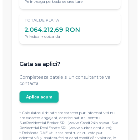
Pe intreaga perioada de creditare
TOTAL DE PLATA
2.064.212,69 RON
Principal + dobanda
Gata sa aplici?
Completeaza datele si un consultant te va
contacta.
Aplica acum
* Calculatorul de rate are caracter pur informativ si nu
are caracter angajant, de orice natura, pentru
SudRezidential Broker SRL (www.Credit24h.ro) sau Sud
Rezidential Real Estate SRL (www.sudrezidential.ro);
* Dobânda DAE utilizata pentru calcul este pur
orientativă și poate suferi oricand modificări valorice, în