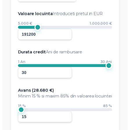
Valoare locuinta
Introduceti pretul in EUR
5.000 €
1.000.000 €
Durata credit
Ani de rambursare
1 An
30 Ani
Avans (
28.680 €
)
Minim
15 %
si maxim 85% din valoarea locuintei
15 %
85 %