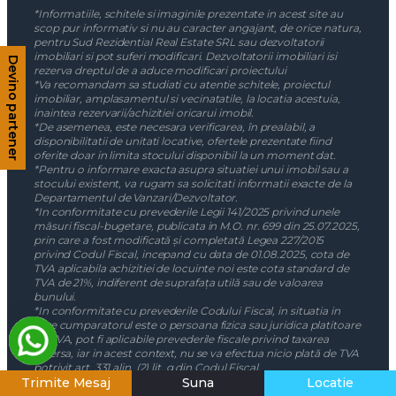
*Informatiile, schitele si imaginile prezentate in acest site au
scop pur informativ si nu au caracter angajant, de orice natura,
pentru Sud Rezidential Real Estate SRL sau dezvoltatorii
imobiliari si pot suferi modificari. Dezvoltatorii imobiliari isi
Devino partener
rezerva dreptul de a aduce modificari proiectului
*Va recomandam sa studiati cu atentie schitele, proiectul
imobiliar, amplasamentul si vecinatatile, la locatia acestuia,
inaintea rezervarii/achizitiei oricarui imobil.
*De asemenea, este necesara verificarea, în prealabil, a
disponibilitatii de unitati locative, ofertele prezentate fiind
oferite doar in limita stocului disponibil la un moment dat.
*Pentru o informare exacta asupra situatiei unui imobil sau a
stocului existent, va rugam sa solicitati informatii exacte de la
Departamentul de Vanzari/Dezvoltator.
*In conformitate cu prevederile Legii 141/2025 privind unele
măsuri fiscal-bugetare, publicata in M.O. nr. 699 din 25.07.2025,
prin care a fost modificată și completată Legea 227/2015
privind Codul Fiscal, incepand cu data de 01.08.2025, cota de
TVA aplicabila achizitiei de locuinte noi este cota standard de
TVA de 21%, indiferent de suprafața utilă sau de valoarea
bunului.
*In conformitate cu prevederile Codului Fiscal, in situatia in
care cumparatorul este o persoana fizica sau juridica platitoare
de TVA, pot fi aplicabile prevederile fiscale privind taxarea
inversa, iar in acest context, nu se va efectua nicio plată de TVA
potrivit art. 331 alin. (2) lit. g din Codul Fiscal.
Trimite Mesaj
Suna
Locatie
Nota:
Pretul afisat plus TVA-ul de 21% sau prevederile privind
taxarea inversa sunt aplicabile doar in masura in care, legislatia