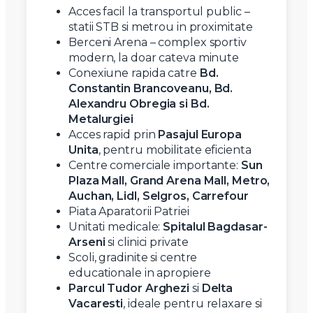
Acces facil la transportul public –
statii STB si metrou in proximitate
Berceni Arena – complex sportiv
modern, la doar cateva minute
Conexiune rapida catre
Bd.
Constantin Brancoveanu, Bd.
Alexandru Obregia si Bd.
Metalurgiei
Acces rapid prin
Pasajul Europa
Unita
, pentru mobilitate eficienta
Centre comerciale importante:
Sun
Plaza Mall, Grand Arena Mall, Metro,
Auchan, Lidl, Selgros, Carrefour
Piata Aparatorii Patriei
Unitati medicale:
Spitalul Bagdasar-
Arseni
si clinici private
Scoli, gradinite si centre
educationale in apropiere
Parcul Tudor Arghezi
si
Delta
Vacaresti
, ideale pentru relaxare si