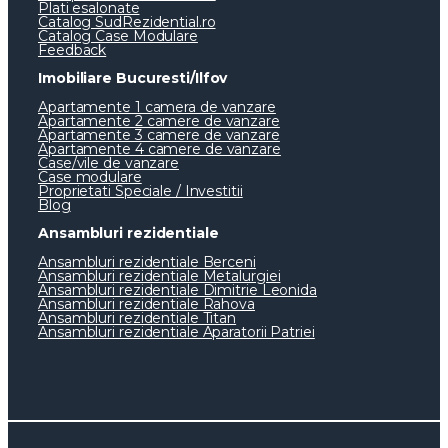
Plati esalonate
Catalog SudRezidential.ro
Catalog Case Modulare
Feedback
Imobiliare Bucuresti/Ilfov
Apartamente 1 camera de vanzare
Apartamente 2 camere de vanzare
Apartamente 3 camere de vanzare
Apartamente 4 camere de vanzare
Case/vile de vanzare
Case modulare
Proprietati Speciale / Investitii
Blog
Ansambluri rezidentiale
Ansambluri rezidentiale Berceni
Ansambluri rezidentiale Metalurgiei
Ansambluri rezidentiale Dimitrie Leonida
Ansambluri rezidentiale Rahova
Ansambluri rezidentiale Titan
Ansambluri rezidentiale Aparatorii Patriei