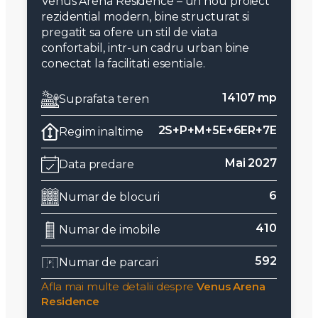
Venus Arena Residence – un nou proiect
rezidential modern, bine structurat si
pregatit sa ofere un stil de viata
confortabil, intr-un cadru urban bine
conectat la facilitati esentiale.
14107 mp
Suprafata teren
2S+P+M+5E+6ER+7E
Regim inaltime
Mai 2027
Data predare
6
Numar de blocuri
410
Numar de imobile
592
Numar de parcari
Afla mai multe detalii despre
Venus Arena
Residence