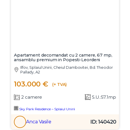
Apartament decomandat cu 2 camere, 67 mp,
ansamblu premium in Popesti-Leordeni
Ilfov, Splaiul Unirii, Cheiul Dambovitei, Bd. Theodor
Pallady, A2
103.000 €
(+ TVA)
2 camere
S.U.:57.1mp
Sky Park Residence – Splaiul Unirii
ID: 140420
Anca Vasile