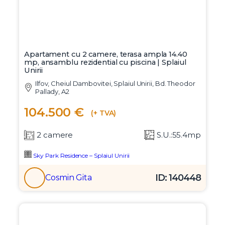
Apartament cu 2 camere, terasa ampla 14.40
mp, ansamblu rezidential cu piscina | Splaiul
Unirii
Ilfov, Cheiul Dambovitei, Splaiul Unirii, Bd. Theodor
Pallady, A2
104.500 €
(+ TVA)
2 camere
S.U.:55.4mp
Sky Park Residence – Splaiul Unirii
ID: 140448
Cosmin Gita