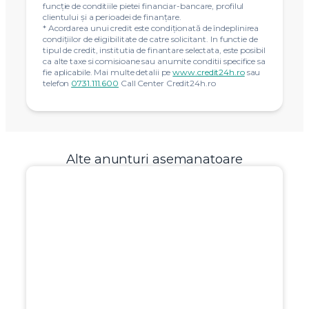
funcție de conditiile pietei financiar-bancare, profilul
clientului și a perioadei de finanțare.
* Acordarea unui credit este condiţionată de îndeplinirea
condiţiilor de eligibilitate de catre solicitant. In functie de
tipul de credit, institutia de finantare selectata, este posibil
ca alte taxe si comisioane sau anumite conditii specifice sa
fie aplicabile. Mai multe detalii pe
www.credit24h.ro
sau
telefon
0731.111.600
Call Center Credit24h.ro
Alte anunturi asemanatoare