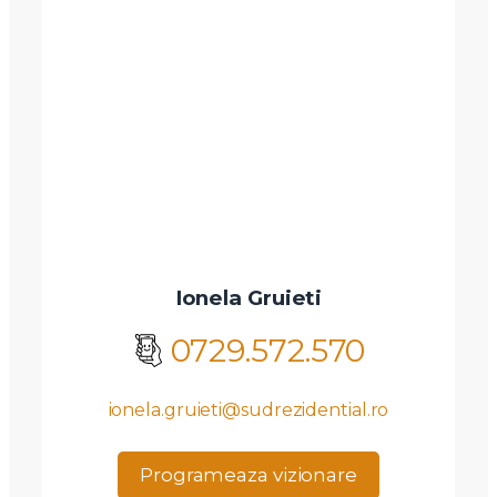
Ionela Gruieti
0729.572.570
ionela.gruieti@sudrezidential.ro
Programeaza vizionare