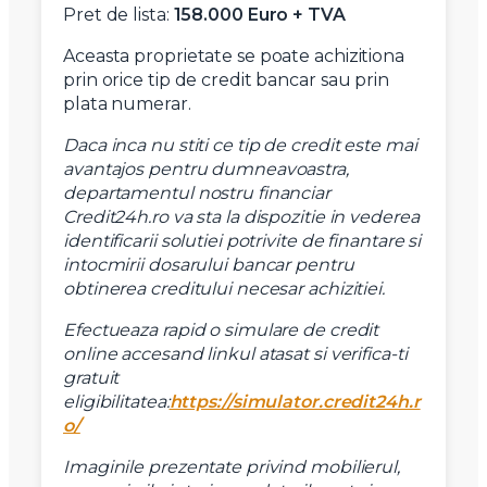
Mesaj
Pret de lista:
158.000 Euro + TVA
Aceasta proprietate se poate achizitiona
prin orice tip de credit bancar sau prin
plata numerar.
Daca inca nu stiti ce tip de credit este mai
Am citit si sunt de acord cu
termenii si conditiile
avantajos pentru dumneavoastra,
SudRezidential.ro
departamentul nostru financiar
Sunt de acord cu
prelucrarea datelor cu caracter personal
Credit24h.ro va sta la dispozitie in vederea
identificarii solutiei potrivite de finantare si
intocmirii dosarului bancar pentru
obtinerea creditului necesar achizitiei.
Efectueaza rapid o simulare de credit
online accesand linkul atasat si verifica-ti
gratuit
eligibilitatea:
https://simulator.credit24h.r
o/
Imaginile prezentate privind mobilierul,