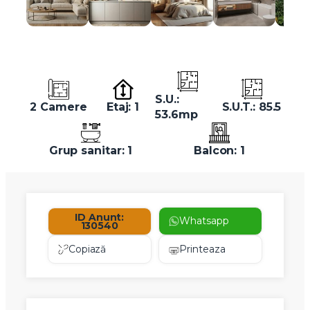
S.U.:
2 Camere
Etaj: 1
S.U.T.: 85.5
53.6mp
Grup sanitar: 1
Balcon: 1
ID Anunt:
Whatsapp
130540
Copiază
Printeaza