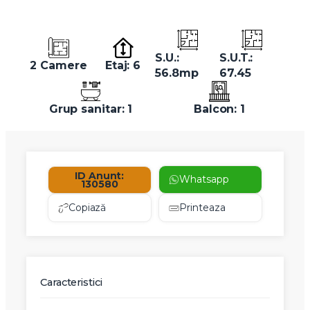
S.U.:
S.U.T.:
2 Camere
Etaj: 6
56.8mp
67.45
Grup sanitar: 1
Balcon: 1
ID Anunt:
Whatsapp
130580
Copiază
Printeaza
Caracteristici