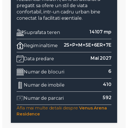
pregatit sa ofere un stil de viata
confortabil, intr-un cadru urban bine
conectat la facilitati esentiale.
14107 mp
Suprafata teren
2S+P+M+5E+6ER+7E
Regim inaltime
Mai 2027
Data predare
6
Numar de blocuri
410
Numar de imobile
592
Numar de parcari
Afla mai multe detalii despre
Venus Arena
Residence