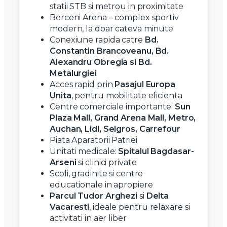
statii STB si metrou in proximitate
Berceni Arena – complex sportiv
modern, la doar cateva minute
Conexiune rapida catre
Bd.
Constantin Brancoveanu, Bd.
Alexandru Obregia si Bd.
Metalurgiei
Acces rapid prin
Pasajul Europa
Unita
, pentru mobilitate eficienta
Centre comerciale importante:
Sun
Plaza Mall, Grand Arena Mall, Metro,
Auchan, Lidl, Selgros, Carrefour
Piata Aparatorii Patriei
Unitati medicale:
Spitalul Bagdasar-
Arseni
si clinici private
Scoli, gradinite si centre
educationale in apropiere
Parcul Tudor Arghezi
si
Delta
Vacaresti
, ideale pentru relaxare si
activitati in aer liber