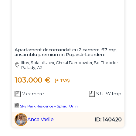
Apartament decomandat cu 2 camere, 67 mp,
ansamblu premium in Popesti-Leordeni
Ilfov, Splaiul Unirii, Cheiul Dambovitei, Bd. Theodor
Pallady, A2
103.000 €
(+ TVA)
2 camere
S.U.:57.1mp
Sky Park Residence – Splaiul Unirii
ID: 140420
Anca Vasile