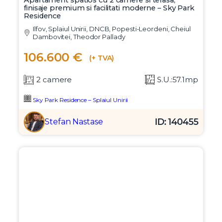
Apartament spatios cu 2 camere si terasa,
finisaje premium si facilitati moderne – Sky Park
Residence
Ilfov, Splaiul Unirii, DNCB, Popesti-Leordeni, Cheiul
Dambovitei, Theodor Pallady
106.600 €
(+ TVA)
2 camere
S.U.:57.1mp
Sky Park Residence – Splaiul Unirii
ID: 140455
Stefan Nastase