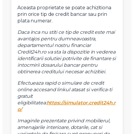
Mesaj
Aceasta proprietate se poate achizitiona
prin orice tip de credit bancar sau prin
plata numerar.
Daca inca nu stiti ce tip de credit este mai
avantajos pentru dumneavoastra,
Am citit si sunt de acord cu
termenii si conditiile
departamentul nostru financiar
SudRezidential.ro
Credit24h.ro va sta la dispozitie in vederea
Sunt de acord cu
prelucrarea datelor cu caracter personal
identificarii solutiei potrivite de finantare si
intocmirii dosarului bancar pentru
obtinerea creditului necesar achizitiei.
Efectueaza rapid o simulare de credit
online accesand linkul atasat si verifica-ti
gratuit
eligibilitatea:
https://simulator.credit24h.r
o/
Imaginile prezentate privind mobilierul,
amenajarile interioare, dotarile, cat si
variantele de finisare sunt propuneri de