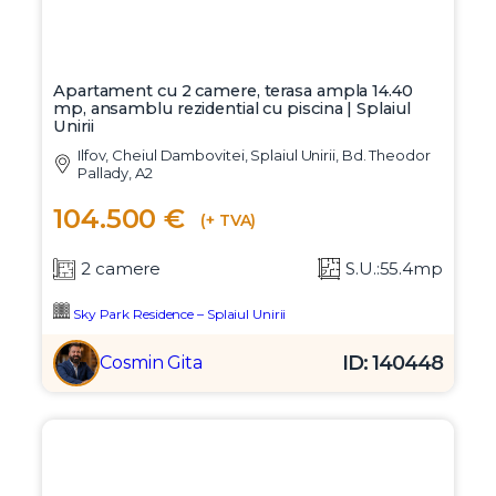
Apartament cu 2 camere, terasa ampla 14.40
mp, ansamblu rezidential cu piscina | Splaiul
Unirii
Ilfov, Cheiul Dambovitei, Splaiul Unirii, Bd. Theodor
Pallady, A2
104.500 €
(+ TVA)
2 camere
S.U.:55.4mp
Sky Park Residence – Splaiul Unirii
ID: 140448
Cosmin Gita