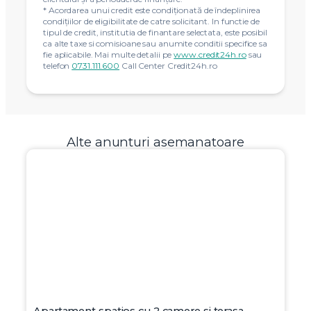
* Acordarea unui credit este condiţionată de îndeplinirea
condiţiilor de eligibilitate de catre solicitant. In functie de
tipul de credit, institutia de finantare selectata, este posibil
ca alte taxe si comisioane sau anumite conditii specifice sa
fie aplicabile. Mai multe detalii pe
www.credit24h.ro
sau
telefon
0731.111.600
Call Center Credit24h.ro
Alte anunturi asemanatoare