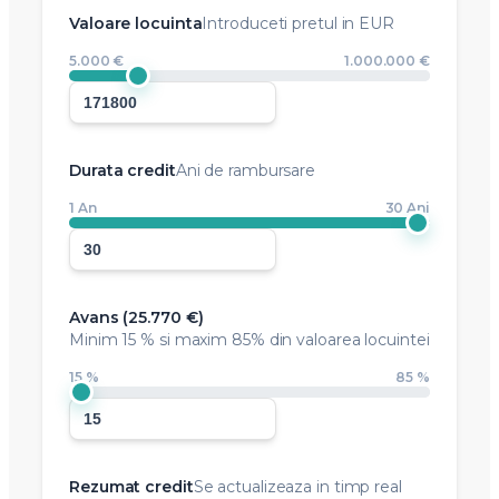
Valoare locuinta
Introduceti pretul in EUR
5.000 €
1.000.000 €
Durata credit
Ani de rambursare
1 An
30 Ani
Avans (
25.770 €
)
Minim
15 %
si maxim 85% din valoarea locuintei
15 %
85 %
Rezumat credit
Se actualizeaza in timp real