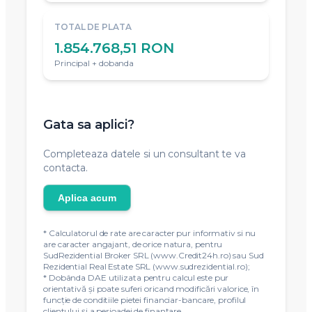
TOTAL DE PLATA
1.854.768,51 RON
Principal + dobanda
Gata sa aplici?
Completeaza datele si un consultant te va
contacta.
Aplica acum
* Calculatorul de rate are caracter pur informativ si nu
are caracter angajant, de orice natura, pentru
SudRezidential Broker SRL (www.Credit24h.ro) sau Sud
Rezidential Real Estate SRL (www.sudrezidential.ro);
* Dobânda DAE utilizata pentru calcul este pur
orientativă și poate suferi oricand modificări valorice, în
funcție de conditiile pietei financiar-bancare, profilul
clientului și a perioadei de finanțare.