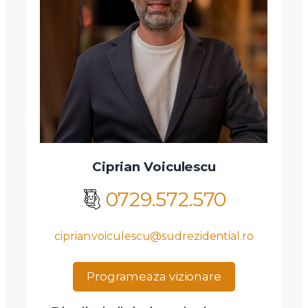
Ciprian Voiculescu
0729.572.570
ciprian.voiculescu@sudrezidential.ro
Programeaza vizionare