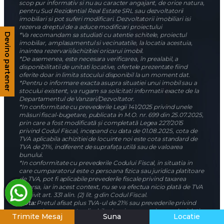
scop pur informativ si nu au caracter angajant, de orice natura,
pentru Sud Rezidential Real Estate SRL sau dezvoltatorii
imobiliari si pot suferi modificari. Dezvoltatorii imobiliari isi
rezerva dreptul de a aduce modificari proiectului
*Va recomandam sa studiati cu atentie schitele, proiectul
Devino partener
imobiliar, amplasamentul si vecinatatile, la locatia acestuia,
inaintea rezervarii/achizitiei oricarui imobil.
*De asemenea, este necesara verificarea, în prealabil, a
disponibilitatii de unitati locative, ofertele prezentate fiind
oferite doar in limita stocului disponibil la un moment dat.
*Pentru o informare exacta asupra situatiei unui imobil sau a
stocului existent, va rugam sa solicitati informatii exacte de la
Departamentul de Vanzari/Dezvoltator.
*In conformitate cu prevederile Legii 141/2025 privind unele
măsuri fiscal-bugetare, publicata in M.O. nr. 699 din 25.07.2025,
prin care a fost modificată și completată Legea 227/2015
privind Codul Fiscal, incepand cu data de 01.08.2025, cota de
TVA aplicabila achizitiei de locuinte noi este cota standard de
TVA de 21%, indiferent de suprafața utilă sau de valoarea
bunului.
*In conformitate cu prevederile Codului Fiscal, in situatia in
care cumparatorul este o persoana fizica sau juridica platitoare
de TVA, pot fi aplicabile prevederile fiscale privind taxarea
inversa, iar in acest context, nu se va efectua nicio plată de TVA
potrivit art. 331 alin. (2) lit. g din Codul Fiscal.
Nota:
Pretul afisat plus TVA-ul de 21% sau prevederile privind
taxarea inversa sunt aplicabile doar in masura in care, legislatia
Trimite Mesaj
Suna
Locatie
fiscala existenta se va mentine pana la data achizitiei/predarii