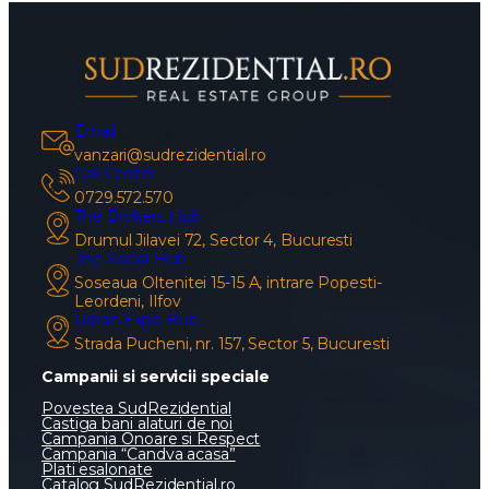
Email
vanzari@sudrezidential.ro
Call Center
0729.572.570
The Brokers Hub
Drumul Jilavei 72, Sector 4, Bucuresti
The Social Hub
Soseaua Oltenitei 15-15 A, intrare Popesti-
Leordeni, Ilfov
Urban Expo Hub
Strada Pucheni, nr. 157, Sector 5, Bucuresti
Campanii si servicii speciale
Povestea SudRezidential
Castiga bani alaturi de noi
Campania Onoare si Respect
Campania “Candva acasa”
Plati esalonate
Catalog SudRezidential.ro