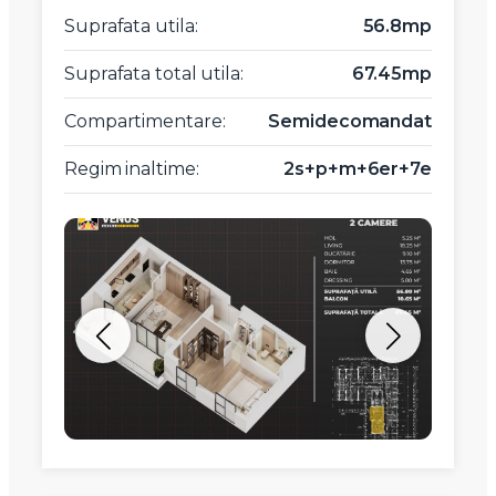
Suprafata utila:
56.8mp
Suprafata total utila:
67.45mp
Compartimentare:
Semidecomandat
Regim inaltime:
2s+p+m+6er+7e