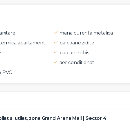
anitare
mana curenta metalica
 termica apartament
balcoane zidite
t si sunt de acord cu
termenii si conditiile
SudRezidential.ro
e
balcon inchis
e acord cu
prelucrarea datelor cu caracter personal
aer conditionat
e PVC
at si utilat, zona Grand Arena Mall | Sector 4,