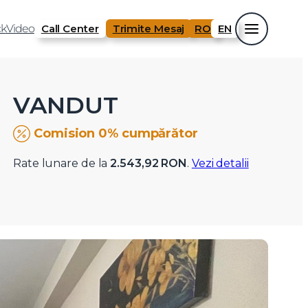
k
Video
Call Center
Trimite Mesaj
RO
EN
VANDUT
Comision 0% cumpărător
Rate lunare de la
2.543,92 RON
.
Vezi detalii