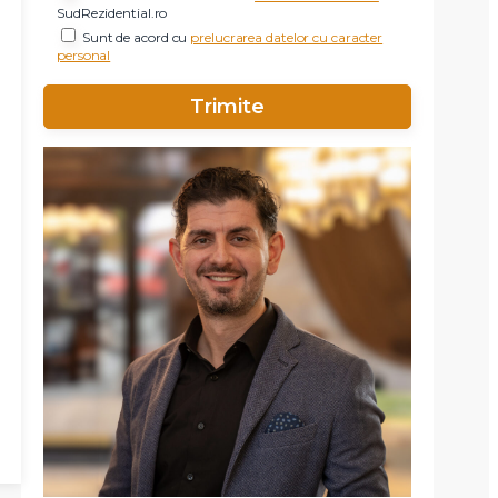
SudRezidential.ro
Sunt de acord cu
prelucrarea datelor cu caracter
personal
X