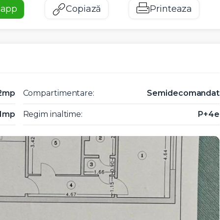
sapp
Copiază
Printeaza
12mp
Compartimentare:
Semidecomandat
61mp
Regim inaltime:
P+4e