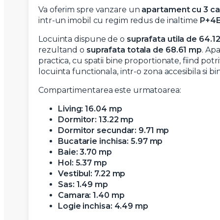
Va oferim spre vanzare un
apartament cu 3 c
intr-un imobil cu regim redus de inaltime
P+4
Locuinta dispune de o
suprafata utila de 64.1
rezultand o
suprafata totala de 68.61 mp
. Ap
practica, cu spatii bine proportionate, fiind potri
locuinta functionala, intr-o zona accesibila si bi
Compartimentarea este urmatoarea:
Living: 16.04 mp
Dormitor: 13.22 mp
Dormitor secundar: 9.71 mp
Bucatarie inchisa: 5.97 mp
Baie: 3.70 mp
Hol: 5.37 mp
Vestibul: 7.22 mp
Sas: 1.49 mp
Camara: 1.40 mp
Logie inchisa: 4.49 mp