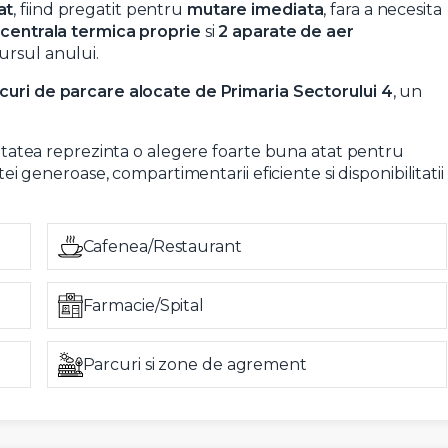
at
, fiind pregatit pentru
mutare imediata
, fara a necesita
e
centrala termica proprie
si
2 aparate de aer
ursul anului.
curi de parcare alocate de Primaria Sectorului 4
, un
rietatea reprezinta o alegere foarte buna atat pentru
etei generoase, compartimentarii eficiente si disponibilitatii
Cafenea/Restaurant
Farmacie/Spital
Parcuri si zone de agrement