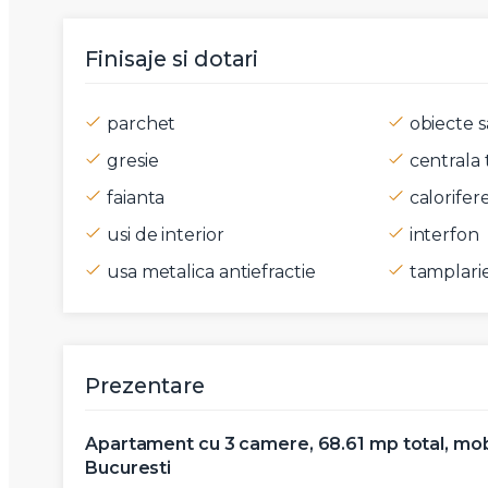
Mesaj
Finisaje si dotari
parchet
obiecte s
gresie
centrala
Am citi
faianta
calorifer
Sunt d
usi de interior
interfon
usa metalica antiefractie
tamplari
Prezentare
Apartament cu 3 camere, 68.61 mp total, mobil
Bucuresti