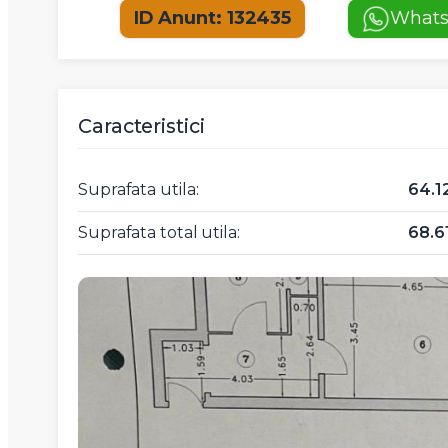
ID Anunt: 132435
What
Caracteristici
Suprafata utila:
64.
Suprafata total utila:
68.