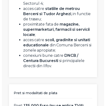
Sectorul 4;
acces catre
statiile de metrou
Berceni si Tudor Arghezi
, in functie
de traseu;
proximitate fata de
magazine,
supermarketuri, farmacii si servicii
locale
;
acces catre
scoli, gradinite si unitati
educationale
din Comuna Berceni si
zonele apropiate;
conexiuni bune catre
DNCB /
Centura Bucuresti
si principalele
directii din Ilfov.
Pret si modalitati de plata
Pret:
135.000 Euro (nu se aplica TVA)