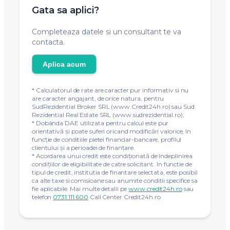
Gata sa aplici?
Completeaza datele si un consultant te va
contacta.
Aplica acum
* Calculatorul de rate are caracter pur informativ si nu
are caracter angajant, de orice natura, pentru
SudRezidential Broker SRL (www.Credit24h.ro) sau Sud
Rezidential Real Estate SRL (www.sudrezidential.ro);
* Dobânda DAE utilizata pentru calcul este pur
orientativă și poate suferi oricand modificări valorice, în
funcție de conditiile pietei financiar-bancare, profilul
clientului și a perioadei de finanțare.
* Acordarea unui credit este condiţionată de îndeplinirea
condiţiilor de eligibilitate de catre solicitant. In functie de
tipul de credit, institutia de finantare selectata, este posibil
ca alte taxe si comisioane sau anumite conditii specifice sa
fie aplicabile. Mai multe detalii pe
www.credit24h.ro
sau
telefon
0731.111.600
Call Center Credit24h.ro