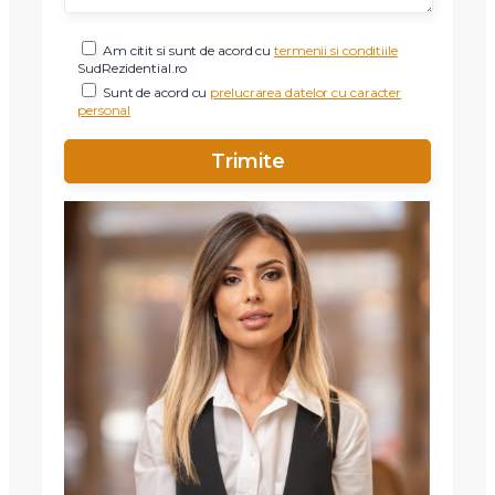
Telefon
Am citit si sunt de acord cu
termenii si conditiile
SudRezidential.ro
Sunt de acord cu
prelucrarea datelor cu caracter
Email
personal
Mesaj
Am citit si sunt de acord cu
termenii si conditiile
SudRezidential.ro
Sunt de acord cu
prelucrarea datelor cu caracter personal