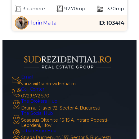
3 camere
92.70mp
330mp
ID: 103414
Florin Maita
Email
vanzari@sudrezidential.ro
Call Center
0729.572.570
The Brokers Hub
Drumul Jilavei 72, Sector 4, Bucuresti
The Social Hub
Soseaua Oltenitei 15-15 A, intrare Popesti-
Leordeni, Ilfov
Urban Expo Hub
Strada Pucheni, nr. 157, Sector 5, Bucuresti