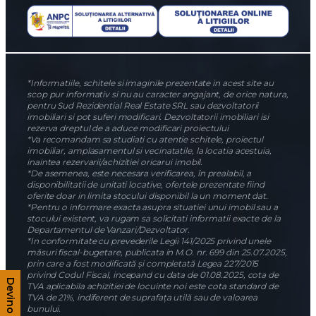
*Informatiile, schitele si imaginile prezentate in acest site au
scop pur informativ si nu au caracter angajant, de orice natura,
pentru Sud Rezidential Real Estate SRL sau dezvoltatorii
imobiliari si pot suferi modificari. Dezvoltatorii imobiliari isi
rezerva dreptul de a aduce modificari proiectului
*Va recomandam sa studiati cu atentie schitele, proiectul
imobiliar, amplasamentul si vecinatatile, la locatia acestuia,
inaintea rezervarii/achizitiei oricarui imobil.
*De asemenea, este necesara verificarea, în prealabil, a
disponibilitatii de unitati locative, ofertele prezentate fiind
oferite doar in limita stocului disponibil la un moment dat.
*Pentru o informare exacta asupra situatiei unui imobil sau a
stocului existent, va rugam sa solicitati informatii exacte de la
Departamentul de Vanzari/Dezvoltator.
*In conformitate cu prevederile Legii 141/2025 privind unele
măsuri fiscal-bugetare, publicata in M.O. nr. 699 din 25.07.2025,
prin care a fost modificată și completată Legea 227/2015
privind Codul Fiscal, incepand cu data de 01.08.2025, cota de
TVA aplicabila achizitiei de locuinte noi este cota standard de
TVA de 21%, indiferent de suprafața utilă sau de valoarea
bunului.