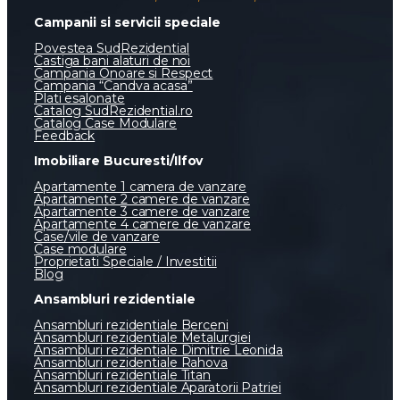
Campanii si servicii speciale
Povestea SudRezidential
Castiga bani alaturi de noi
Campania Onoare si Respect
Campania “Candva acasa”
Plati esalonate
Catalog SudRezidential.ro
Catalog Case Modulare
Feedback
Imobiliare Bucuresti/Ilfov
Apartamente 1 camera de vanzare
Apartamente 2 camere de vanzare
Apartamente 3 camere de vanzare
Apartamente 4 camere de vanzare
Case/vile de vanzare
Case modulare
Proprietati Speciale / Investitii
Blog
Ansambluri rezidentiale
Ansambluri rezidentiale Berceni
Ansambluri rezidentiale Metalurgiei
Ansambluri rezidentiale Dimitrie Leonida
Ansambluri rezidentiale Rahova
Ansambluri rezidentiale Titan
Ansambluri rezidentiale Aparatorii Patriei