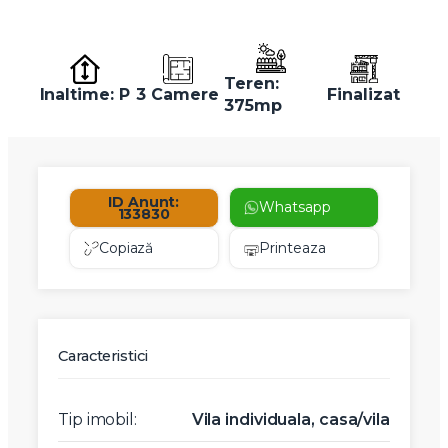
Teren:
Inaltime: P
3 Camere
Finalizat
375mp
ID Anunt:
Whatsapp
133830
Copiază
Printeaza
Caracteristici
Tip imobil:
Vila individuala, casa/vila