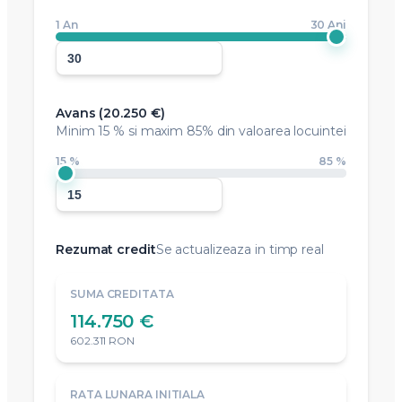
1 An
30 Ani
Avans (
20.250 €
)
Minim
15 %
si maxim 85% din valoarea locuintei
15 %
85 %
Rezumat credit
Se actualizeaza in timp real
SUMA CREDITATA
114.750 €
602.311 RON
RATA LUNARA INITIALA