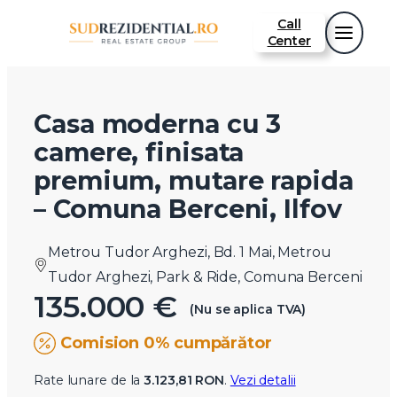
Call
Center
Casa moderna cu 3
camere, finisata
premium, mutare rapida
– Comuna Berceni, Ilfov
Metrou Tudor Arghezi, Bd. 1 Mai, Metrou
Tudor Arghezi, Park & Ride, Comuna Berceni
135.000 €
(Nu se aplica TVA)
Comision 0% cumpărător
Rate lunare de la
3.123,81 RON
.
Vezi detalii