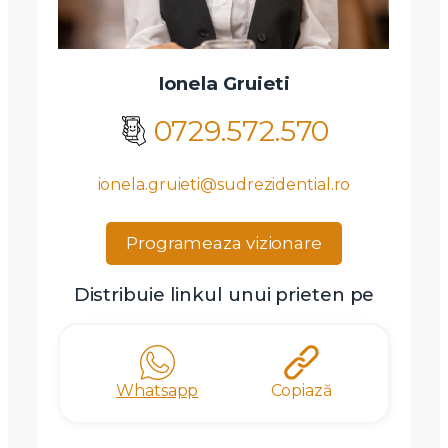
Ionela Gruieti
0729.572.570
ionela.gruieti@sudrezidential.ro
Programeaza vizionare
Distribuie linkul unui prieten pe
Whatsapp
Copiază