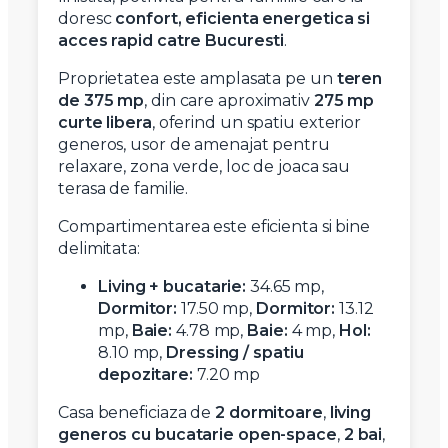
doresc
confort, eficienta energetica si
acces rapid catre Bucuresti
.
Proprietatea este amplasata pe un
teren
de 375 mp
, din care aproximativ
275 mp
curte libera
, oferind un spatiu exterior
generos, usor de amenajat pentru
relaxare, zona verde, loc de joaca sau
terasa de familie.
Compartimentarea este eficienta si bine
delimitata:
Living + bucatarie:
34.65 mp,
Dormitor:
17.50 mp,
Dormitor:
13.12
mp,
Baie:
4.78 mp,
Baie:
4 mp,
Hol:
8.10 mp,
Dressing / spatiu
depozitare:
7.20 mp
Casa beneficiaza de
2 dormitoare
,
living
generos cu bucatarie open-space
,
2 bai
,