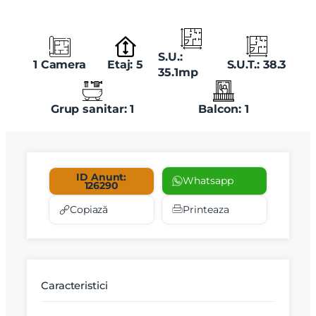
S.U.:
1 Camera
Etaj: 5
S.U.T.: 38.3
35.1mp
Grup sanitar: 1
Balcon: 1
ID Anunt:
Whatsapp
126290
Copiază
Printeaza
Caracteristici