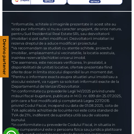
*Informatiile, schitele si imaginile prezentate in acest site au
scop pur informativ si nu au caracter angajant, de orice natura,
pentru Sud Rezidential Real Estate SRL sau dezvoltatorii
imobiliari si pot suferi modificari. Dezvoltatorii imobiliari isi
Devino partener
rezerva dreptul de a aduce modificari proiectului
*Va recomandam sa studiati cu atentie schitele, proiectul
imobiliar, amplasamentul si vecinatatile, la locatia acestuia,
inaintea rezervarii/achizitiei oricarui imobil.
*De asemenea, este necesara verificarea, în prealabil, a
disponibilitatii de unitati locative, ofertele prezentate fiind
oferite doar in limita stocului disponibil la un moment dat.
*Pentru o informare exacta asupra situatiei unui imobil sau a
stocului existent, va rugam sa solicitati informatii exacte de la
Departamentul de Vanzari/Dezvoltator.
*In conformitate cu prevederile Legii 141/2025 privind unele
măsuri fiscal-bugetare, publicata in M.O. nr. 699 din 25.07.2025,
prin care a fost modificată și completată Legea 227/2015
privind Codul Fiscal, incepand cu data de 01.08.2025, cota de
TVA aplicabila achizitiei de locuinte noi este cota standard de
TVA de 21%, indiferent de suprafața utilă sau de valoarea
bunului.
*In conformitate cu prevederile Codului Fiscal, in situatia in
care cumparatorul este o persoana fizica sau juridica platitoare