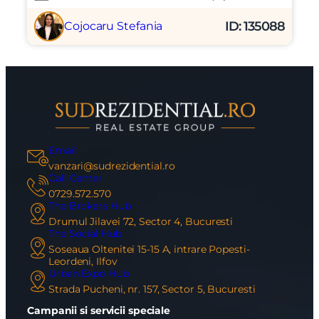
ID: 135088
Cojocaru Stefania
Email
vanzari@sudrezidential.ro
Call Center
0729.572.570
The Brokers Hub
Drumul Jilavei 72, Sector 4, Bucuresti
The Social Hub
Soseaua Oltenitei 15-15 A, intrare Popesti-
Leordeni, Ilfov
Urban Expo Hub
Strada Pucheni, nr. 157, Sector 5, Bucuresti
Campanii si servicii speciale