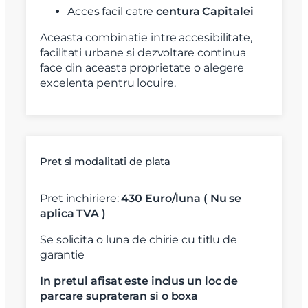
X
Acces facil catre
centura Capitalei
Vreau sa fiu contactat
Aceasta combinatie intre accesibilitate,
Nume
facilitati urbane si dezvoltare continua
face din aceasta proprietate o alegere
excelenta pentru locuire.
Telefon
Email
Pret si modalitati de plata
Mesaj
Pret inchiriere:
430 Euro/luna ( Nu se
aplica TVA )
Se solicita o luna de chirie cu titlu de
garantie
Am citit si sunt de acord cu
termenii si conditiile
In pretul afisat este inclus un loc de
SudRezidential.ro
parcare suprateran si o boxa
Sunt de acord cu
prelucrarea datelor cu caracter personal