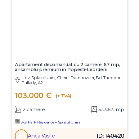
Apartament decomandat cu 2 camere, 67 mp,
ansamblu premium in Popesti-Leordeni
Ilfov, Splaiul Unirii, Cheiul Dambovitei, Bd. Theodor
Pallady, A2
103.000 €
(+ TVA)
2 camere
S.U.:57.1mp
Sky Park Residence – Splaiul Unirii
ID: 140420
Anca Vasile