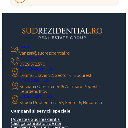
Email
vanzari@sudrezidential.ro
Call Center
0729.572.570
The Brokers Hub
Drumul Jilavei 72, Sector 4, Bucuresti
The Social Hub
Soseaua Oltenitei 15-15 A, intrare Popesti-
Leordeni, Ilfov
Urban Expo Hub
Strada Pucheni, nr. 157, Sector 5, Bucuresti
Campanii si servicii speciale
Povestea SudRezidential
Castiga bani alaturi de noi
Campania Onoare si Respect