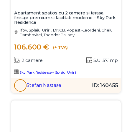
Apartament spatios cu 2 camere si terasa,
finisaje premium si facilitati moderne – Sky Park
Residence
Ilfov, Splaiul Unirii, DNCB, Popesti-Leordeni, Cheiul
Dambovitei, Theodor Pallady
106.600 €
(+ TVA)
2 camere
S.U.:57.1mp
Sky Park Residence – Splaiul Unirii
ID: 140455
Stefan Nastase