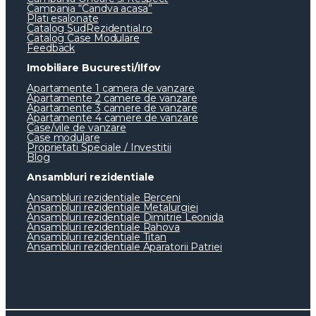
Campania “Candva acasa”
Plati esalonate
Catalog SudRezidential.ro
Catalog Case Modulare
Feedback
Imobiliare Bucuresti/Ilfov
Apartamente 1 camera de vanzare
Apartamente 2 camere de vanzare
Apartamente 3 camere de vanzare
Apartamente 4 camere de vanzare
Case/vile de vanzare
Case modulare
Proprietati Speciale / Investitii
Blog
Ansambluri rezidentiale
Ansambluri rezidentiale Berceni
Ansambluri rezidentiale Metalurgiei
Ansambluri rezidentiale Dimitrie Leonida
Ansambluri rezidentiale Rahova
Ansambluri rezidentiale Titan
Ansambluri rezidentiale Aparatorii Patriei