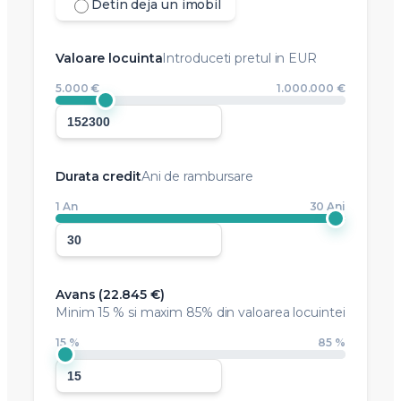
Detin deja un imobil
Valoare locuinta
Introduceti pretul in EUR
5.000 €
1.000.000 €
Durata credit
Ani de rambursare
1 An
30 Ani
Avans (
22.845 €
)
Minim
15 %
si maxim 85% din valoarea locuintei
15 %
85 %