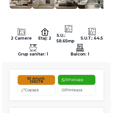
S.U.:
2 Camere
Etaj: 2
S.U.T.: 64.5
58.65mp
Grup sanitar: 1
Balcon: 1
ID Anunt:
Whatsapp
128278
Copiază
Printeaza