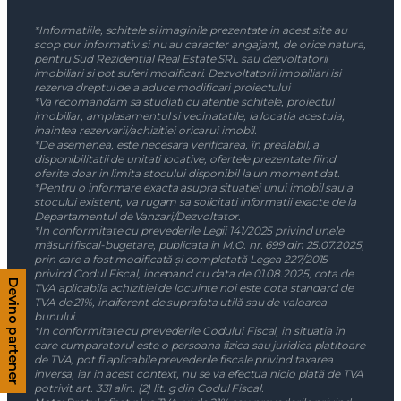
*Informatiile, schitele si imaginile prezentate in acest site au
scop pur informativ si nu au caracter angajant, de orice natura,
pentru Sud Rezidential Real Estate SRL sau dezvoltatorii
imobiliari si pot suferi modificari. Dezvoltatorii imobiliari isi
rezerva dreptul de a aduce modificari proiectului
*Va recomandam sa studiati cu atentie schitele, proiectul
imobiliar, amplasamentul si vecinatatile, la locatia acestuia,
inaintea rezervarii/achizitiei oricarui imobil.
*De asemenea, este necesara verificarea, în prealabil, a
disponibilitatii de unitati locative, ofertele prezentate fiind
oferite doar in limita stocului disponibil la un moment dat.
*Pentru o informare exacta asupra situatiei unui imobil sau a
stocului existent, va rugam sa solicitati informatii exacte de la
Departamentul de Vanzari/Dezvoltator.
*In conformitate cu prevederile Legii 141/2025 privind unele
măsuri fiscal-bugetare, publicata in M.O. nr. 699 din 25.07.2025,
prin care a fost modificată și completată Legea 227/2015
privind Codul Fiscal, incepand cu data de 01.08.2025, cota de
Devino partener
TVA aplicabila achizitiei de locuinte noi este cota standard de
TVA de 21%, indiferent de suprafața utilă sau de valoarea
bunului.
*In conformitate cu prevederile Codului Fiscal, in situatia in
care cumparatorul este o persoana fizica sau juridica platitoare
de TVA, pot fi aplicabile prevederile fiscale privind taxarea
inversa, iar in acest context, nu se va efectua nicio plată de TVA
potrivit art. 331 alin. (2) lit. g din Codul Fiscal.