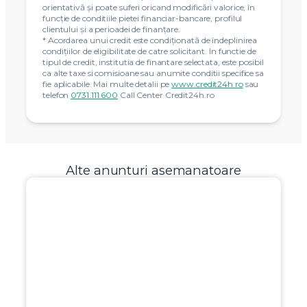
orientativă și poate suferi oricand modificări valorice, în
funcție de conditiile pietei financiar-bancare, profilul
clientului și a perioadei de finanțare.
* Acordarea unui credit este condiţionată de îndeplinirea
condiţiilor de eligibilitate de catre solicitant. In functie de
tipul de credit, institutia de finantare selectata, este posibil
ca alte taxe si comisioane sau anumite conditii specifice sa
fie aplicabile. Mai multe detalii pe
www.credit24h.ro
sau
telefon
0731.111.600
Call Center Credit24h.ro
Alte anunturi asemanatoare