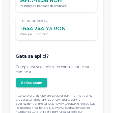
964.748,38 RON
Pe intreaga perioada de creditare
TOTAL DE PLATA
1.644.244,73 RON
Principal + dobanda
Gata sa aplici?
Completeaza datele si un consultant te va
contacta.
Aplica acum
* Calculatorul de rate are caracter pur informativ si nu
are caracter angajant, de orice natura, pentru
SudRezidential Broker SRL (www.Credit24h.ro) sau Sud
Rezidential Real Estate SRL (www.sudrezidential.ro);
* Dobânda DAE utilizata pentru calcul este pur