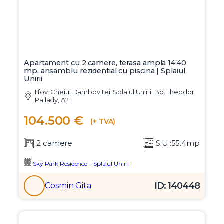
Apartament cu 2 camere, terasa ampla 14.40
mp, ansamblu rezidential cu piscina | Splaiul
Unirii
Ilfov, Cheiul Dambovitei, Splaiul Unirii, Bd. Theodor
Pallady, A2
104.500 €
(+ TVA)
2 camere
S.U.:55.4mp
Sky Park Residence – Splaiul Unirii
ID: 140448
Cosmin Gita