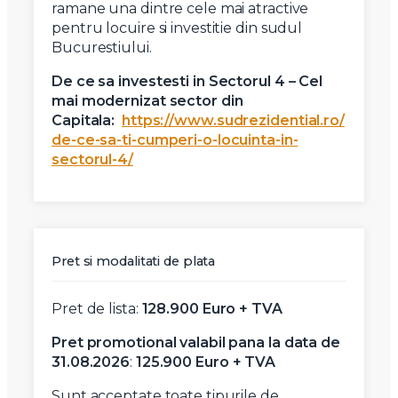
ramane una dintre cele mai atractive
pentru locuire si investitie din sudul
Bucurestiului.
De ce sa investesti in Sectorul 4 – Cel
mai modernizat sector din
Capitala:
https://www.sudrezidential.ro/
de-ce-sa-ti-cumperi-o-locuinta-in-
sectorul-4/
Pret si modalitati de plata
Pret de lista:
128.900 Euro + TVA
Pret promotional valabil pana la data de
31.08.2026
:
125.900 Euro + TVA
Sunt acceptate toate tipurile de