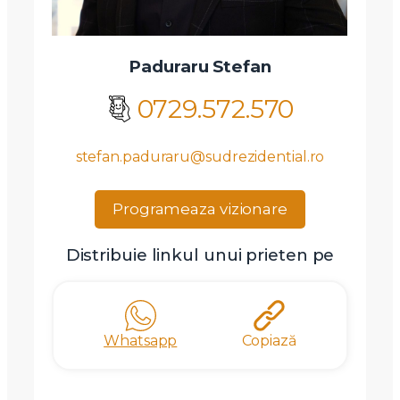
Paduraru Stefan
Am citit si sunt de acord cu
termenii si conditiile
SudRezidential.ro
0729.572.570
Sunt de acord cu
prelucrarea datelor cu caracter personal
stefan.paduraru@sudrezidential.ro
Programeaza vizionare
Distribuie linkul unui prieten pe
Whatsapp
Copiază