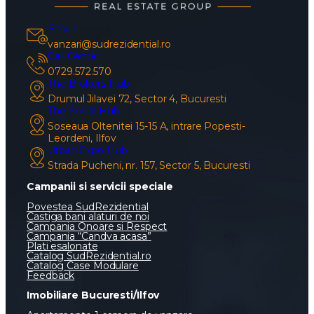
Email
vanzari@sudrezidential.ro
Call Center
0729.572.570
The Brokers Hub
Drumul Jilavei 72, Sector 4, Bucuresti
The Social Hub
Soseaua Oltenitei 15-15 A, intrare Popesti-
Leordeni, Ilfov
Urban Expo Hub
Strada Pucheni, nr. 157, Sector 5, Bucuresti
Campanii si servicii speciale
Povestea SudRezidential
Castiga bani alaturi de noi
Campania Onoare si Respect
Campania “Candva acasa”
Plati esalonate
Catalog SudRezidential.ro
Catalog Case Modulare
Feedback
Imobiliare Bucuresti/Ilfov