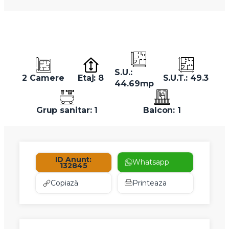
S.U.:
2 Camere
Etaj: 8
S.U.T.: 49.3
44.69mp
Grup sanitar: 1
Balcon: 1
ID Anunt:
Whatsapp
132845
Copiază
Printeaza