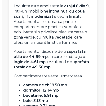
Locuinta este amplasata la
etajul 8 din 9
,
intr-un imobil bine intretinut, cu
doua
scari
,
lift modernizat
si vecini linistiti.
Apartamentul se remarca printr-o
compartimentare practica, suprafete
echilibrate si o priveliste placuta catre o
zona verde, cu multa vegetatie, care
ofera un ambient linistit si luminos.
Apartamentul dispune de o
suprafata
utila de 44.69 mp
, la care se adauga o
logie de 4.61 mp
, rezultand o
suprafata
totala de 49.30 mp
.
Compartimentarea este urmatoarea:
camera de zi: 18.58 mp
dormitor: 12.14 mp
bucatarie: 5.91 mp
baie: 3.13 mp
camara: 0.74 mp