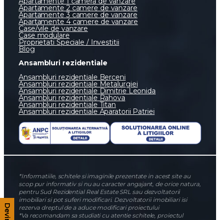
Apartamente 1 camera de vanzare
Apartamente 2 camere de vanzare
Apartamente 3 camere de vanzare
Apartamente 4 camere de vanzare
Case/vile de vanzare
Case modulare
Proprietati Speciale / Investitii
Blog
Ansambluri rezidentiale
Ansambluri rezidentiale Berceni
Ansambluri rezidentiale Metalurgiei
Ansambluri rezidentiale Dimitrie Leonida
Ansambluri rezidentiale Rahova
Ansambluri rezidentiale Titan
Ansambluri rezidentiale Aparatorii Patriei
*Informatiile, schitele si imaginile prezentate in acest site au
scop pur informativ si nu au caracter angajant, de orice natura,
pentru Sud Rezidential Real Estate SRL sau dezvoltatorii
imobiliari si pot suferi modificari. Dezvoltatorii imobiliari isi
rezerva dreptul de a aduce modificari proiectului
*Va recomandam sa studiati cu atentie schitele, proiectul