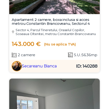
Apartament 2 camere, boxa inclusa si acces
metrou Constantin Brancoveanu, Sectorul 4
Sector 4, Parcul Tineretului, Oraselul Copiilor,
Soseaua Oltenitei, metrou Constantin Brancoveanu
143.000 €
(Nu se aplica TVA)
2 camere
S.U.:56.36mp
ID: 140288
Secareanu Bianca