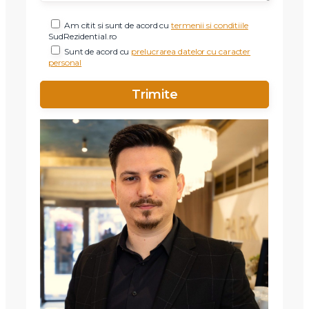
Am citit si sunt de acord cu
termenii si conditiile
SudRezidential.ro
Sunt de acord cu
prelucrarea datelor cu caracter
personal
X
Vreau sa fiu contactat
Nume
Telefon
Email
Mesaj