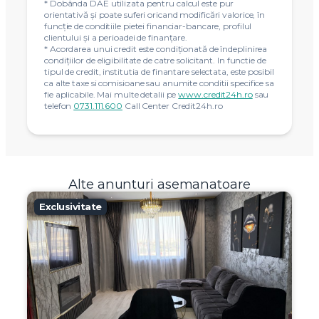
* Dobânda DAE utilizata pentru calcul este pur
orientativă și poate suferi oricand modificări valorice, în
funcție de conditiile pietei financiar-bancare, profilul
clientului și a perioadei de finanțare.
* Acordarea unui credit este condiţionată de îndeplinirea
condiţiilor de eligibilitate de catre solicitant. In functie de
tipul de credit, institutia de finantare selectata, este posibil
ca alte taxe si comisioane sau anumite conditii specifice sa
fie aplicabile. Mai multe detalii pe
www.credit24h.ro
sau
telefon
0731.111.600
Call Center Credit24h.ro
Alte anunturi asemanatoare
Exclusivitate