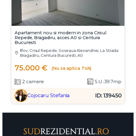
Apartament nou si modern in zona Crisul
Repede, Bragadiru, acces A0 si Centura
Bucuresti
Ilfov, Crisul Repede, Soseaua Alexandriei, La Strada
Bragadiru, Centura Bucuresti, A0
75.000 €
(Nu se aplica TVA)
2 camere
S.U.:39.7mp
ID: 139450
Cojocaru Stefania