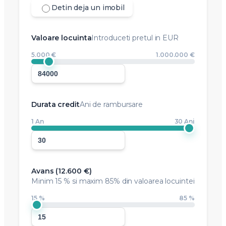
Detin deja un imobil
Valoare locuinta
Introduceti pretul in EUR
5.000 €
1.000.000 €
Durata credit
Ani de rambursare
1 An
30 Ani
Avans (
12.600 €
)
Minim
15 %
si maxim 85% din valoarea locuintei
15 %
85 %