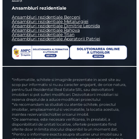
Campania “Candva acasa”
Plati esalonate
Catalog SudRezidential.ro
Catalog Case Modulare
Feedback
Imobiliare Bucuresti/Ilfov
Apartamente 1 camera de vanzare
Apartamente 2 camere de vanzare
Apartamente 3 camere de vanzare
Apartamente 4 camere de vanzare
Case/vile de vanzare
Case modulare
Proprietati Speciale / Investitii
Blog
Ansambluri rezidentiale
Ansambluri rezidentiale Berceni
Ansambluri rezidentiale Metalurgiei
Ansambluri rezidentiale Dimitrie Leonida
Ansambluri rezidentiale Rahova
Ansambluri rezidentiale Titan
Ansambluri rezidentiale Aparatorii Patriei