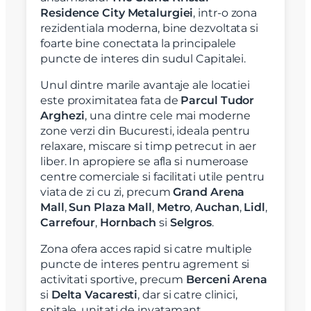
Residence City Metalurgiei
, intr-o zona
rezidentiala moderna, bine dezvoltata si
foarte bine conectata la principalele
puncte de interes din sudul Capitalei.
Unul dintre marile avantaje ale locatiei
este proximitatea fata de
Parcul Tudor
Arghezi
, una dintre cele mai moderne
zone verzi din Bucuresti, ideala pentru
relaxare, miscare si timp petrecut in aer
liber. In apropiere se afla si numeroase
centre comerciale si facilitati utile pentru
viata de zi cu zi, precum
Grand Arena
Mall
,
Sun Plaza Mall
,
Metro
,
Auchan
,
Lidl
,
Carrefour
,
Hornbach
si
Selgros
.
Zona ofera acces rapid si catre multiple
puncte de interes pentru agrement si
activitati sportive, precum
Berceni Arena
si
Delta Vacaresti
, dar si catre clinici,
spitale, unitati de invatamant,