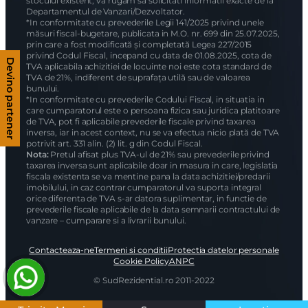
*Informatiile, schitele si imaginile prezentate in acest site au
scop pur informativ si nu au caracter angajant, de orice natura,
pentru Sud Rezidential Real Estate SRL sau dezvoltatorii
imobiliari si pot suferi modificari. Dezvoltatorii imobiliari isi
Devino partener
rezerva dreptul de a aduce modificari proiectului
*Va recomandam sa studiati cu atentie schitele, proiectul
imobiliar, amplasamentul si vecinatatile, la locatia acestuia,
inaintea rezervarii/achizitiei oricarui imobil.
*De asemenea, este necesara verificarea, în prealabil, a
disponibilitatii de unitati locative, ofertele prezentate fiind
oferite doar in limita stocului disponibil la un moment dat.
*Pentru o informare exacta asupra situatiei unui imobil sau a
stocului existent, va rugam sa solicitati informatii exacte de la
Departamentul de Vanzari/Dezvoltator.
*In conformitate cu prevederile Legii 141/2025 privind unele
măsuri fiscal-bugetare, publicata in M.O. nr. 699 din 25.07.2025,
prin care a fost modificată și completată Legea 227/2015
privind Codul Fiscal, incepand cu data de 01.08.2025, cota de
TVA aplicabila achizitiei de locuinte noi este cota standard de
TVA de 21%, indiferent de suprafața utilă sau de valoarea
bunului.
*In conformitate cu prevederile Codului Fiscal, in situatia in
care cumparatorul este o persoana fizica sau juridica platitoare
de TVA, pot fi aplicabile prevederile fiscale privind taxarea
inversa, iar in acest context, nu se va efectua nicio plată de TVA
potrivit art. 331 alin. (2) lit. g din Codul Fiscal.
Nota:
Pretul afisat plus TVA-ul de 21% sau prevederile privind