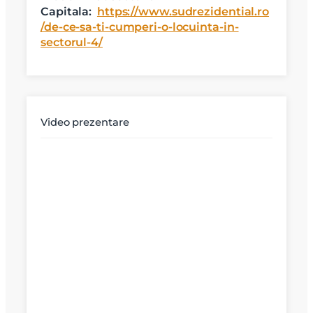
Capitala:
https://www.sudrezidential.ro
/de-ce-sa-ti-cumperi-o-locuinta-in-
sectorul-4/
Video prezentare
X
Vreau sa fiu contactat
Nume
Telefon
Email