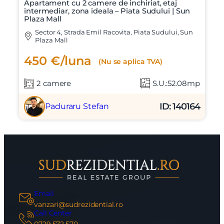
Apartament cu 2 camere de inchiriat, etaj
intermediar, zona ideala – Piata Sudului | Sun
Plaza Mall
Sector 4, Strada Emil Racovita, Piata Sudului, Sun
Plaza Mall
450 €/luna
(Nu se aplica TVA)
2 camere
S.U.:52.08mp
ID: 140164
Paduraru Stefan