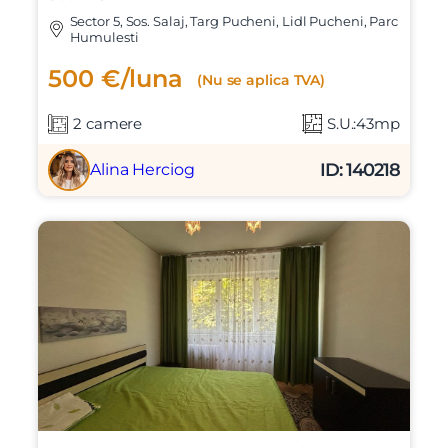
Apartament cu 2 camere de inchiriat,
compartimentare eficienta – Confort Urban,
Sector 5
Sector 5, Sos. Salaj, Targ Pucheni, Lidl Pucheni, Parc
Humulesti
500 €/luna
(Nu se aplica TVA)
2 camere
S.U.:43mp
ID: 140218
Alina Herciog