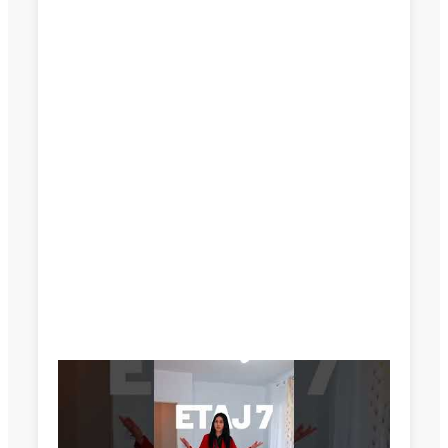
Mesaj
Am citit si sunt de acord cu
termenii si conditiile
SudRezidential.ro
Sunt de acord cu
prelucrarea datelor cu caracter personal