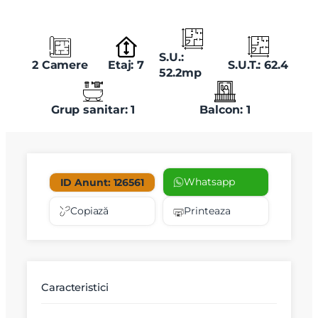
S.U.:
2 Camere
Etaj: 7
S.U.T.: 62.4
52.2mp
Grup sanitar: 1
Balcon: 1
Whatsapp
ID Anunt: 126561
Copiază
Printeaza
Caracteristici