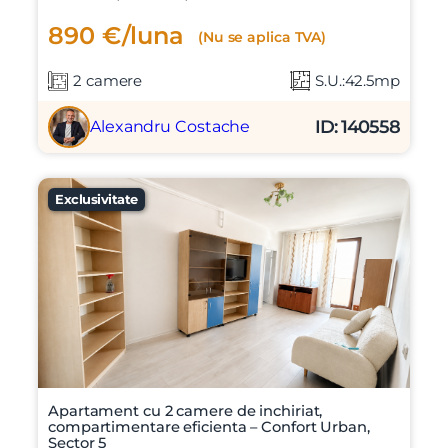
Inchiriere apartament complet mobilat si utilat
in zona ultracentrala | Piata Natiunile Unite
Sector 3, Piata Natiunilor Unite, Piata Unirii, Calea
Victoriei, Parc Izvor, Palatul Parlamentului
890 €/luna
(Nu se aplica TVA)
2 camere
S.U.:42.5mp
ID: 140558
Alexandru Costache
Exclusivitate