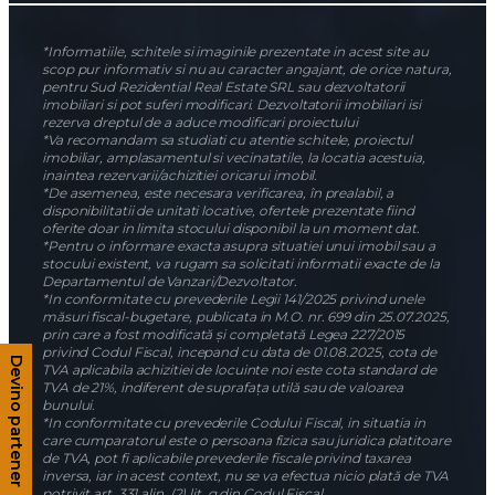
*Informatiile, schitele si imaginile prezentate in acest site au
scop pur informativ si nu au caracter angajant, de orice natura,
pentru Sud Rezidential Real Estate SRL sau dezvoltatorii
imobiliari si pot suferi modificari. Dezvoltatorii imobiliari isi
rezerva dreptul de a aduce modificari proiectului
*Va recomandam sa studiati cu atentie schitele, proiectul
imobiliar, amplasamentul si vecinatatile, la locatia acestuia,
inaintea rezervarii/achizitiei oricarui imobil.
*De asemenea, este necesara verificarea, în prealabil, a
disponibilitatii de unitati locative, ofertele prezentate fiind
oferite doar in limita stocului disponibil la un moment dat.
*Pentru o informare exacta asupra situatiei unui imobil sau a
stocului existent, va rugam sa solicitati informatii exacte de la
Departamentul de Vanzari/Dezvoltator.
*In conformitate cu prevederile Legii 141/2025 privind unele
măsuri fiscal-bugetare, publicata in M.O. nr. 699 din 25.07.2025,
prin care a fost modificată și completată Legea 227/2015
privind Codul Fiscal, incepand cu data de 01.08.2025, cota de
Devino partener
TVA aplicabila achizitiei de locuinte noi este cota standard de
TVA de 21%, indiferent de suprafața utilă sau de valoarea
bunului.
*In conformitate cu prevederile Codului Fiscal, in situatia in
care cumparatorul este o persoana fizica sau juridica platitoare
de TVA, pot fi aplicabile prevederile fiscale privind taxarea
inversa, iar in acest context, nu se va efectua nicio plată de TVA
potrivit art. 331 alin. (2) lit. g din Codul Fiscal.