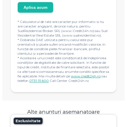
Aplica acum
* Calculatorul de rate are caracter pur informativ si nu
are caracter angajant, de orice natura, pentru
SudRezidential Broker SRL (www.Credit24h.ro) sau Sud
Rezidential Real Estate SRL (www.sudrezidential.ro);
* Dobânda DAE utilizata pentru calcul este pur
orientativă și poate suferi oricand modificări valorice, în
funcție de conditiile pietei financiar-bancare, profilul
clientului și a perioadei de finanțare.
* Acordarea unui credit este condiţionată de îndeplinirea
condiţiilor de eligibilitate de catre solicitant. In functie de
tipul de credit, institutia de finantare selectata, este posibil
ca alte taxe si comisioane sau anumite conditii specifice sa
fie aplicabile. Mai multe detalii pe
www.credit24h.ro
sau
telefon
0731.111.600
Call Center Credit24h.ro
Alte anunturi asemanatoare
Exclusivitate