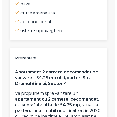
pavaj
curte amenajata
aer conditionat
sistem supraveghere
Prezentare
Apartament 2 camere decomandat de
vanzare – 54.25 mp utili, parter, Str.
Drumul Binelui, Sector 4
Va propunem spre vanzare un
apartament cu 2 camere, decomandat
,
cu
suprafata utila de 54.25 mp
, situat la
parterul unui imobil nou, finalizat in 2020
,
cu regim de inaltime
P+3E
, amplasat pe