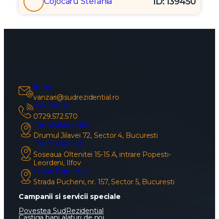
ID: 139450
Cojocaru Stefania
Email
vanzari@sudrezidential.ro
Call Center
0729.572.570
The Brokers Hub
Drumul Jilavei 72, Sector 4, Bucuresti
The Social Hub
Soseaua Oltenitei 15-15 A, intrare Popesti-
Leordeni, Ilfov
Urban Expo Hub
Strada Pucheni, nr. 157, Sector 5, Bucuresti
Campanii si servicii speciale
Povestea SudRezidential
Castiga bani alaturi de noi