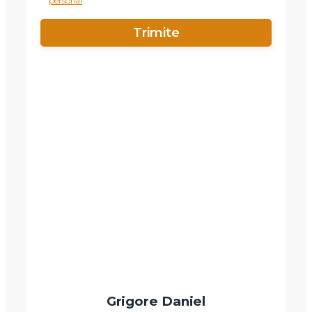
personal
X
Vreau sa fiu contactat
Nume
Telefon
Email
Mesaj
Grigore Daniel