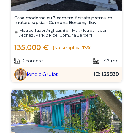
Casa moderna cu 3 camere, finisata premium,
mutare rapida – Comuna Berceni, Ilfov
Metrou Tudor Arghezi, Bd. 1 Mai, Metrou Tudor
Arghezi, Park & Ride, Comuna Berceni
135.000 €
(Nu se aplica TVA)
3 camere
375mp
ID: 133830
Ionela Gruieti