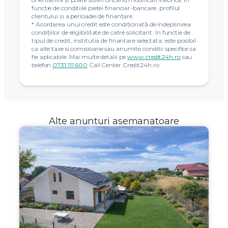
funcție de conditiile pietei financiar-bancare, profilul
clientului și a perioadei de finanțare.
* Acordarea unui credit este condiţionată de îndeplinirea
condiţiilor de eligibilitate de catre solicitant. In functie de
tipul de credit, institutia de finantare selectata, este posibil
ca alte taxe si comisioane sau anumite conditii specifice sa
fie aplicabile. Mai multe detalii pe
www.credit24h.ro
sau
telefon
0731.111.600
Call Center Credit24h.ro
Alte anunturi asemanatoare