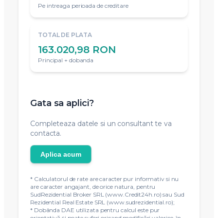
Pe intreaga perioada de creditare
TOTAL DE PLATA
163.020,98 RON
Principal + dobanda
Gata sa aplici?
Completeaza datele si un consultant te va
contacta.
Aplica acum
* Calculatorul de rate are caracter pur informativ si nu
are caracter angajant, de orice natura, pentru
SudRezidential Broker SRL (www.Credit24h.ro) sau Sud
Rezidential Real Estate SRL (www.sudrezidential.ro);
* Dobânda DAE utilizata pentru calcul este pur
orientativă și poate suferi oricand modificări valorice, în