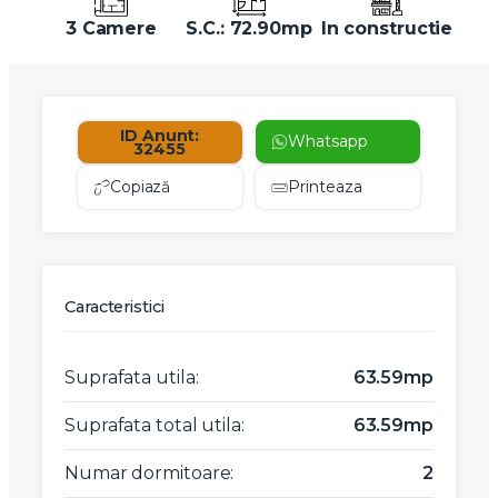
3 Camere
S.C.: 72.90mp
In constructie
ID Anunt:
Whatsapp
32455
Copiază
Printeaza
Caracteristici
Suprafata utila:
63.59mp
Suprafata total utila:
63.59mp
Numar dormitoare:
2