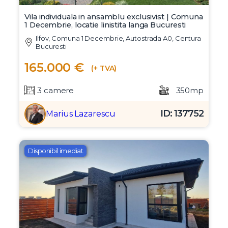
Vila individuala in ansamblu exclusivist | Comuna
1 Decembrie, locatie linistita langa Bucuresti
Ilfov, Comuna 1 Decembrie, Autostrada A0, Centura
Bucuresti
165.000 €
(+ TVA)
3 camere
350mp
ID: 137752
Marius Lazarescu
Disponibil imediat