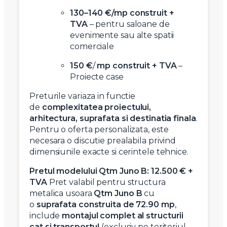
130–140 €/mp construit +
TVA
– pentru saloane de
evenimente sau alte spatii
comerciale
150 €
/
mp construit + TVA
–
Proiecte case
Preturile variaza in functie
de
complexitatea proiectului,
arhitectura, suprafata si destinatia finala
.
Pentru o oferta personalizata, este
necesara o discutie prealabila privind
dimensiunile exacte si cerintele tehnice.
Pretul modelului Qtm Juno B:
12.500 € +
TVA
Pret valabil pentru structura
metalica usoara
Qtm Juno B
cu
o
suprafata construita de 72.90 mp
,
include
montajul complet al structurii
cat si transportul
(exclusiv pe teritoriul