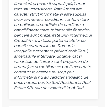
financiară şi poate fi supusă plăţii unor
taxe sau comisioane.
Rata lunara are
caracter strict informativ si este supusa
unor termene si conditii in conformitate
cu politicile si conditiile de creditare a
bancii finantatoare.
Informatiile financiar-
bancare sunt prezentate prin intermediul
Credit24h.ro in baza parteneriatelor cu
bancile comerciale din Romania.
Imaginile prezentate privind mobilierul,
amenajarile interioare, dotarile, cat si
variantele de finisare sunt propuneri de
amenajare si mobilare ce pot fi executate
contra cost, acestea au scop pur
informativ si nu au caracter angajant, de
orice natura, pentru Sud Rezidential Real
X
Vreau sa fiu contactat
Estate SRL sau dezvoltatorii imobiliari.
Nume