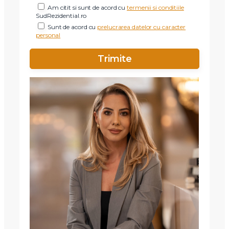
Am citit si sunt de acord cu
termenii si conditiile
SudRezidential.ro
Sunt de acord cu
prelucrarea datelor cu caracter
personal