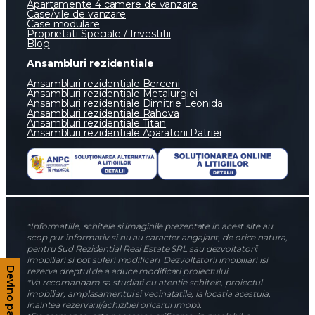
Apartamente 4 camere de vanzare
Case/vile de vanzare
Case modulare
Proprietati Speciale / Investitii
Blog
Ansambluri rezidentiale
Ansambluri rezidentiale Berceni
Ansambluri rezidentiale Metalurgiei
Ansambluri rezidentiale Dimitrie Leonida
Ansambluri rezidentiale Rahova
Ansambluri rezidentiale Titan
Ansambluri rezidentiale Aparatorii Patriei
*Informatiile, schitele si imaginile prezentate in acest site au
scop pur informativ si nu au caracter angajant, de orice natura,
pentru Sud Rezidential Real Estate SRL sau dezvoltatorii
imobiliari si pot suferi modificari. Dezvoltatorii imobiliari isi
Devino partener
rezerva dreptul de a aduce modificari proiectului
*Va recomandam sa studiati cu atentie schitele, proiectul
imobiliar, amplasamentul si vecinatatile, la locatia acestuia,
inaintea rezervarii/achizitiei oricarui imobil.