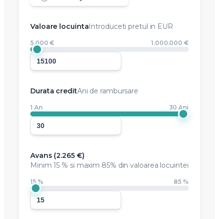
Valoare locuinta
Introduceti pretul in EUR
5.000 €
1.000.000 €
Durata credit
Ani de rambursare
1 An
30 Ani
Avans (
2.265 €
)
Minim
15 %
si maxim 85% din valoarea locuintei
15 %
85 %