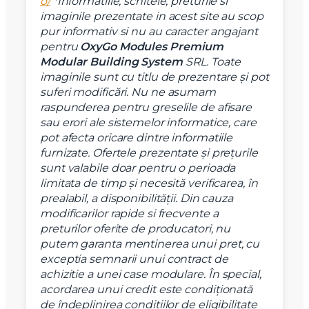
o/
*Informatiile, schitele, preturile si
imaginile prezentate in acest site au scop
pur informativ si nu au caracter angajant
pentru
OxyGo
Modules Premium
Modular Building System
SRL.
Toate
imaginile sunt cu titlu de prezentare şi pot
suferi modificări.
Nu ne asumam
raspunderea pentru greselile de afisare
sau erori ale sistemelor informatice, care
pot afecta oricare dintre informatiile
furnizate.
Ofertele prezentate şi preţurile
sunt valabile doar pentru o perioada
limitata de timp şi necesită verificarea, în
prealabil, a disponibilităţii. Din cauza
modificarilor rapide si frecvente a
preturilor oferite de producatori, nu
putem garanta mentinerea unui pret, cu
exceptia semnarii unui contract de
achizitie a unei case modulare.
În special,
acordarea unui credit este condiţionată
de îndeplinirea condiţiilor de eligibilitate