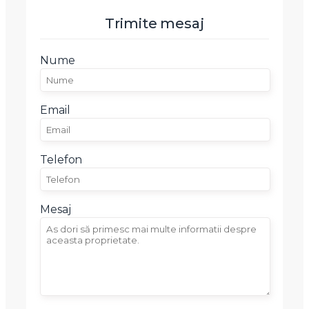
Telefon
Trimite mesaj
Nume
Email
Mesaj
Email
Telefon
Am citit si sunt de acord cu
termenii si conditiile
Mesaj
SudRezidential.ro
Sunt de acord cu
prelucrarea datelor cu caracter personal