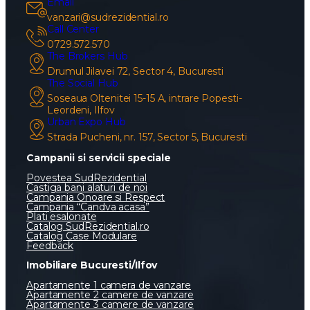
Email
vanzari@sudrezidential.ro
Call Center
0729.572.570
The Brokers Hub
Drumul Jilavei 72, Sector 4, Bucuresti
The Social Hub
Soseaua Oltenitei 15-15 A, intrare Popesti-
Leordeni, Ilfov
Urban Expo Hub
Strada Pucheni, nr. 157, Sector 5, Bucuresti
Campanii si servicii speciale
Povestea SudRezidential
Castiga bani alaturi de noi
Campania Onoare si Respect
Campania “Candva acasa”
Plati esalonate
Catalog SudRezidential.ro
Catalog Case Modulare
Feedback
Imobiliare Bucuresti/Ilfov
Apartamente 1 camera de vanzare
Apartamente 2 camere de vanzare
Apartamente 3 camere de vanzare