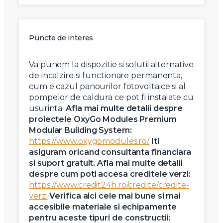
Puncte de interes
Va punem la dispozitie si solutii alternative
de incalzire si functionare permanenta,
cum e cazul panourilor fotovoltaice si al
pompelor de caldura ce pot fi instalate cu
usurinta.
Afla mai multe detalii despre
proiectele OxyGo Modules Premium
Modular Building System:
https://www.oxygomodules.ro/
Iti
asiguram oricand consultanta financiara
si suport gratuit. Afla mai multe detalii
despre cum poti accesa creditele verzi:
https://www.credit24h.ro/credite/credite-
verzi
Verifica aici cele mai bune si mai
accesibile materiale si echipamente
pentru aceste tipuri de constructii: