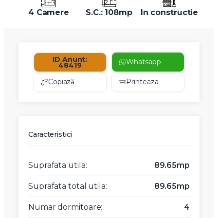
4 Camere
S.C.: 108mp
In constructie
ID Anunt:
Whatsapp
48419
Copiază
Printeaza
Caracteristici
Suprafata utila:
89.65mp
Suprafata total utila:
89.65mp
Numar dormitoare:
4