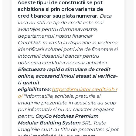
Aceste tipuri de constructii se pot
achizitiona si prin orice varianta de
credit bancar sau plata numerar.
Daca
inca nu stiti ce tip de credit este mai
avantajos pentru dumneavoastra,
departamentul nostru financiar
Credit24h.ro va sta la dispozitie in vederea
identificarii solutiei potrivite de finantare si
intocmirii dosarului bancar pentru
obtinerea creditului necesar achizitiei.
Efectueaza rapid o simulare de credit
online, accesand linkul atasat si verifica-
ti gratuit
eligibilitatea:
https://simulator.credit24h.r
o/
*Informatiile, schitele, preturile si
imaginile prezentate in acest site au scop
pur informativ si nu au caracter angajant
pentru
OxyGo
Modules Premium
Modular Building System
SRL.
Toate
imaginile sunt cu titlu de prezentare şi pot