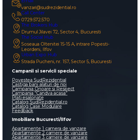
Email
vanzari@sudrezidential.ro
Call Center
0729.572.570
The Brokers Hub
Drumul Jilavei 72, Sector 4, Bucuresti
The Social Hub
Soseaua Oltenitei 15-15 A, intrare Popesti-
Leordeni, Ilfov
Urban Expo Hub
Strada Pucheni, nr. 157, Sector 5, Bucuresti
Campanii si servicii speciale
Povestea SudRezidential
Castiga bani alaturi de noi
Campania Onoare si Respect
Campania “Candva acasa”
Plati esalonate
Catalog SudRezidential.ro
Catalog Case Modulare
Feedback
Imobiliare Bucuresti/Ilfov
Apartamente 1 camera de vanzare
Apartamente 2 camere de vanzare
Apartamente 3 camere de vanzare