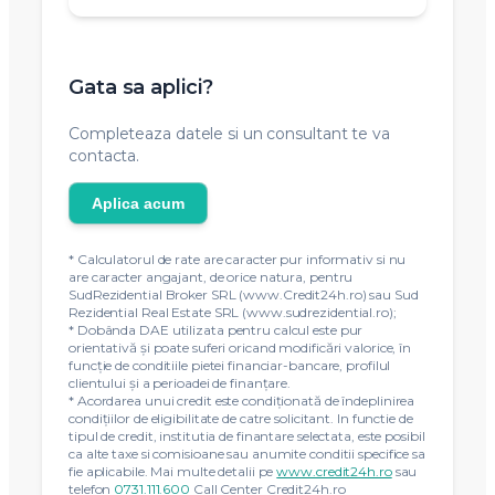
Gata sa aplici?
Completeaza datele si un consultant te va
contacta.
Aplica acum
* Calculatorul de rate are caracter pur informativ si nu
are caracter angajant, de orice natura, pentru
SudRezidential Broker SRL (www.Credit24h.ro) sau Sud
Rezidential Real Estate SRL (www.sudrezidential.ro);
* Dobânda DAE utilizata pentru calcul este pur
orientativă și poate suferi oricand modificări valorice, în
funcție de conditiile pietei financiar-bancare, profilul
clientului și a perioadei de finanțare.
* Acordarea unui credit este condiţionată de îndeplinirea
condiţiilor de eligibilitate de catre solicitant. In functie de
tipul de credit, institutia de finantare selectata, este posibil
ca alte taxe si comisioane sau anumite conditii specifice sa
fie aplicabile. Mai multe detalii pe
www.credit24h.ro
sau
telefon
0731.111.600
Call Center Credit24h.ro