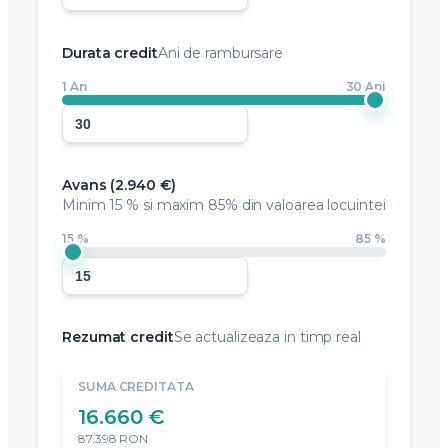
Durata credit
Ani de rambursare
1 An
30 Ani
Avans (
2.940 €
)
Minim
15 %
si maxim 85% din valoarea locuintei
15 %
85 %
Rezumat credit
Se actualizeaza in timp real
SUMA CREDITATA
16.660 €
87.398 RON