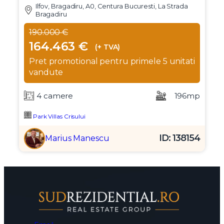
Ilfov, Bragadiru, A0, Centura Bucuresti, La Strada
Bragadiru
190.000 €
164.463 €
(+ TVA)
Pret promotional pentru primele 5 unitati
vandute
4 camere
196mp
Park Villas Crisului
ID: 138154
Marius Manescu