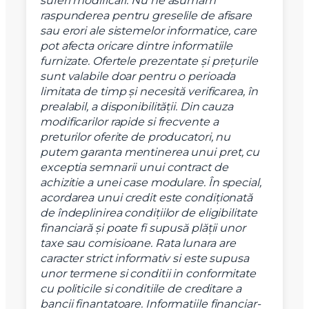
suferi modificări.
Nu ne asumam
raspunderea pentru greselile de afisare
sau erori ale sistemelor informatice, care
pot afecta oricare dintre informatiile
furnizate.
Ofertele prezentate şi preţurile
sunt valabile doar pentru o perioada
limitata de timp şi necesită verificarea, în
prealabil, a disponibilităţii. Din cauza
modificarilor rapide si frecvente a
preturilor oferite de producatori, nu
putem garanta mentinerea unui pret, cu
exceptia semnarii unui contract de
achizitie a unei case modulare.
În special,
acordarea unui credit este condiţionată
de îndeplinirea condiţiilor de eligibilitate
financiară şi poate fi supusă plăţii unor
taxe sau comisioane.
Rata lunara are
caracter strict informativ si este supusa
unor termene si conditii in conformitate
cu politicile si conditiile de creditare a
bancii finantatoare.
Informatiile financiar-