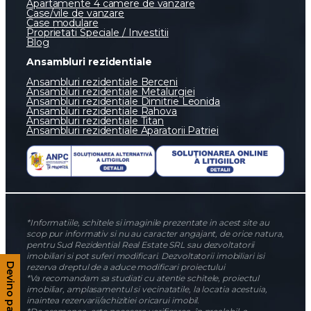
Apartamente 4 camere de vanzare
Case/vile de vanzare
Case modulare
Proprietati Speciale / Investitii
Blog
Ansambluri rezidentiale
Ansambluri rezidentiale Berceni
Ansambluri rezidentiale Metalurgiei
Ansambluri rezidentiale Dimitrie Leonida
Ansambluri rezidentiale Rahova
Ansambluri rezidentiale Titan
Ansambluri rezidentiale Aparatorii Patriei
*Informatiile, schitele si imaginile prezentate in acest site au
scop pur informativ si nu au caracter angajant, de orice natura,
pentru Sud Rezidential Real Estate SRL sau dezvoltatorii
imobiliari si pot suferi modificari. Dezvoltatorii imobiliari isi
Devino partener
rezerva dreptul de a aduce modificari proiectului
*Va recomandam sa studiati cu atentie schitele, proiectul
imobiliar, amplasamentul si vecinatatile, la locatia acestuia,
inaintea rezervarii/achizitiei oricarui imobil.