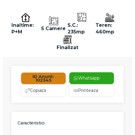
Inaltime:
S.C.:
Teren:
5 Camere
P+M
235mp
460mp
Finalizat
ID Anunt:
Whatsapp
102345
Copiază
Printeaza
Caracteristici