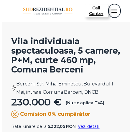
Call
Center
Vila individuala
spectaculoasa, 5 camere,
P+M, curte 460 mp,
Comuna Berceni
Berceni, Str. Mihai Eminescu, Bulevardul 1
Mai, intrare Comuna Berceni, DNCB
230.000 €
(Nu se aplica TVA)
Comision 0% cumpărător
Rate lunare de la
5.322,05 RON
.
Vezi detalii