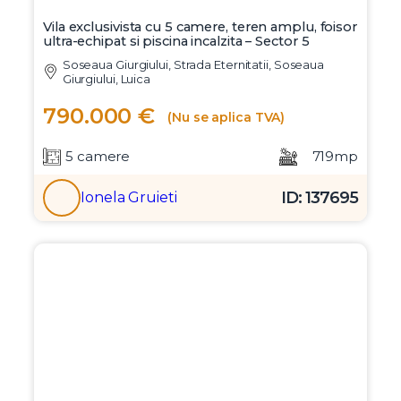
Vila exclusivista cu 5 camere, teren amplu, foisor
ultra-echipat si piscina incalzita – Sector 5
Soseaua Giurgiului, Strada Eternitatii, Soseaua
Giurgiului, Luica
790.000 €
(Nu se aplica TVA)
5 camere
719mp
ID: 137695
Ionela Gruieti