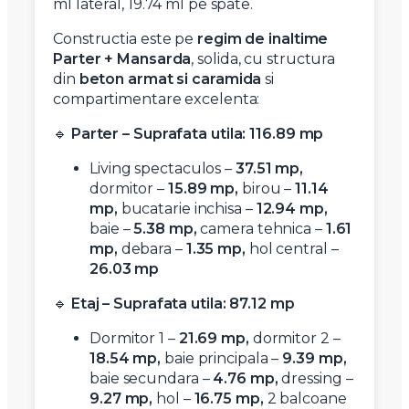
ml lateral, 19.74 ml pe spate.
Constructia este pe
regim de inaltime
Parter + Mansarda
, solida, cu structura
din
beton armat si caramida
si
compartimentare excelenta:
🔹
Parter – Suprafata utila: 116.89 mp
Living spectaculos –
37.51 mp,
dormitor –
15.89 mp,
birou –
11.14
mp,
bucatarie inchisa –
12.94 mp,
baie –
5.38 mp,
camera tehnica –
1.61
mp,
debara –
1.35 mp,
hol central –
26.03 mp
🔹
Etaj – Suprafata utila: 87.12 mp
Dormitor 1 –
21.69 mp,
dormitor 2 –
18.54 mp,
baie principala –
9.39 mp,
baie secundara –
4.76 mp,
dressing –
9.27 mp,
hol –
16.75 mp,
2 balcoane