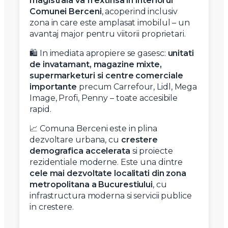
magistrala va fi extinsa in interiorul
Comunei Berceni
, acoperind inclusiv
zona in care este amplasat imobilul – un
avantaj major pentru viitorii proprietari.
🛍️ In imediata apropiere se gasesc:
unitati
de invatamant, magazine mixte,
supermarketuri si centre comerciale
importante
precum Carrefour, Lidl, Mega
Image, Profi, Penny – toate accesibile
rapid.
📈 Comuna Berceni este in plina
dezvoltare urbana, cu
crestere
demografica accelerata
si proiecte
rezidentiale moderne. Este una dintre
cele mai dezvoltate localitati din zona
metropolitana a Bucurestiului
, cu
infrastructura moderna si servicii publice
in crestere.