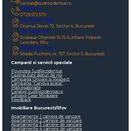
vanzari@sudrezidential.ro
Call Center
0729.572.570
The Brokers Hub
Drumul Jilavei 72, Sector 4, Bucuresti
The Social Hub
Soseaua Oltenitei 15-15 A, intrare Popesti-
Leordeni, Ilfov
Urban Expo Hub
Strada Pucheni, nr. 157, Sector 5, Bucuresti
Campanii si servicii speciale
Povestea SudRezidential
Castiga bani alaturi de noi
Campania Onoare si Respect
Campania “Candva acasa”
Plati esalonate
Catalog SudRezidential.ro
Catalog Case Modulare
Feedback
Imobiliare Bucuresti/Ilfov
Apartamente 1 camera de vanzare
Apartamente 2 camere de vanzare
Apartamente 3 camere de vanzare
Apartamente 4 camere de vanzare