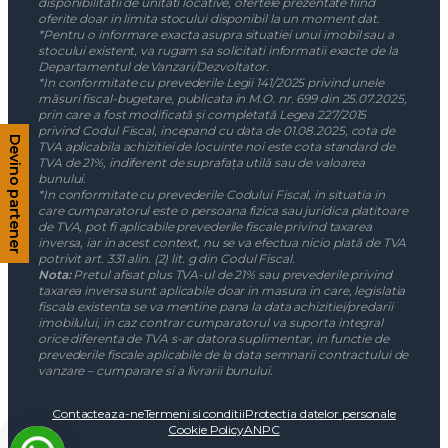
disponibilitatii de unitati locative, ofertele prezentate fiind
oferite doar in limita stocului disponibil la un moment dat.
*Pentru o informare exacta asupra situatiei unui imobil sau a
stocului existent, va rugam sa solicitati informatii exacte de la
Departamentul de Vanzari/Dezvoltator.
*In conformitate cu prevederile Legii 141/2025 privind unele
măsuri fiscal-bugetare, publicata in M.O. nr. 699 din 25.07.2025,
prin care a fost modificată și completată Legea 227/2015
privind Codul Fiscal, incepand cu data de 01.08.2025, cota de
Devino partener
TVA aplicabila achizitiei de locuinte noi este cota standard de
TVA de 21%, indiferent de suprafața utilă sau de valoarea
bunului.
*In conformitate cu prevederile Codului Fiscal, in situatia in
care cumparatorul este o persoana fizica sau juridica platitoare
de TVA, pot fi aplicabile prevederile fiscale privind taxarea
inversa, iar in acest context, nu se va efectua nicio plată de TVA
potrivit art. 331 alin. (2) lit. g din Codul Fiscal.
Nota:
Pretul afisat plus TVA-ul de 21% sau prevederile privind
taxarea inversa sunt aplicabile doar in masura in care, legislatia
fiscala existenta se va mentine pana la data achizitiei/predarii
imobilului, in caz contrar cumparatorul va suporta integral
orice diferenta de TVA s-ar datora suplimentar, in functie de
prevederile fiscale aplicabile de la data semnarii contractului de
vanzare – cumparare si a livrarii bunului.
Contacteaza-ne
Termeni si conditii
Protectia datelor personale
Cookie Policy
ANPC