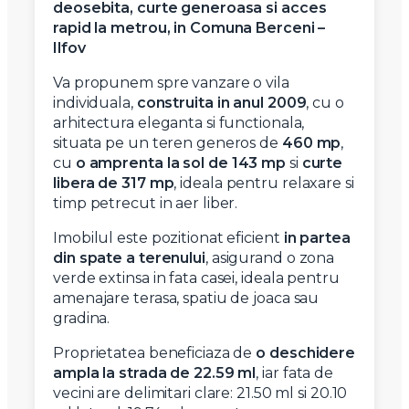
deosebita, curte generoasa si acces
rapid la metrou, in Comuna Berceni –
Ilfov
Va propunem spre vanzare o vila
individuala,
construita in anul 2009
, cu o
arhitectura eleganta si functionala,
situata pe un teren generos de
460 mp
,
cu
o amprenta la sol de 143 mp
si
curte
libera de 317 mp
, ideala pentru relaxare si
timp petrecut in aer liber.
Imobilul este pozitionat eficient
in partea
din spate a terenului
, asigurand o zona
verde extinsa in fata casei, ideala pentru
amenajare terasa, spatiu de joaca sau
gradina.
Proprietatea beneficiaza de
o deschidere
ampla la strada de 22.59 ml
, iar fata de
vecini are delimitari clare: 21.50 ml si 20.10