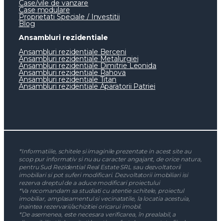
Case/vile de vanzare
Case modulare
Proprietati Speciale / Investitii
Blog
Ansambluri rezidentiale
Ansambluri rezidentiale Berceni
Ansambluri rezidentiale Metalurgiei
Ansambluri rezidentiale Dimitrie Leonida
Ansambluri rezidentiale Rahova
Ansambluri rezidentiale Titan
Ansambluri rezidentiale Aparatorii Patriei
*Informatiile, schitele si imaginile prezentate in acest site au
scop pur informativ si nu au caracter angajant, de orice natura,
pentru Sud Rezidential Real Estate SRL sau dezvoltatorii
imobiliari si pot suferi modificari. Dezvoltatorii imobiliari isi
rezerva dreptul de a aduce modificari proiectului
*Va recomandam sa studiati cu atentie schitele, proiectul
imobiliar, amplasamentul si vecinatatile, la locatia acestuia,
inaintea rezervarii/achizitiei oricarui imobil.
*De asemenea, este necesara verificarea, în prealabil, a