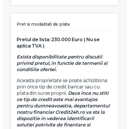
X
Vreau sa fiu contactat
Nume
Pret si modalitati de plata
Telefon
Pretul de lista: 230.000 Euro ( Nu se
aplica TVA )
Email
Exista disponibilitate pentru discutii
privind pretul, in functie de termenii si
conditiile ofertei.
Mesaj
Aceasta proprietate se poate achizitiona
prin orice tip de credit bancar sau cu
plata din surse proprii.
Daca inca nu stiti
ce tip de credit este mai avantajos
pentru dumneavoastra, departamentul
nostru financiar Credit24h.ro va sta la
Am citit si sunt de acord cu
termenii si conditiile
dispozitie in vederea identificarii
SudRezidential.ro
solutiei potrivite de finantare si
Sunt de acord cu
prelucrarea datelor cu caracter personal