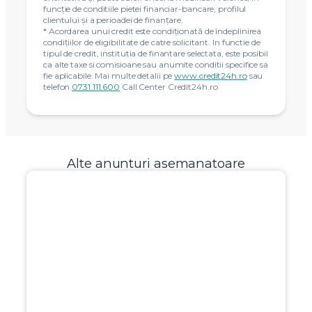
funcție de conditiile pietei financiar-bancare, profilul
clientului și a perioadei de finanțare.
* Acordarea unui credit este condiţionată de îndeplinirea
condiţiilor de eligibilitate de catre solicitant. In functie de
tipul de credit, institutia de finantare selectata, este posibil
ca alte taxe si comisioane sau anumite conditii specifice sa
fie aplicabile. Mai multe detalii pe
www.credit24h.ro
sau
telefon
0731.111.600
Call Center Credit24h.ro
Alte anunturi asemanatoare