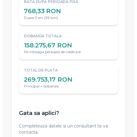
SUMA CREDITATA
21.250 €
111.478 RON
RATA LUNARA INITIALA
578,16 RON
Calculata la inceputul creditului
RATA DUPA PERIOADA FIXA
768,33 RON
Dupa 3 ani (36 luni)
DOBANDA TOTALA
158.275,67 RON
Pe intreaga perioada de creditare