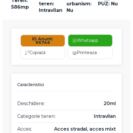
Teren:
teren:
urbanism:
PUZ: Nu
586mp
Intravilan
Nu
ID Anunt:
Whatsapp
96746
Copiază
Printeaza
Caracteristici
Deschidere:
20ml
Categorie teren:
Intravilan
Acces:
Acces stradal, acces mixt