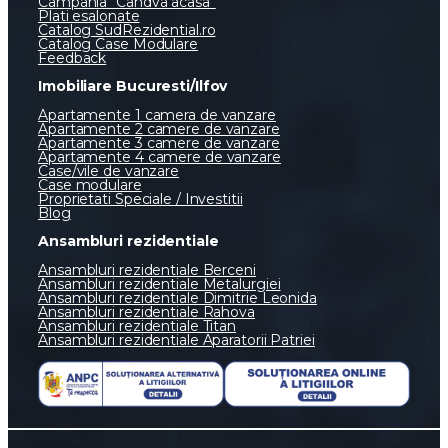
The Brokers Hub
Drumul Jilavei 72, Sector 4, Bucuresti
The Social Hub
Soseaua Oltenitei 15-15 A, intrare Popesti-
Leordeni, Ilfov
Urban Expo Hub
Strada Pucheni, nr. 157, Sector 5, Bucuresti
Campanii si servicii speciale
Povestea SudRezidential
Castiga bani alaturi de noi
Campania Onoare si Respect
Campania “Candva acasa”
Plati esalonate
Catalog SudRezidential.ro
Catalog Case Modulare
Feedback
Imobiliare Bucuresti/Ilfov
Apartamente 1 camera de vanzare
Apartamente 2 camere de vanzare
Apartamente 3 camere de vanzare
Apartamente 4 camere de vanzare
Case/vile de vanzare
Case modulare
Proprietati Speciale / Investitii
Blog