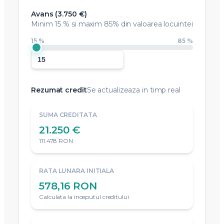
5.000 €
1.000.000 €
Durata credit
Ani de rambursare
1 An
30 Ani
Avans (
3.750 €
)
Minim
15 %
si maxim 85% din valoarea locuintei
15 %
85 %
Rezumat credit
Se actualizeaza in timp real