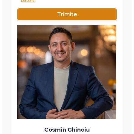
personal
Email
Mesaj
Am citit si sunt de acord cu
termenii si conditiile
SudRezidential.ro
Sunt de acord cu
prelucrarea datelor cu caracter personal
Cosmin Ghinoiu