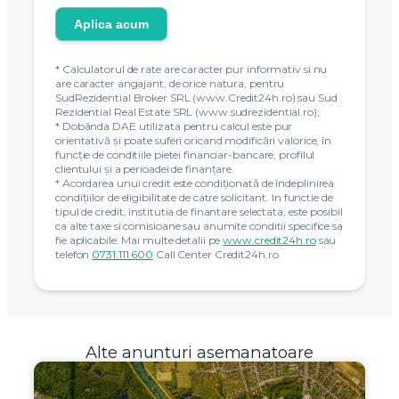
TOTAL DE PLATA
269.753,17 RON
Principal + dobanda
Gata sa aplici?
Completeaza datele si un consultant te va
contacta.
Aplica acum
* Calculatorul de rate are caracter pur informativ si nu
are caracter angajant, de orice natura, pentru
SudRezidential Broker SRL (www.Credit24h.ro) sau Sud
Rezidential Real Estate SRL (www.sudrezidential.ro);
* Dobânda DAE utilizata pentru calcul este pur
orientativă și poate suferi oricand modificări valorice, în
funcție de conditiile pietei financiar-bancare, profilul
clientului și a perioadei de finanțare.
* Acordarea unui credit este condiţionată de îndeplinirea
condiţiilor de eligibilitate de catre solicitant. In functie de