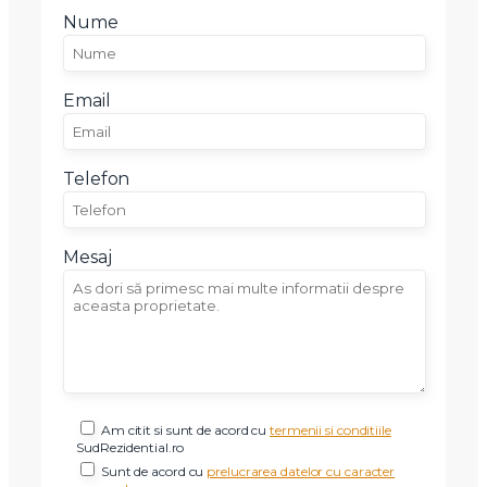
Nume
Email
Telefon
Mesaj
X
Vreau sa fiu contactat
Nume
Am citit si sunt de acord cu
termenii si conditiile
SudRezidential.ro
Telefon
Sunt de acord cu
prelucrarea datelor cu caracter