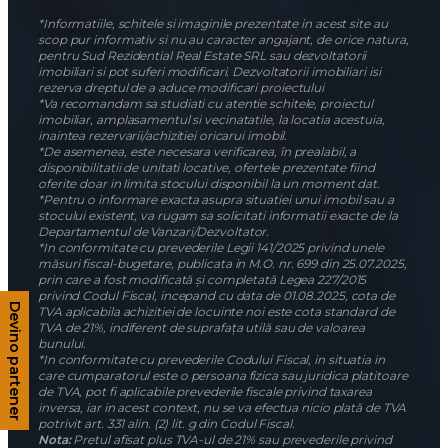
Ansambluri rezidentiale
Ansambluri rezidentiale Berceni
Ansambluri rezidentiale Metalurgiei
Ansambluri rezidentiale Dimitrie Leonida
Ansambluri rezidentiale Rahova
Ansambluri rezidentiale Titan
Ansambluri rezidentiale Aparatorii Patriei
*Informatiile, schitele si imaginile prezentate in acest site au
scop pur informativ si nu au caracter angajant, de orice natura,
pentru Sud Rezidential Real Estate SRL sau dezvoltatorii
imobiliari si pot suferi modificari. Dezvoltatorii imobiliari isi
Devino partener
rezerva dreptul de a aduce modificari proiectului
*Va recomandam sa studiati cu atentie schitele, proiectul
imobiliar, amplasamentul si vecinatatile, la locatia acestuia,
inaintea rezervarii/achizitiei oricarui imobil.
*De asemenea, este necesara verificarea, în prealabil, a
disponibilitatii de unitati locative, ofertele prezentate fiind
oferite doar in limita stocului disponibil la un moment dat.
*Pentru o informare exacta asupra situatiei unui imobil sau a
stocului existent, va rugam sa solicitati informatii exacte de la