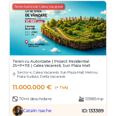
Postăvari
Ilfov, DN4, Frumusani, Autostrada A0
535.500 €
(Nu se aplica TVA)
46ml deschidere
15300mp
ID: 134805
Marius Lazarescu
Teren Autorizat Calea Vacaresti