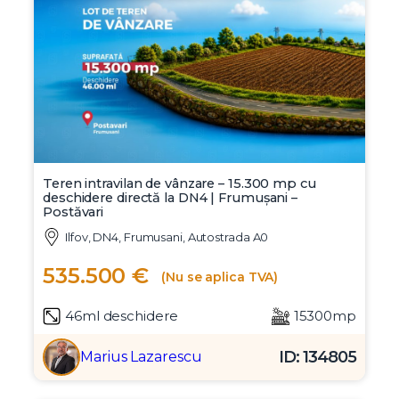
Giurgiu, Comuna Adunatii Copaceni, A0, DN5, DN4
146.200 €
(Nu se aplica TVA)
35ml deschidere
3399mp
ID: 137502
Marius Lazarescu
Teren intravilan de vânzare – 15.300 mp cu
deschidere directă la DN4 | Frumușani –