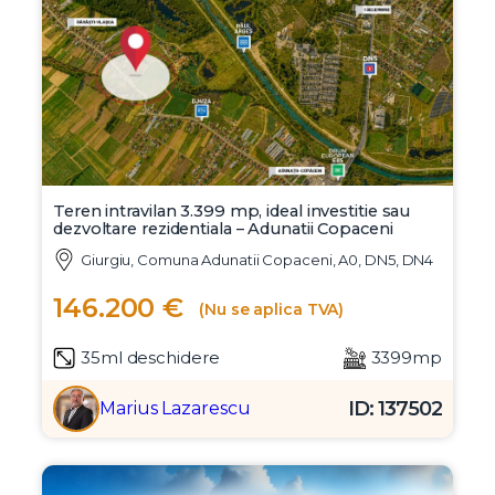
tipul de credit, institutia de finantare selectata, este posibil
ca alte taxe si comisioane sau anumite conditii specifice sa
fie aplicabile. Mai multe detalii pe
www.credit24h.ro
sau
telefon
0731.111.600
Call Center Credit24h.ro
Alte anunturi asemanatoare
Teren intravilan 3.399 mp, ideal investitie sau
dezvoltare rezidentiala – Adunatii Copaceni