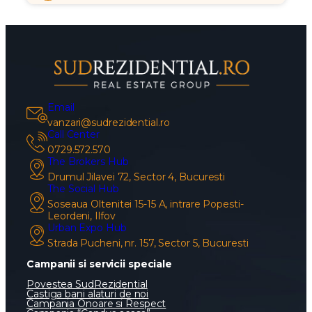
Teren cu Autorizatie | Proiect Rezidential
2S+P+11E | Calea Vacaresti, Sun Plaza Mall
Sector 4, Calea Vacaresti, Sun Plaza Mall, Metrou
Piata Sudului, Delta Vacaresti
11.000.000 €
(+ TVA)
70ml deschidere
10985mp
ID: 133389
Catalin Isache
Email
vanzari@sudrezidential.ro
Call Center
0729.572.570