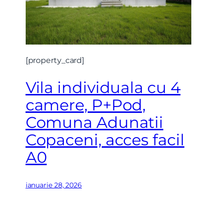
[property_card]
Vreau sa fiu contactat
Vila individuala cu 4
camere, P+Pod,
Comuna Adunatii
Copaceni, acces facil
A0
ianuarie 28, 2026