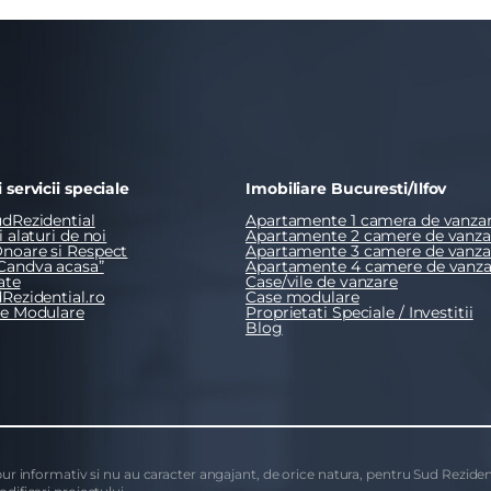
t si sunt de acord cu
termenii si conditiile
SudRezidential.ro
e acord cu
prelucrarea datelor cu caracter personal
 servicii speciale
Imobiliare Bucuresti/Ilfov
dRezidential
Apartamente 1 camera de vanza
 alaturi de noi
Apartamente 2 camere de vanza
noare si Respect
Apartamente 3 camere de vanza
Candva acasa”
Apartamente 4 camere de vanza
ate
Case/vile de vanzare
Rezidential.ro
Case modulare
se Modulare
Proprietati Speciale / Investitii
Blog
 pur informativ si nu au caracter angajant, de orice natura, pentru Sud Rezident