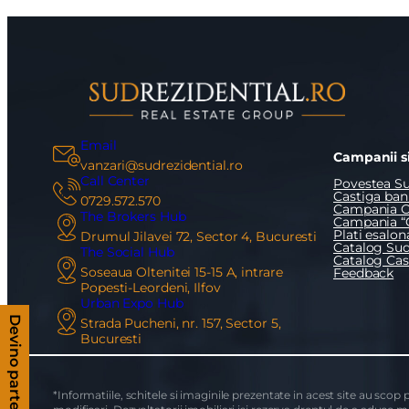
Am citi
Sunt d
Email
Campanii si
vanzari@sudrezidential.ro
Call Center
Povestea Su
Castiga bani
0729.572.570
Campania O
The Brokers Hub
Campania “
Plati esalon
Drumul Jilavei 72, Sector 4, Bucuresti
Catalog Sud
The Social Hub
Catalog Ca
Soseaua Oltenitei 15-15 A, intrare
Feedback
Popesti-Leordeni, Ilfov
Urban Expo Hub
Strada Pucheni, nr. 157, Sector 5,
Devino partener
Bucuresti
*Informatiile, schitele si imaginile prezentate in acest site au scop