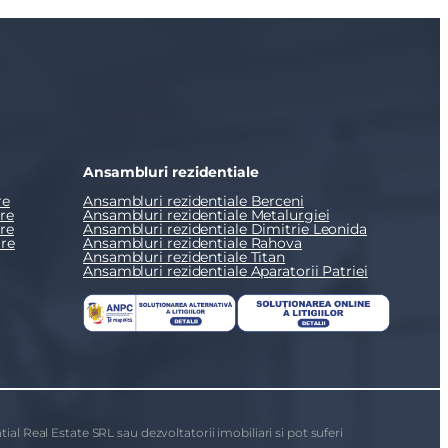
Ansambluri rezidentiale
re
Ansambluri rezidentiale Berceni
re
Ansambluri rezidentiale Metalurgiei
re
Ansambluri rezidentiale Dimitrie Leonida
re
Ansambluri rezidentiale Rahova
Ansambluri rezidentiale Titan
Ansambluri rezidentiale Aparatorii Patriei
ial Real Estate SRL sau dezvoltatorii imobiliari si pot suferi