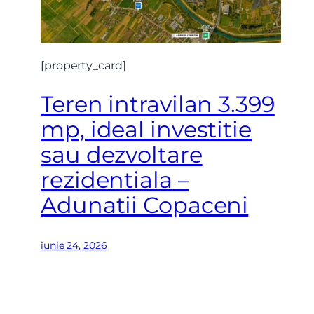
[property_card]
Teren intravilan 3.399
mp, ideal investitie
Nume
sau dezvoltare
rezidentiala –
Telefon
Adunatii Copaceni
Email
iunie 24, 2026
Mesaj