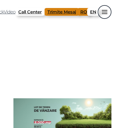
ck
Video
Call Center
Trimite Mesaj
RO
EN