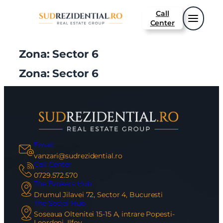
Sari
Call
la
Center
conținut
Zona:
Sector 6
Zona:
Sector 6
Email
vanzari@sudrezidential.ro
Call Center
0729.572.570
The Brokers Hub
Drumul Jilavei 72, Sector 4, Bucuresti
The Social Hub
Soseaua Oltenitei 15-15 A, intrare Popesti-
Leordeni, Ilfov