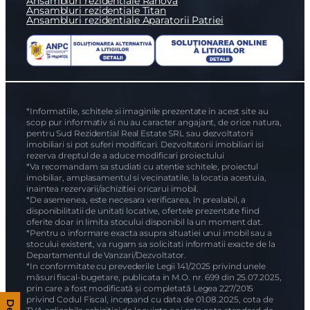
Ansambluri rezidentiale Rahova
Ansambluri rezidentiale Titan
Ansambluri rezidentiale Aparatorii Patriei
Am citit si sunt de acord cu
termenii si conditiile
SudRezidential.ro
Sunt de acord cu
prelucrarea datelor cu caracter personal
*Informatiile, schitele si imaginile prezentate in acest site au
scop pur informativ si nu au caracter angajant, de orice natura,
pentru Sud Rezidential Real Estate SRL sau dezvoltatorii
imobiliari si pot suferi modificari. Dezvoltatorii imobiliari isi
rezerva dreptul de a aduce modificari proiectului
*Va recomandam sa studiati cu atentie schitele, proiectul
imobiliar, amplasamentul si vecinatatile, la locatia acestuia,
inaintea rezervarii/achizitiei oricarui imobil.
*De asemenea, este necesara verificarea, în prealabil, a
disponibilitatii de unitati locative, ofertele prezentate fiind
oferite doar in limita stocului disponibil la un moment dat.
*Pentru o informare exacta asupra situatiei unui imobil sau a
stocului existent, va rugam sa solicitati informatii exacte de la
Departamentul de Vanzari/Dezvoltator.
*In conformitate cu prevederile Legii 141/2025 privind unele
măsuri fiscal-bugetare, publicata in M.O. nr. 699 din 25.07.2025,
prin care a fost modificată și completată Legea 227/2015
privind Codul Fiscal, incepand cu data de 01.08.2025, cota de