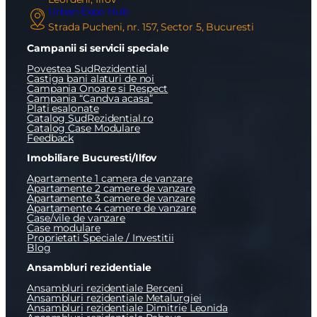
Urban Expo Hub
Strada Pucheni, nr. 157, Sector 5, Bucuresti
Campanii si servicii speciale
Povestea SudRezidential
Castiga bani alaturi de noi
Campania Onoare si Respect
Campania “Candva acasa”
Plati esalonate
X
Catalog SudRezidential.ro
Vreau sa fiu contactat
Catalog Case Modulare
Feedback
Nume
Imobiliare Bucuresti/Ilfov
Apartamente 1 camera de vanzare
Apartamente 2 camere de vanzare
Telefon
Apartamente 3 camere de vanzare
Apartamente 4 camere de vanzare
Case/vile de vanzare
Case modulare
Proprietati Speciale / Investitii
Email
Blog
Ansambluri rezidentiale
Ansambluri rezidentiale Berceni
Mesaj
Ansambluri rezidentiale Metalurgiei
Ansambluri rezidentiale Dimitrie Leonida