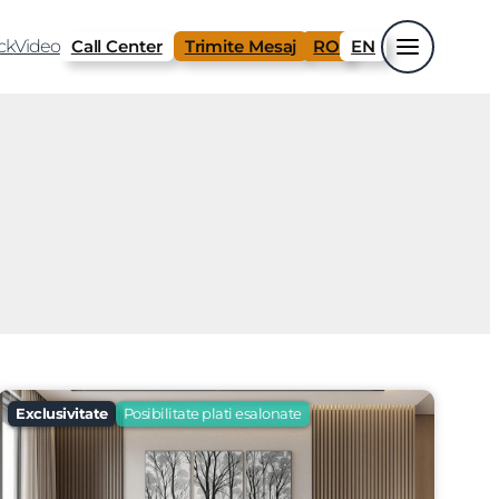
ck
Video
Call Center
Trimite Mesaj
RO
EN
Exclusivitate
Posibilitate plati esalonate