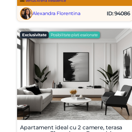
Venus Arena Residence
ID: 94086
Alexandra Florentina
Nume
Exclusivitate
Posibilitate plati esalonate
Telefon
Email
Mesaj
Apartament ideal cu 2 camere, terasa