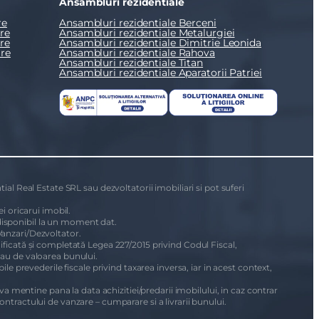
Ansambluri rezidentiale
re
Ansambluri rezidentiale Berceni
re
Ansambluri rezidentiale Metalurgiei
re
Ansambluri rezidentiale Dimitrie Leonida
re
Ansambluri rezidentiale Rahova
Ansambluri rezidentiale Titan
Ansambluri rezidentiale Aparatorii Patriei
ial Real Estate SRL sau dezvoltatorii imobiliari si pot suferi
i oricarui imobil.
i disponibil la un moment dat.
Vanzari/Dezvoltator.
dificată și completată Legea 227/2015 privind Codul Fiscal,
sau de valoarea bunului.
le prevederile fiscale privind taxarea inversa, iar in acest context,
 va mentine pana la data achizitiei/predarii imobilului, in caz contrar
ontractului de vanzare – cumparare si a livrarii bunului.