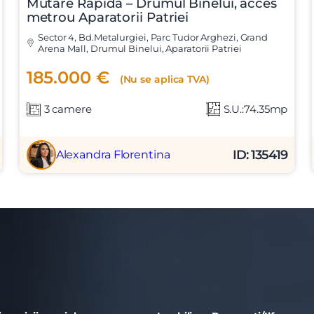
Mutare Rapida – Drumul Binelui, acces
t si sunt de acord cu
termenii si conditiile
SudRezidential.ro
metrou Aparatorii Patriei
e acord cu
prelucrarea datelor cu caracter personal
Sector 4, Bd.Metalurgiei, Parc Tudor Arghezi, Grand
Arena Mall, Drumul Binelui, Aparatorii Patriei
185.000 €
(Nu se aplica TVA)
3 camere
S.U.:74.35mp
ID: 135419
Alexandra Florentina