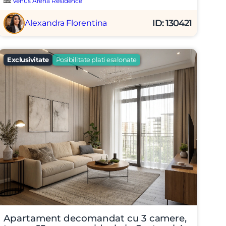
Venus Arena Residence
X
ID: 130421
Alexandra Florentina
Exclusivitate
Posibilitate plati esalonate
Apartament decomandat cu 3 camere,