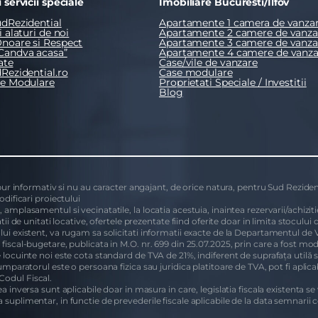
 servicii speciale
Imobiliare Bucuresti/Ilfov
dRezidential
Apartamente 1 camera de vanza
 alaturi de noi
Apartamente 2 camere de vanza
noare si Respect
Apartamente 3 camere de vanza
Candva acasa”
Apartamente 4 camere de vanza
ate
Case/vile de vanzare
Rezidential.ro
Case modulare
se Modulare
Proprietati Speciale / Investitii
Blog
 pur informativ si nu au caracter angajant, de orice natura, pentru Sud Rezident
odificari proiectului
amplasamentul si vecinatatile, la locatia acestuia, inaintea rezervarii/achizitie
tii de unitati locative, ofertele prezentate fiind oferite doar in limita stoculu
lui existent, va rugam sa solicitati informatii exacte de la Departamentul de 
fiscal-bugetare, publicata in M.O. nr. 699 din 25.07.2025, prin care a fost mo
e locuinte noi este cota standard de TVA de 21%, indiferent de suprafața utilă 
mparatorul este o persoana fizica sau juridica platitoare de TVA, pot fi aplicabi
 Codul Fiscal.
 inversa sunt aplicabile doar in masura in care, legislatia fiscala existenta se
suplimentar, in functie de prevederile fiscale aplicabile de la data semnarii c