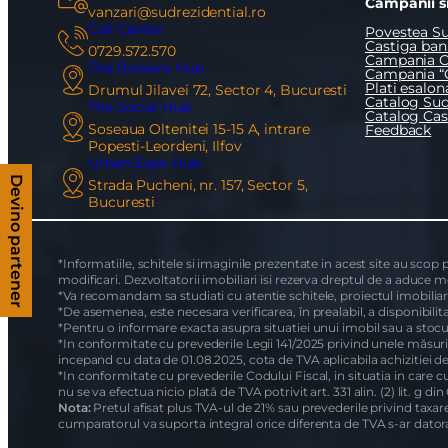
Campanii si
vanzari@sudrezidential.ro
Call Center
Povestea Su
Castiga bani
0729.572.570
Campania O
The Brokers Hub
Campania “
Plati esalon
Drumul Jilavei 72, Sector 4, Bucuresti
Catalog Sud
The Social Hub
Catalog Ca
Soseaua Oltenitei 15-15 A, intrare
Feedback
Popesti-Leordeni, Ilfov
Urban Expo Hub
Strada Pucheni, nr. 157, Sector 5,
Devino partener
Bucuresti
*Informatiile, schitele si imaginile prezentate in acest site au scop
modificari. Dezvoltatorii imobiliari isi rezerva dreptul de a aduce m
*Va recomandam sa studiati cu atentie schitele, proiectul imobiliar, 
*De asemenea, este necesara verificarea, în prealabil, a disponibilita
*Pentru o informare exacta asupra situatiei unui imobil sau a stocu
*In conformitate cu prevederile Legii 141/2025 privind unele măsuri 
incepand cu data de 01.08.2025, cota de TVA aplicabila achizitiei d
*In conformitate cu prevederile Codului Fiscal, in situatia in care cu
nu se va efectua nicio plată de TVA potrivit art. 331 alin. (2) lit. g din
Nota:
Pretul afisat plus TVA-ul de 21% sau prevederile privind taxarea
cumparatorul va suporta integral orice diferenta de TVA s-ar datora 