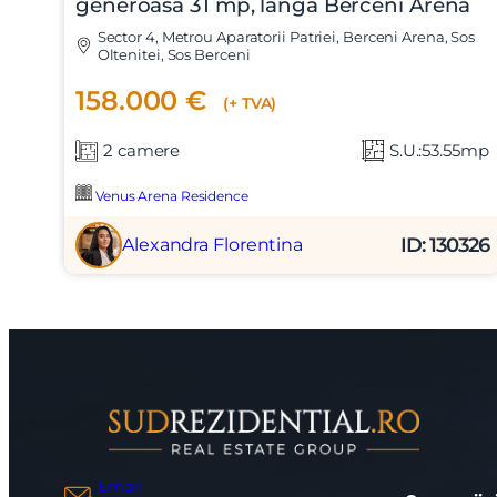
generoasa 31 mp, langa Berceni Arena
Am citi
Sunt d
Sector 4, Metrou Aparatorii Patriei, Berceni Arena, Sos
Oltenitei, Sos Berceni
158.000 €
(+ TVA)
2 camere
S.U.:53.55mp
Venus Arena Residence
ID: 130326
Alexandra Florentina
Email