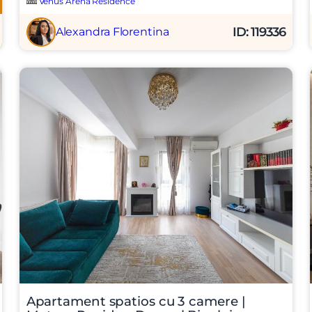
Venus Arena Residence
Vreau sa fiu contactat
ID: 119336
Alexandra Florentina
Apartament spatios cu 3 camere |