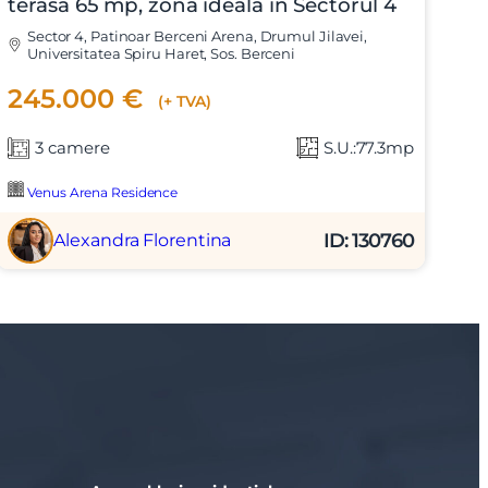
terasa 65 mp, zona ideala in Sectorul 4
Sector 4, Patinoar Berceni Arena, Drumul Jilavei,
Universitatea Spiru Haret, Sos. Berceni
245.000 €
(+ TVA)
3 camere
S.U.:77.3mp
Venus Arena Residence
ID: 130760
Alexandra Florentina