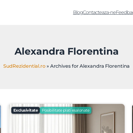
Blog
Contacteaza-ne
Feedba
Alexandra Florentina
SudRezidential.ro
»
Archives for Alexandra Florentina
Exclusivitate
Posibilitate plati esalonate