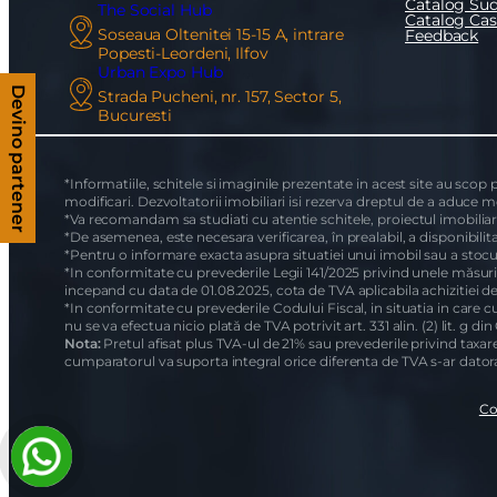
Catalog Sud
The Social Hub
Catalog Ca
Soseaua Oltenitei 15-15 A, intrare
Feedback
Popesti-Leordeni, Ilfov
Urban Expo Hub
Strada Pucheni, nr. 157, Sector 5,
Devino partener
Bucuresti
*Informatiile, schitele si imaginile prezentate in acest site au scop
modificari. Dezvoltatorii imobiliari isi rezerva dreptul de a aduce m
*Va recomandam sa studiati cu atentie schitele, proiectul imobiliar, 
*De asemenea, este necesara verificarea, în prealabil, a disponibilita
*Pentru o informare exacta asupra situatiei unui imobil sau a stocu
*In conformitate cu prevederile Legii 141/2025 privind unele măsuri 
incepand cu data de 01.08.2025, cota de TVA aplicabila achizitiei d
*In conformitate cu prevederile Codului Fiscal, in situatia in care cu
nu se va efectua nicio plată de TVA potrivit art. 331 alin. (2) lit. g din
Nota:
Pretul afisat plus TVA-ul de 21% sau prevederile privind taxarea
cumparatorul va suporta integral orice diferenta de TVA s-ar datora 
Co