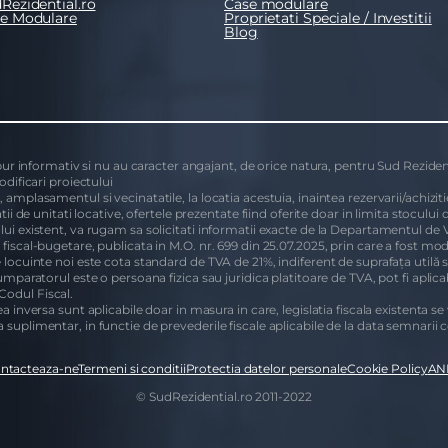
Rezidential.ro
Case modulare
se Modulare
Proprietati Speciale / Investitii
Blog
 pur informativ si nu au caracter angajant, de orice natura, pentru Sud Rezident
odificari proiectului
amplasamentul si vecinatatile, la locatia acestuia, inaintea rezervarii/achizitie
tii de unitati locative, ofertele prezentate fiind oferite doar in limita stoculu
lui existent, va rugam sa solicitati informatii exacte de la Departamentul de 
fiscal-bugetare, publicata in M.O. nr. 699 din 25.07.2025, prin care a fost mo
e locuinte noi este cota standard de TVA de 21%, indiferent de suprafața utilă 
mparatorul este o persoana fizica sau juridica platitoare de TVA, pot fi aplicabi
 Codul Fiscal.
 inversa sunt aplicabile doar in masura in care, legislatia fiscala existenta se
suplimentar, in functie de prevederile fiscale aplicabile de la data semnarii c
ntacteaza-ne
Termeni si conditii
Protectia datelor personale
Cookie Policy
AN
© SudRezidential.ro 2011-2022