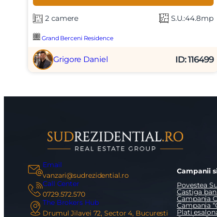
2 camere
S.U.:44.8mp
Mesaj
Grand Berceni Residence
ID: 116499
Grigore Daniel
Am citi
Sunt d
Email
Campanii si
vanzari@sudrezidential.ro
Call Center
Povestea Su
Castiga bani
0729.572.570
Campania O
The Brokers Hub
Campania “
Plati esalon
Drumul Jilavei 72, Sector 4, Bucuresti