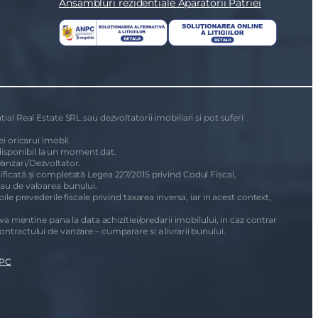
Ansambluri rezidentiale Aparatorii Patriei
ial Real Estate SRL sau dezvoltatorii imobiliari si pot suferi
i oricarui imobil.
i disponibil la un moment dat.
Vanzari/Dezvoltator.
dificată și completată Legea 227/2015 privind Codul Fiscal,
sau de valoarea bunului.
le prevederile fiscale privind taxarea inversa, iar in acest context,
 va mentine pana la data achizitiei/predarii imobilului, in caz contrar
ontractului de vanzare – cumparare si a livrarii bunului.
PC