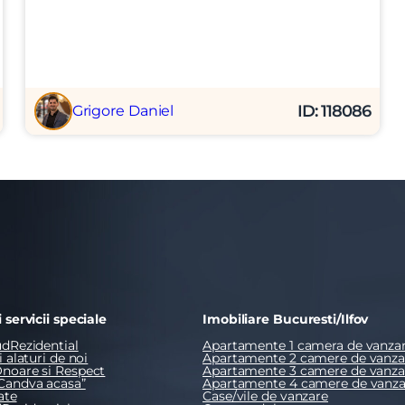
ID: 118086
Grigore Daniel
t si sunt de acord cu
termenii si conditiile
SudRezidential.ro
e acord cu
prelucrarea datelor cu caracter personal
 servicii speciale
Imobiliare Bucuresti/Ilfov
dRezidential
Apartamente 1 camera de vanza
 alaturi de noi
Apartamente 2 camere de vanza
noare si Respect
Apartamente 3 camere de vanza
Candva acasa”
Apartamente 4 camere de vanza
ate
Case/vile de vanzare