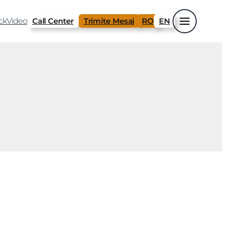
ck
Video
Call Center
Trimite Mesaj
RO
EN