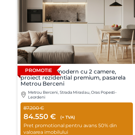
PROMOTIE
Apartament modern cu 2 camere,
proiect rezidential premium, pasarela
Nume
Metrou Berceni
Metrou Berceni, Strada Miraslau, Oras Popesti-
Leordeni
Telefon
87.200 €
84.550 €
(+ TVA)
Email
Pret promotional pentru avans 50% din
valoarea imobilului