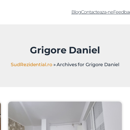
Blog
Contacteaza-ne
Feedba
Grigore Daniel
SudRezidential.ro
»
Archives for Grigore Daniel